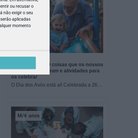
entir ou recusar o
 não exigir o seu
 serão aplicadas
qualquer momento
GRÁTIS
BRINCAR
s
Dia dos Avós: 10 coisas que os nossos
avós nos ensinaram e atividades para
os celebrar
O Dia dos Avós está aí! Celebrada a 26
de julho, a data homenageia todos os
avós, relembrando a importância…
M/4
anos