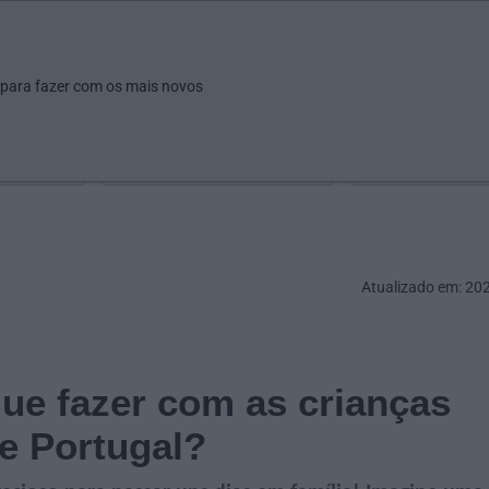
ar
Ver
Fazer
Poupar
Pais
Bebés
Escola
arrow_drop_down
arrow_drop_down
arrow_drop_down
arrow_drop_down
arrow_drop_down
 para fazer com os mais novos
Idade
Localização
Selecione
Selecionar uma o
Atualizado em: 20
que fazer com as crianças
e Portugal?