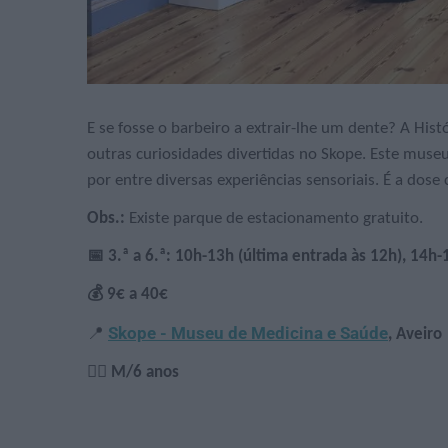
E se fosse o barbeiro a extrair-lhe um dente? A Hi
outras curiosidades divertidas no Skope. Este museu 
por entre diversas experiências sensoriais. É a dose
Obs.:
Existe parque de estacionamento gratuito.
📅 3.ª a 6.ª: 10h-13h (última entrada às 12h), 14h-
💰 9€ a 40€
Skope - Museu de Medicina e Saúde
📍
, Aveiro
🙋‍♀️ M/6 anos