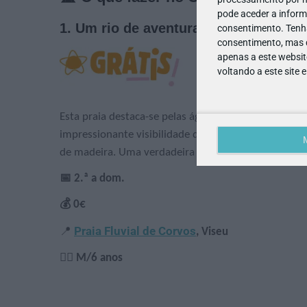
pode aceder a inform
1. Um rio de aventuras!
consentimento.
Tenh
consentimento, mas q
apenas a este websit
voltando a este site 
Esta praia destaca-se pelas águas transparentes que
impressionante visibilidade da água, que permite ve
de madeira. Uma verdadeira lição de biologia ao vi
📅 2.ª a dom.
💰 0€
Praia Fluvial de Corvos
📍
,
Viseu
🙋‍♀️ M/6 anos