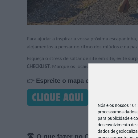
Para ajudar a inspirar a vossa próxima escapadinha,
alojamentos a pensar no ritmo dos miúdos e na paz 
Esqueça o stress de saltar de site em site, evite su
CHECKLIST
. Marque os locais por onde já passou e 
👉
Espreite o mapa e a playlist deste
Nós e os nossos 10
processamos dados pe
para publicidade e c
desenvolvimento de s
dados de geolocalizaç
🛣️ O que fazer no Centro de Portu
processamento por no