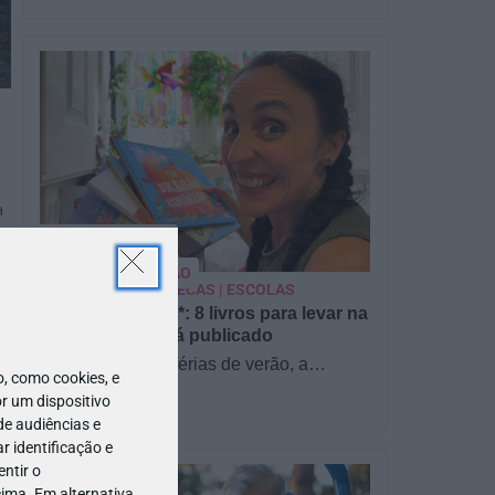
a
PARA BEBÉS
PRÉ-VISUALIZAÇÃO
CONTOS E BIBLIOTECAS | ESCOLAS
Pré-visualização*: 8 livros para levar na
mala de férias - já publicado
Para celebrar as férias de verão, a
 como cookies, e
Estrelas & Ouriços fez uma parceria com
r um dispositivo
a Sofia Vieira, da livraria…
de audiências e
 identificação e
ntir o
ima. Em alternativa,