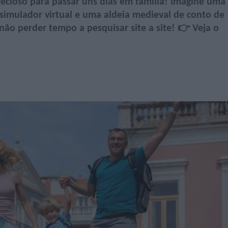
ecioso para passar uns dias em família! Imagine uma
om simulador virtual e uma aldeia medieval de conto de
 não perder tempo a pesquisar site a site! 👉 Veja o