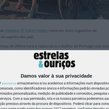
Viagens El Corte Inglés
 as
reuniram cinco sugestões de
de espírito dos pais.
rpresas de última hora e redescubra o melhor de Portugal com est
guarde as dicas de quem sabe tudo sobre viagens em família!
 ano!
Damos valor à sua privacidade
17
parceiros
armazenamos e/ou acedemos a informações num dispositivo,
ssoais, como identificadores únicos e informações padrão enviadas po
onteúdos personalizados, medição de publicidade e conteúdos, pesquisa 
erviços.
Com a sua permissão, nós e os nossos parceiros poderemos usar
ão precisos através da procura de dispositivos. Poderá clicar para conse
gal?
ssa parte e pela parte dos nossos 1017 parceiros, conforme descrito ac