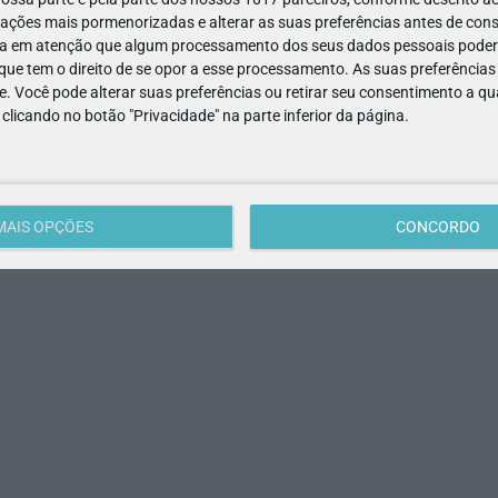
ações mais pormenorizadas e alterar as suas preferências antes de cons
a em atenção que algum processamento dos seus dados pessoais poderá
ue tem o direito de se opor a esse processamento. As suas preferências
e. Você pode alterar suas preferências ou retirar seu consentimento a 
e clicando no botão "Privacidade" na parte inferior da página.
 nascem na serra. O que mais fascina neste "paraíso" é a
r pequenos peixes a nadar entre as pedras a partir dos passadiço
MAIS OPÇÕES
CONCORDO
vo enquanto se explora os moinhos antigos!