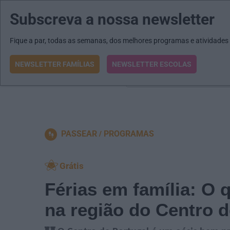
Subscreva a nossa newsletter
MENU
MAIL
JORNAIS
Revista E&O
Passe
arrow_drop_down
Fique a par, todas as semanas, dos melhores programas e atividades
NEWSLETTER FAMÍLIAS
NEWSLETTER ESCOLAS
O que procura?
PASSEAR
PROGRAMAS
Grátis
Férias em família: O 
na região do Centro d