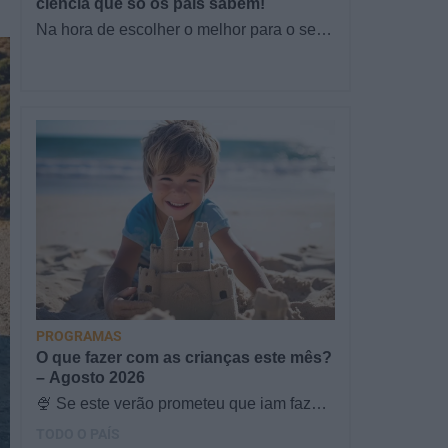
ciência que só os pais sabem!
Na hora de escolher o melhor para o seu
filho, cada instinto conta. E quando chega
a etapa da alimentação a…
PROGRAMAS
O que fazer com as crianças este mês?
– Agosto 2026
🍨 Se este verão prometeu que iam fazer
mais do que praia e gelados... este artigo
TODO O PAÍS
é para si. Há um eclipse do…