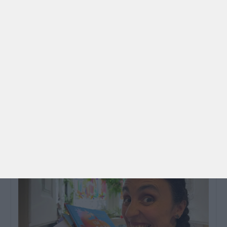
PROGRAMAS
O que fazer com as crianças este mês? – Agosto
2026
🍨 Se este verão prometeu que iam fazer mais do
que praia e gelados... este artigo é para si. Há um
eclipse do…
TODO O PAÍS