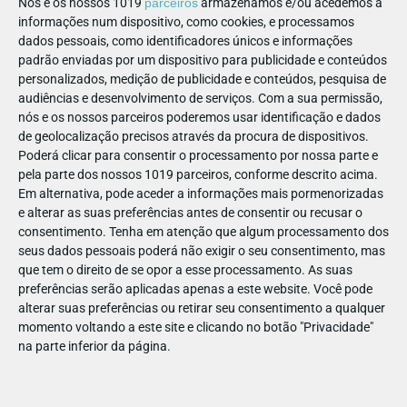
Nós e os nossos 1019
parceiros
armazenamos e/ou acedemos a
informações num dispositivo, como cookies, e processamos
🌳 Passear na Tapada - Passe de Dia
dados pessoais, como identificadores únicos e informações
padrão enviadas por um dispositivo para publicidade e conteúdos
Ideal para quem prefere um passeio mais calmo, mas
personalizados, medição de publicidade e conteúdos, pesquisa de
igualmente enriquecedor. Inclui:
audiências e desenvolvimento de serviços.
Com a sua permissão,
nós e os nossos parceiros poderemos usar identificação e dados
🥾 Percurso pedestre
de geolocalização precisos através da procura de dispositivos.
🐝 “As abelhas e a floresta”
Poderá clicar para consentir o processamento por nossa parte e
🦉 “O voo das aves de rapina”
pela parte dos nossos 1019 parceiros, conforme descrito acima.
🚐 Visita guiada em veículo elétrico: com paragens
Em alternativa, pode aceder a informações mais pormenorizadas
e alterar as suas preferências antes de consentir ou recusar o
para observar os animais e conhecer curiosidades sobre
consentimento.
Tenha em atenção que algum processamento dos
este espaço único, acompanhados por um simpático guia.
seus dados pessoais poderá não exigir o seu consentimento, mas
As visitas decorrem às 11.15h, 15h e 17.15h
que tem o direito de se opor a esse processamento. As suas
preferências serão aplicadas apenas a este website. Você pode
Confirme os horários
alterar suas preferências ou retirar seu consentimento a qualquer
momento voltando a este site e clicando no botão "Privacidade"
na parte inferior da página.