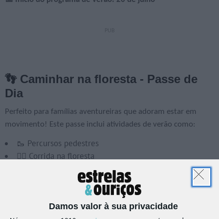
👣 Caminhar na floresta - Passe de
Dia
Perfeito para famílias aventureiras que adoram estar em
movimento! Este passe inclui atividades de verão como:
🥾 Percursos pedestres
🏃‍♀️ Corrida na floresta
🚴‍♀️ Passeio de BTT (com bicicleta própria)
🦉 “O voo das aves de rapina” às 10.30h, 16.30h e 18h
🐝 “As abelhas e a floresta” às 12.30h, 14h e 15.15h
Damos valor à sua privacidade