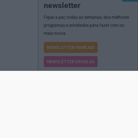
newsletter
Fique a par, todas as semanas, dos melhores
programas e atividades para fazer com os
mais novos
NEWSLETTER FAMÍLIAS
NEWSLETTER ESCOLAS
Passatempos
Produtos e Serviços