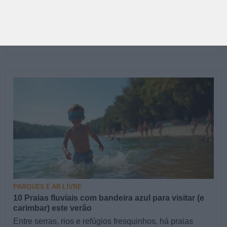
morcegos? E a viajar pela História numa máquina do
tempo viva?…
LISBOA
PARQUES E AR LIVRE
10 Praias fluviais com bandeira azul para visitar (e
carimbar) este verão
Entre serras, rios e refúgios fresquinhos, há praias