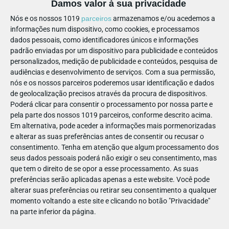
Damos valor à sua privacidade
Nós e os nossos 1019
parceiros
armazenamos e/ou acedemos a
informações num dispositivo, como cookies, e processamos
dados pessoais, como identificadores únicos e informações
padrão enviadas por um dispositivo para publicidade e conteúdos
personalizados, medição de publicidade e conteúdos, pesquisa de
Uma praia com romaria? É verdade e acontece no Domingo
audiências e desenvolvimento de serviços.
Com a sua permissão,
da Santíssima Trindade, na Praia de Miramar. Neste dia todos
nós e os nossos parceiros poderemos usar identificação e dados
caminham até à Capela do Senhor da Pedra, que existe desde
de geolocalização precisos através da procura de dispositivos.
1686 e que já testemunhou muitos casamentos à beira mar.
Poderá clicar para consentir o processamento por nossa parte e
pela parte dos nossos 1019 parceiros, conforme descrito acima.
3. Praia Osso da Baleia, Pombal
Em alternativa, pode aceder a informações mais pormenorizadas
e alterar as suas preferências antes de consentir ou recusar o
A cerca de 40 km de Leiria fica uma praia que ganhou este
consentimento.
Tenha em atenção que algum processamento dos
seus dados pessoais poderá não exigir o seu consentimento, mas
nome depois de ter dado à costa um esqueleto de baleia!
que tem o direito de se opor a esse processamento. As suas
Tem zona para piqueniques, parque infantil e natureza!
preferências serão aplicadas apenas a este website. Você pode
alterar suas preferências ou retirar seu consentimento a qualquer
4. Praia do Baleal, Peniche
momento voltando a este site e clicando no botão "Privacidade"
na parte inferior da página.