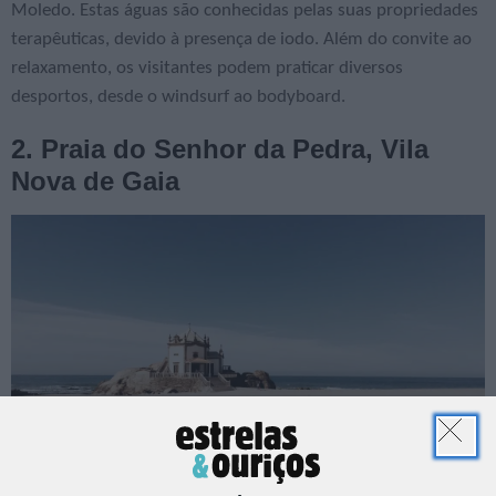
Moledo. Estas águas são conhecidas pelas suas propriedades
terapêuticas, devido à presença de iodo. Além do convite ao
relaxamento, os visitantes podem praticar diversos
desportos, desde o windsurf ao bodyboard.
2. Praia do Senhor da Pedra, Vila
Nova de Gaia