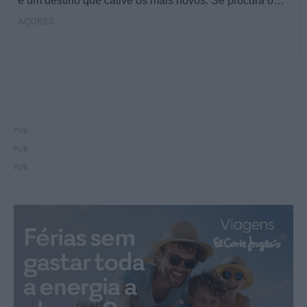
e um destino que cative os mais novos. Se procura o…
AÇORES