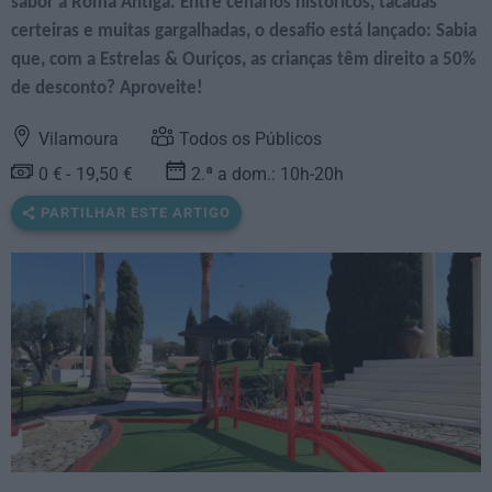
sabor à Roma Antiga. Entre cenários históricos, tacadas
certeiras e muitas gargalhadas, o desafio está lançado: Sabia
que, com a Estrelas & Ouriços, as crianças têm direito a 50%
de desconto? Aproveite!
Vilamoura
Todos os Públicos
0 €
19,50 €
2.ª a dom.: 10h-20h
PARTILHAR ESTE ARTIGO