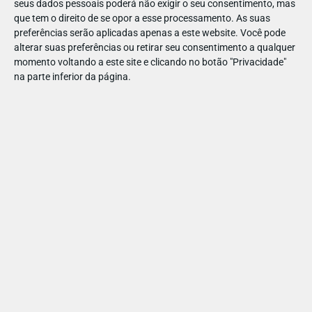
seus dados pessoais poderá não exigir o seu consentimento, mas
⛳ Coloque à prova a pontaria de
que tem o direito de se opor a esse processamento. As suas
toda a família! Quem aceita o
preferências serão aplicadas apenas a este website. Você pode
alterar suas preferências ou retirar seu consentimento a qualquer
desafio?
momento voltando a este site e clicando no botão "Privacidade"
na parte inferior da página.
As opções são muitas para um dia super bem aproveitado!
Este é garantidamente ponto de encontro para excelentes