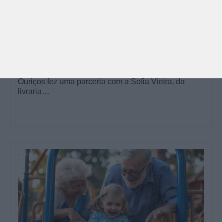
PARA BEBÉS
PRÉ-VISUALIZAÇÃO
CONTOS E BIBLIOTECAS | ESCOLAS
Pré-visualização*: 8 livros para levar na mala de
férias - já publicado
Para celebrar as férias de verão, a Estrelas &
Ouriços fez uma parceria com a Sofia Vieira, da
livraria…