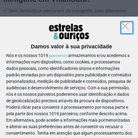
✅ Dois fantásticos percursos de minigolfe, com diferentes
níveis de dificuldade, para todas as idades.
✅ Uma experiência divertida e educativa, inspirada na Roma
Antiga.
Damos valor à sua privacidade
✅ Espaços verdes e uma atmosfera relaxante para um dia
Nós e os nossos 1019
parceiros
armazenamos e/ou acedemos a
inesquecível em família.
informações num dispositivo, como cookies, e processamos
dados pessoais, como identificadores únicos e informações
✅ Snack-bar e esplanada para uma pausa refrescante.
padrão enviadas por um dispositivo para publicidade e conteúdos
personalizados, medição de publicidade e conteúdos, pesquisa de
✅ Comboio turístico que o levará até às maravilhosas praias
audiências e desenvolvimento de serviços.
Com a sua permissão,
da Falésia e da Marina.
nós e os nossos parceiros poderemos usar identificação e dados
de geolocalização precisos através da procura de dispositivos.
Poderá clicar para consentir o processamento por nossa parte e
pela parte dos nossos 1019 parceiros, conforme descrito acima.
🤑 Preços e desconto especial
Em alternativa, pode aceder a informações mais pormenorizadas
e alterar as suas preferências antes de consentir ou recusar o
consentimento.
Tenha em atenção que algum processamento dos