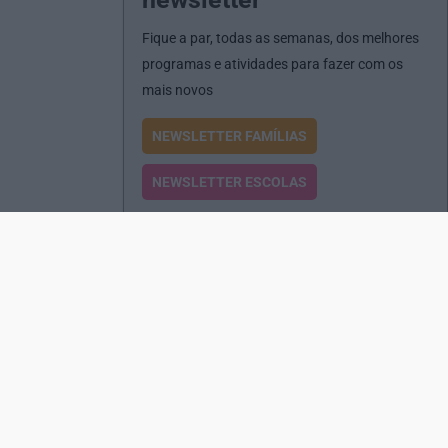
Fique a par, todas as semanas, dos melhores
programas e atividades para fazer com os
mais novos
NEWSLETTER FAMÍLIAS
NEWSLETTER ESCOLAS
Passatempos
Produtos e Serviços