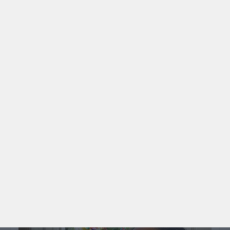
PROGRAMAS
O que fazer com as crianças este mês? – Agosto
2026
🍨 Se este verão prometeu que iam fazer mais do
que praia e gelados... este artigo é para si. Há um
eclipse do…
TODO O PAÍS