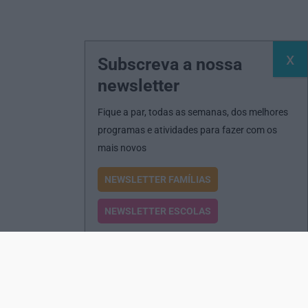
Subscreva a nossa
newsletter
Fique a par, todas as semanas, dos melhores
programas e atividades para fazer com os
mais novos
NEWSLETTER FAMÍLIAS
NEWSLETTER ESCOLAS