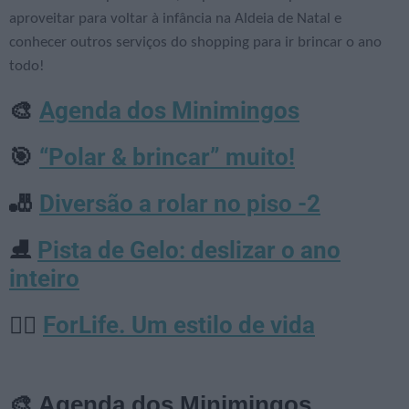
aproveitar para voltar à infância na Aldeia de Natal e
conhecer outros serviços do shopping para ir brincar o ano
todo!
Agenda dos Minimingos
🎨
“Polar & brincar” muito!
🎯
Diversão a rolar no piso -2
🎳
Pista de Gelo: deslizar o ano
⛸️
inteiro
ForLife. Um estilo de vida
🏋️‍♀️
🎨 Agenda dos Minimingos