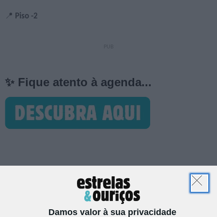
📍
Piso -2
✨ Fique atento à agenda...
🎯 “Polar & brincar” muito!
Damos valor à sua privacidade