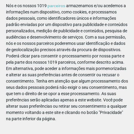
Nós e os nossos 1019
parceiros
armazenamos e/ou acedemos a
informações num dispositivo, como cookies, e processamos
dados pessoais, como identificadores únicos e informações
padrão enviadas por um dispositivo para publicidade e conteúdos
personalizados, medição de publicidade e conteúdos, pesquisa de
audiências e desenvolvimento de serviços.
Com a sua permissão,
nós e os nossos parceiros poderemos usar identificação e dados
de geolocalização precisos através da procura de dispositivos.
Poderá clicar para consentir o processamento por nossa parte e
pela parte dos nossos 1019 parceiros, conforme descrito acima.
Em alternativa, pode aceder a informações mais pormenorizadas
Polar & Brincar
O
é um parque infantil para crianças dos 4
e alterar as suas preferências antes de consentir ou recusar o
consentimento.
Tenha em atenção que algum processamento dos
aos 12 anos, localizado no piso -2 do Palácio do Gelo
seus dados pessoais poderá não exigir o seu consentimento, mas
Shopping, onde os pequenos se divertem enquanto os pais
que tem o direito de se opor a esse processamento. As suas
fazem as suas compras com tranquilidade.
preferências serão aplicadas apenas a este website. Você pode
alterar suas preferências ou retirar seu consentimento a qualquer
🕒
Horário:
Sábados e domingos, das 10h às 20h
momento voltando a este site e clicando no botão "Privacidade"
na parte inferior da página.
📞
Contacto:
232 483 921 | ✉️
polarebrincar@visabeiraturismo.com