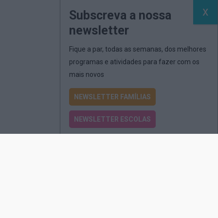
Subscreva a nossa
newsletter
Fique a par, todas as semanas, dos melhores
programas e atividades para fazer com os
mais novos
NEWSLETTER FAMÍLIAS
NEWSLETTER ESCOLAS
Passatempos
Produtos e Serviços