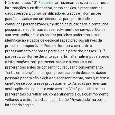
Nós e os nossos 1017
armazenamos e/ou acedemos a
parceiros
informações num dispositivo, como cookies, e processamos
dados pessoais, como identificadores únicos e informações
padrão enviadas por um dispositivo para publicidade e
conteúdos personalizados, medição de publicidade e conteúdos,
pesquisa de audiências e desenvolvimento de serviços.
Com a
sua permissão, nós e os nossos parceiros poderemos usar
identificação e dados de geolocalização precisos através da
procura de dispositivos. Poderá clicar para consentir o
processamento por nossa parte e pela parte dos nossos 1017
parceiros, conforme descrito acima. Em alternativa, pode aceder
a informações mais pormenorizadas e alterar as suas
preferências antes de consentir ou recusar o consentimento.
Tenha em atenção que algum processamento dos seus dados
pessoais poderá não exigir o seu consentimento, mas que tem o
direito de se opor a esse processamento. As suas preferências
serão aplicadas apenas a este website. Você pode alterar suas
preferências ou retirar seu consentimento a qualquer momento
voltando a este site e clicando no botão "Privacidade" na parte
Já ouviu falar do ditado popular do Norte que diz que
inferior da página.
“não se pode pôr a roupa dos bebés a secar à noite