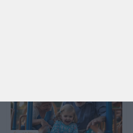
PARA BEBÉS
PRÉ-VISUALIZAÇÃO
CONTOS E BIBLIOTECAS | ESCOLAS
Pré-visualização*: 8 livros para levar na mala de
férias - já publicado
Para celebrar as férias de verão, a Estrelas &
Ouriços fez uma parceria com a Sofia Vieira, da
livraria…