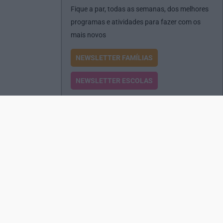
Fique a par, todas as semanas, dos melhores
programas e atividades para fazer com os
mais novos
NEWSLETTER FAMÍLIAS
NEWSLETTER ESCOLAS
Passatempos
Produtos e Serviços