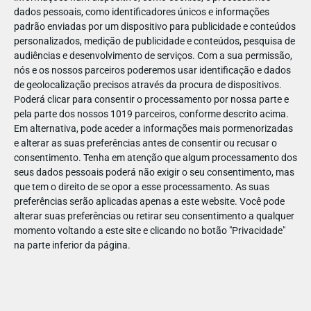
✅ Conteúdos atualizados
dados pessoais, como identificadores únicos e informações
padrão enviadas por um dispositivo para publicidade e conteúdos
✅ Variedade de temas tratados
personalizados, medição de publicidade e conteúdos, pesquisa de
✅ Sustentabilidade e responsabilidade social​
audiências e desenvolvimento de serviços.
Com a sua permissão,
nós e os nossos parceiros poderemos usar identificação e dados
de geolocalização precisos através da procura de dispositivos.
Poderá clicar para consentir o processamento por nossa parte e
pela parte dos nossos 1019 parceiros, conforme descrito acima.
Em alternativa, pode aceder a informações mais pormenorizadas
e alterar as suas preferências antes de consentir ou recusar o
consentimento.
Tenha em atenção que algum processamento dos
seus dados pessoais poderá não exigir o seu consentimento, mas
que tem o direito de se opor a esse processamento. As suas
preferências serão aplicadas apenas a este website. Você pode
alterar suas preferências ou retirar seu consentimento a qualquer
momento voltando a este site e clicando no botão "Privacidade"
na parte inferior da página.
2026: E mais além!