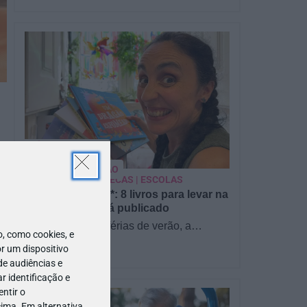
PARA BEBÉS
PRÉ-VISUALIZAÇÃO
CONTOS E BIBLIOTECAS | ESCOLAS
Pré-visualização*: 8 livros para levar na
mala de férias - já publicado
Para celebrar as férias de verão, a
 como cookies, e
Estrelas & Ouriços fez uma parceria com
r um dispositivo
a Sofia Vieira, da livraria…
de audiências e
 identificação e
ntir o
ima. Em alternativa,