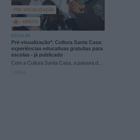
PRÉ-VISUALIZAÇÃO
GRÁTIS
ESCOLAS
Pré-visualização*: Cultura Santa Casa:
experiências educativas gratuitas para
escolas - já publicado
Com a Cultura Santa Casa, a palavra de
ordem é aprender de forma diversificada e
LISBOA
criativa, estimulando o…