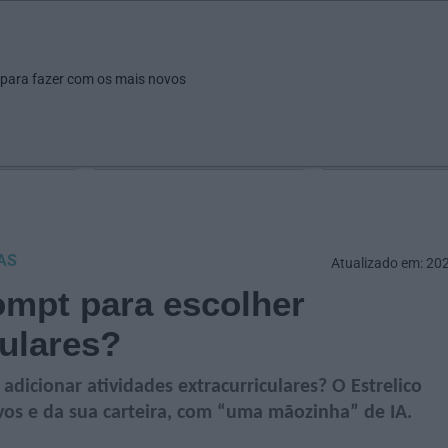
ar
Ver
Fazer
Poupar
Pais
Bebés
Escola
arrow_drop_down
arrow_drop_down
arrow_drop_down
arrow_drop_down
arrow_drop_down
 para fazer com os mais novos
Idade
Localização
Selecione
Selecionar uma o
AS
Atualizado em: 20
mpt para escolher
culares?
adicionar atividades extracurriculares? O Estrelico
vos e da sua carteira, com “uma mãozinha” de IA.