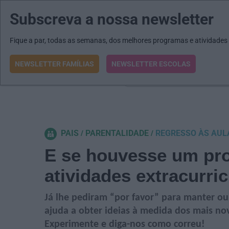
Subscreva a nossa newsletter
MENU
MAIL
JORNAIS
Revista E&O
Passe
arrow_drop_down
Fique a par, todas as semanas, dos melhores programas e atividades
NEWSLETTER FAMÍLIAS
NEWSLETTER ESCOLAS
O que procura?
PAIS
PARENTALIDADE
REGRESSO ÀS AUL
E se houvesse um pro
atividades extracurri
Já lhe pediram “por favor” para manter ou 
ajuda a obter ideias à medida dos mais no
Experimente e diga-nos como correu!