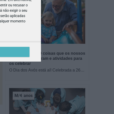
entir ou recusar o
 não exigir o seu
 serão aplicadas
qualquer momento
GRÁTIS
BRINCAR
Dia dos Avós: 10 coisas que os nossos
avós nos ensinaram e atividades para
os celebrar
O Dia dos Avós está aí! Celebrada a 26
de julho, a data homenageia todos os
avós, relembrando a importância…
M/4
anos