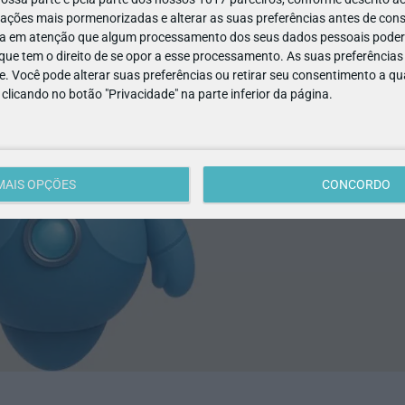
ações mais pormenorizadas e alterar as suas preferências antes de cons
a em atenção que algum processamento dos seus dados pessoais poderá
ue tem o direito de se opor a esse processamento. As suas preferências
e. Você pode alterar suas preferências ou retirar seu consentimento a 
e clicando no botão "Privacidade" na parte inferior da página.
MAIS OPÇÕES
CONCORDO