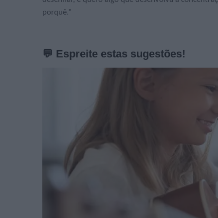
porquê.”
💬 Espreite estas sugestões!