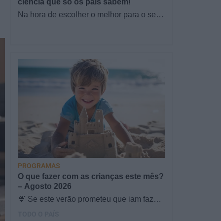
ciência que só os pais sabem!
Na hora de escolher o melhor para o seu
filho, cada instinto conta. E quando chega
a etapa da alimentação a…
PROGRAMAS
O que fazer com as crianças este mês?
– Agosto 2026
🍨 Se este verão prometeu que iam fazer
mais do que praia e gelados... este artigo
TODO O PAÍS
é para si. Há um eclipse do…