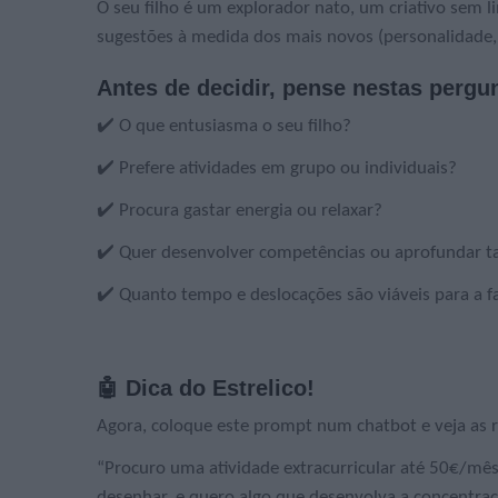
O seu filho é um explorador nato, um criativo sem
sugestões à medida dos mais novos (personalidade, i
Antes de decidir, pense nestas pergu
✔️ O que entusiasma o seu filho?
✔️ Prefere atividades em grupo ou individuais?
✔️ Procura gastar energia ou relaxar?
✔️ Quer desenvolver competências ou aprofundar tal
✔️ Quanto tempo e deslocações são viáveis para a f
🤖 Dica do Estrelico!
Agora, coloque este prompt num chatbot e veja as 
“Procuro uma atividade extracurricular até 50€/mês,
desenhar, e quero algo que desenvolva a concentraçã