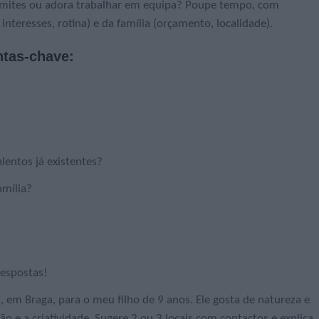
 limites ou adora trabalhar em equipa? Poupe tempo, com
nteresses, rotina) e da família (orçamento, localidade).
ntas-chave:
entos já existentes?
amília?
respostas!
 em Braga, para o meu filho de 9 anos. Ele gosta de natureza e
o e a criatividade. Sugere 2 ou 3 locais com contactos e explica