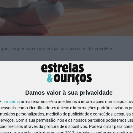
que se quer são experiências para crescer, desenvolver
es), começam a surgir programação, mindfulness, desporto
ncias socioemocionais.
Damos valor à sua privacidade
dida?
17
parceiros
armazenamos e/ou acedemos a informações num dispositivo,
ssoais, como identificadores únicos e informações padrão enviadas po
onteúdos personalizados, medição de publicidade e conteúdos, pesquisa 
erviços.
Com a sua permissão, nós e os nossos parceiros poderemos usar
ão precisos através da procura de dispositivos. Poderá clicar para conse
ssa parte e pela parte dos nossos 1017 parceiros, conforme descrito ac