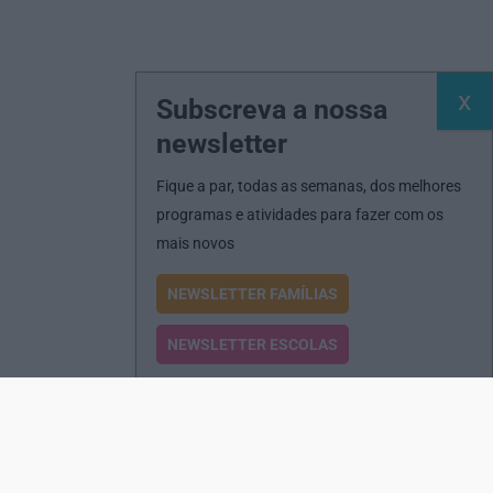
Subscreva a nossa
newsletter
Fique a par, todas as semanas, dos melhores
programas e atividades para fazer com os
mais novos
NEWSLETTER FAMÍLIAS
NEWSLETTER ESCOLAS