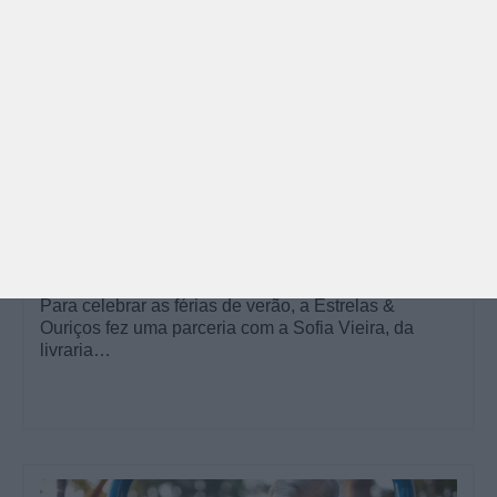
PARA BEBÉS
PRÉ-VISUALIZAÇÃO
CONTOS E BIBLIOTECAS | ESCOLAS
Pré-visualização*: 8 livros para levar na mala de
férias - já publicado
Para celebrar as férias de verão, a Estrelas &
Ouriços fez uma parceria com a Sofia Vieira, da
livraria…