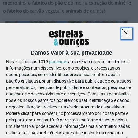
medronho, o fabrico do pão e do mel, a extração de minério,
o fabrico do carvão vegetal e animais de quinta!
Damos valor à sua privacidade
Nós e os nossos 1019
parceiros
armazenamos e/ou acedemos a
informações num dispositivo, como cookies, e processamos
dados pessoais, como identificadores únicos e informações
padrão enviadas por um dispositivo para publicidade e conteúdos
personalizados, medição de publicidade e conteúdos, pesquisa de
audiências e desenvolvimento de serviços.
Com a sua permissão,
Parque da Mina, que as crianças vão adorar
nós e os nossos parceiros poderemos usar identificação e dados
de geolocalização precisos através da procura de dispositivos.
Roteiro que faz bem ao corpo e à
Poderá clicar para consentir o processamento por nossa parte e
pela parte dos nossos 1019 parceiros, conforme descrito acima.
alma!
Em alternativa, pode aceder a informações mais pormenorizadas
e alterar as suas preferências antes de consentir ou recusar o
E porque descanso também faz parte da viagem, recupere as