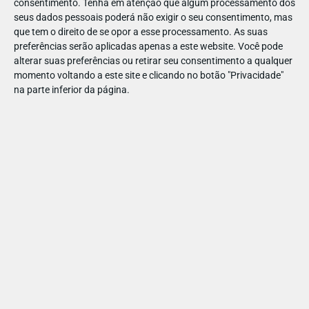
consentimento.
Tenha em atenção que algum processamento dos
energias na
Quinta da Idalina
(com piscina e animais), na
seus dados pessoais poderá não exigir o seu consentimento, mas
Quinta do Tempo (quinta agrícola cheia de árvores de fruto)
que tem o direito de se opor a esse processamento. As suas
preferências serão aplicadas apenas a este website. Você pode
ou no
Monchique Resort & Spa
(que tem Kids Club e
alterar suas preferências ou retirar seu consentimento a qualquer
atividades para toda a família).
momento voltando a este site e clicando no botão "Privacidade"
na parte inferior da página.
E já agora, não deixe de passear pela vila – entre ruas
pitorescas e lojinhas tradicionais, há sempre algo para
descobrir. Sem falar na comida! Os enchidos e o mel da
região são de outro nível. Não deixe de provar o
Bolo do
Tacho
(que já é Património de Portugal)!
🚗
Tire partido do Volvo XC90