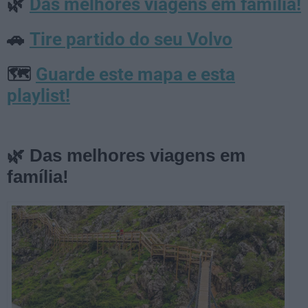
Das melhores viagens em família!
🌿
Tire partido do seu Volvo
🚗
Guarde este mapa e esta
🗺️
playlist!
🌿
Das melhores viagens em
família!