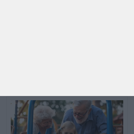
PARA BEBÉS
PRÉ-VISUALIZAÇÃO
CONTOS E BIBLIOTECAS | ESCOLAS
Pré-visualização*: 8 livros para levar na mala de
férias - já publicado
Para celebrar as férias de verão, a Estrelas &
Ouriços fez uma parceria com a Sofia Vieira, da
livraria…