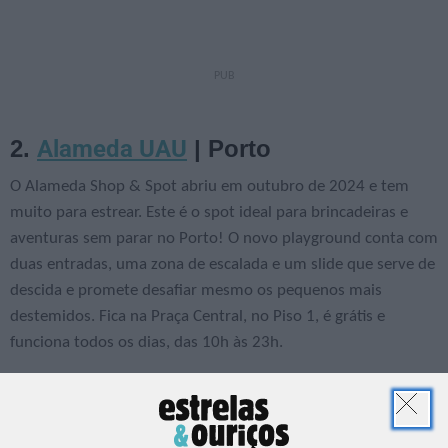
Alameda UAU
2.
| Porto
O Alameda Shop & Spot abriu em outubro de 2024 e tem
muito para estrear. Este é o spot ideal para brincadeiras e
aventuras sem parar no Porto! O novo playground conta com
duas entradas, uma zona de escalada e um slide que serve de
descida e promete desafiar mesmo os pequenos mais
destemidos. Fica na Praça Central, no Piso 1, é grátis e
funciona todos os dias, das 10h às 23h.
MaiaLand
3.
| Maia