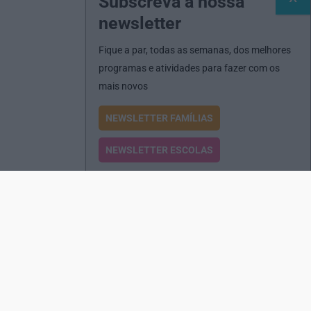
Subscreva a nossa
newsletter
Fique a par, todas as semanas, dos melhores
programas e atividades para fazer com os
mais novos
NEWSLETTER FAMÍLIAS
NEWSLETTER ESCOLAS
Passatempos
Produtos e Serviços