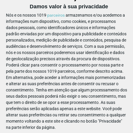
Aqui a pequenada vai poder brincar com uma vista invejável,
Damos valor à sua privacidade
especialmente se subir para a Casa na Árvore. Depois é só
Nós e os nossos 1019
parceiros
armazenamos e/ou acedemos a
ganhar coragem, descer pelo escorrega abaixo e repetir o
informações num dispositivo, como cookies, e processamos
dados pessoais, como identificadores únicos e informações
ciclo dentro da árvore. Atenção: nada de levar bolas para
padrão enviadas por um dispositivo para publicidade e conteúdos
casa!
personalizados, medição de publicidade e conteúdos, pesquisa de
audiências e desenvolvimento de serviços.
Com a sua permissão,
nós e os nossos parceiros poderemos usar identificação e dados
de geolocalização precisos através da procura de dispositivos.
Playground Alma Shopping
4
.
|
Poderá clicar para consentir o processamento por nossa parte e
Coimbra
pela parte dos nossos 1019 parceiros, conforme descrito acima.
Em alternativa, pode aceder a informações mais pormenorizadas
e alterar as suas preferências antes de consentir ou recusar o
consentimento.
Tenha em atenção que algum processamento dos
seus dados pessoais poderá não exigir o seu consentimento, mas
que tem o direito de se opor a esse processamento. As suas
preferências serão aplicadas apenas a este website. Você pode
alterar suas preferências ou retirar seu consentimento a qualquer
momento voltando a este site e clicando no botão "Privacidade"
na parte inferior da página.