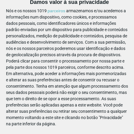
pelas UNESCO como Património Cultural Imaterial da
Damos valor à sua privacidade
Humanidade, estão de regresso. O povo decidiu e a festa vai
Nós e os nossos 1019
parceiros
armazenamos e/ou acedemos a
acontecer! Não perca a oportunidade de percorrer dezenas
informações num dispositivo, como cookies, e processamos
dados pessoais, como identificadores únicos e informações
de caminhos ornamentados com decorações surpreendentes
padrão enviadas por um dispositivo para publicidade e conteúdos
- tudo feito à mão pela comunidade - em papel!
personalizados, medição de publicidade e conteúdos, pesquisa de
audiências e desenvolvimento de serviços.
Com a sua permissão,
Obs.:
Grátis até aos 2 anos.
nós e os nossos parceiros poderemos usar identificação e dados
📅 8 a 16 ago.
de geolocalização precisos através da procura de dispositivos.
Poderá clicar para consentir o processamento por nossa parte e
💰 0€ (até aos 10 anos), 8€ (dia), 15€ (semana)
pela parte dos nossos 1019 parceiros, conforme descrito acima.
Em alternativa, pode aceder a informações mais pormenorizadas
📍
Festas do Povo,
Campo Maior
e alterar as suas preferências antes de consentir ou recusar o
consentimento.
Tenha em atenção que algum processamento dos
🙋‍♀️ Todos os públicos
seus dados pessoais poderá não exigir o seu consentimento, mas
que tem o direito de se opor a esse processamento. As suas
preferências serão aplicadas apenas a este website. Você pode
alterar suas preferências ou retirar seu consentimento a qualquer
Festivais e curiosos animais!
2.
momento voltando a este site e clicando no botão "Privacidade"
na parte inferior da página.