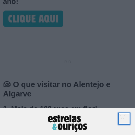
ano!
🐚 O que visitar no Alentejo e
Algarve
1. Mais de 100 ruas em flor!
Já imaginou um "céu" coberto de milhares de flores
coloridas? Passados 11 anos, as Festas do Povo, classificadas