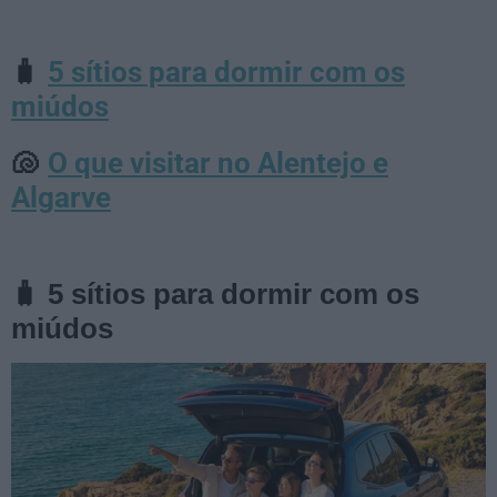
5 sítios para dormir com os
🧳
miúdos
O que visitar no Alentejo e
🐚
Algarve
🧳 5 sítios para dormir com os
miúdos