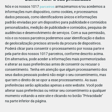
Todos a gritar: Hippo, Hippo, Hurra!
Nós e os nossos 1017
parceiros
armazenamos e/ou acedemos a
informações num dispositivo, como cookies, e processamos
dados pessoais, como identificadores únicos e informações
padrão enviadas por um dispositivo para publicidade e conteúdos
personalizados, medição de publicidade e conteúdos, pesquisa de
audiências e desenvolvimento de serviços.
Com a sua permissão,
nós e os nossos parceiros poderemos usar identificação e dados
🦛 Desconto especial e
de geolocalização precisos através da procura de dispositivos.
Poderá clicar para consentir o processamento por nossa parte e
informações úteis!
pela parte dos nossos 1017 parceiros, conforme descrito acima.
Em alternativa, pode aceder a informações mais pormenorizadas
e alterar as suas preferências antes de consentir ou recusar o
consentimento.
Tenha em atenção que algum processamento dos
seus dados pessoais poderá não exigir o seu consentimento, mas
que tem o direito de se opor a esse processamento. As suas
preferências serão aplicadas apenas a este website. Você pode
alterar suas preferências ou retirar seu consentimento a qualquer
momento voltando a este site e clicando no botão "Privacidade"
na parte inferior da página.