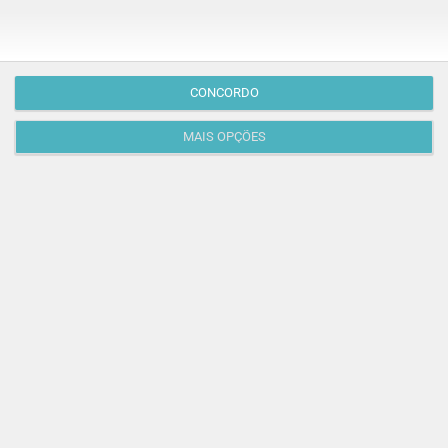
M/6
meses
CONCORDO
MAIS OPÇÕES
PARA BEBÉS
SAÚDE E SEGURANÇA | PARENTALIDADE
Como decifrar a fome do bebé? É uma ciência que
só os pais sabem!
Na hora de escolher o melhor para o seu filho, cada
instinto conta. E quando chega a etapa da alimentação
a…