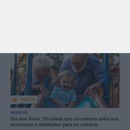
Para celebrar as férias de verão, a Estrelas &
Ouriços fez uma parceria com a Sofia Vieira, da
livraria…
GRÁTIS
BRINCAR
Dia dos Avós: 10 coisas que os nossos avós nos
ensinaram e atividades para os celebrar