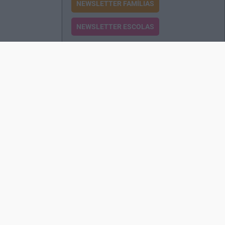
NEWSLETTER FAMÍLIAS
NEWSLETTER ESCOLAS
Passatempos
Produtos e Serviços
Assinatura
Edições Revista EO