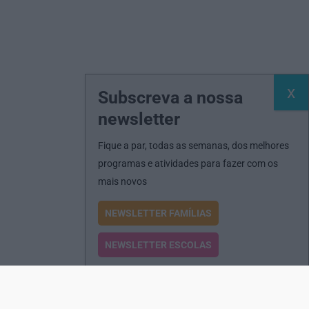
Subscreva a nossa
newsletter
Fique a par, todas as semanas, dos melhores
programas e atividades para fazer com os
mais novos
NEWSLETTER FAMÍLIAS
NEWSLETTER ESCOLAS