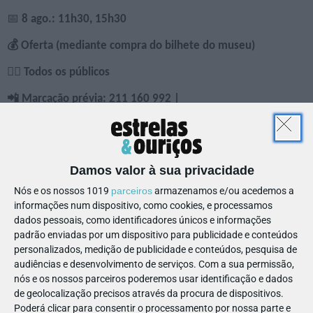
📅
8 ago.: 11h30, 15h30
💰 Oferta (mediante compra do bilhete do museu)
🙋‍♀️ Todos os públicos
📲 Marcação prévia: 211 160 992 |
servicoeducativo@tesouroreal.com
Damos valor à sua privacidade
Impressões com flores
Nós e os nossos 1019
parceiros
armazenamos e/ou acedemos a
Sabia que uma das flores preferidas de D. Maria Pia era a
informações num dispositivo, como cookies, e processamos
dados pessoais, como identificadores únicos e informações
violeta? E que cada flor pode esconder um significado
padrão enviadas por um dispositivo para publicidade e conteúdos
diferente? Descubra quais são as flores presentes no universo
personalizados, medição de publicidade e conteúdos, pesquisa de
do Tesouro Real e os seus significados. Depois há que
audiências e desenvolvimento de serviços.
Com a sua permissão,
aprender a “imprimir” flores, criar padrões e ser muito
nós e os nossos parceiros poderemos usar identificação e dados
de geolocalização precisos através da procura de dispositivos.
criativo!
Poderá clicar para consentir o processamento por nossa parte e