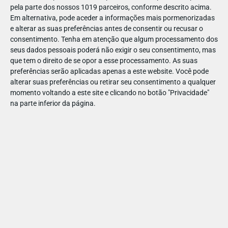
📅
29 ago.: 15h
pela parte dos nossos 1019 parceiros, conforme descrito acima.
Em alternativa, pode aceder a informações mais pormenorizadas
💰 16€ (criança + adulto), 2,50€ (criança extra), 11€ (adulto
e alterar as suas preferências antes de consentir ou recusar o
extra)
consentimento.
Tenha em atenção que algum processamento dos
seus dados pessoais poderá não exigir o seu consentimento, mas
🙋‍♀️ Todos os públicos
que tem o direito de se opor a esse processamento. As suas
preferências serão aplicadas apenas a este website. Você pode
👥 Lotação: 20 participantes
alterar suas preferências ou retirar seu consentimento a qualquer
momento voltando a este site e clicando no botão "Privacidade"
📲 Marcação prévia: 211 160 992 |
na parte inferior da página.
servicoeducativo@tesouroreal.com
Saiba sempre o que está na agenda
do museu!
Não se esqueça que há
Bilhete Família
(2 adultos e 2 jovens):
€35