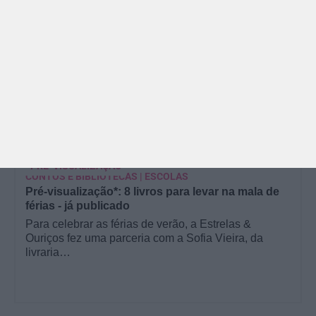
PARA BEBÉS
PRÉ-VISUALIZAÇÃO
CONTOS E BIBLIOTECAS | ESCOLAS
Pré-visualização*: 8 livros para levar na mala de
férias - já publicado
Para celebrar as férias de verão, a Estrelas &
Ouriços fez uma parceria com a Sofia Vieira, da
livraria…