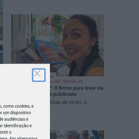
PARA BEBÉS
PRÉ-VISUALIZAÇÃO
CONTOS E BIBLIOTECAS | ESCOLAS
Pré-visualização*: 8 livros para levar na
mala de férias - já publicado
Para celebrar as férias de verão, a
 como cookies, e
Estrelas & Ouriços fez uma parceria com
r um dispositivo
a Sofia Vieira, da livraria…
de audiências e
 identificação e
ntir o
ima. Em alternativa,