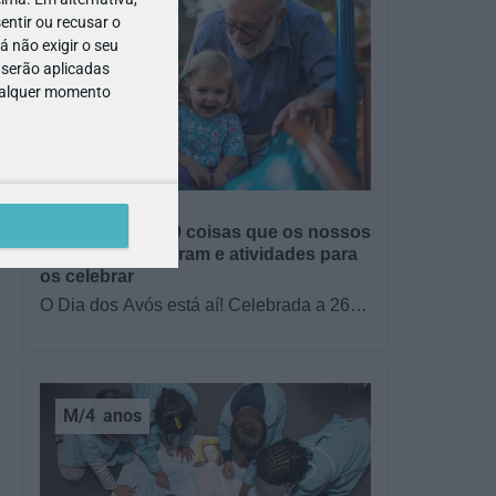
entir ou recusar o
 não exigir o seu
 serão aplicadas
qualquer momento
e
GRÁTIS
BRINCAR
Dia dos Avós: 10 coisas que os nossos
avós nos ensinaram e atividades para
os celebrar
O Dia dos Avós está aí! Celebrada a 26
de julho, a data homenageia todos os
avós, relembrando a importância…
M/4
anos