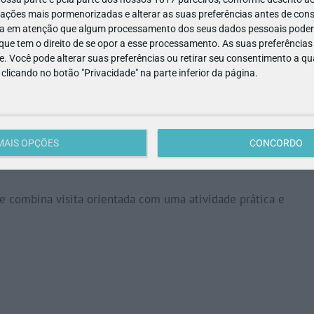
as, jovens, famílias e grupos a participar em experiências
ações mais pormenorizadas e alterar as suas preferências antes de cons
ura e descoberta, num ambiente acessível, participativo e
a em atenção que algum processamento dos seus dados pessoais poderá
ue tem o direito de se opor a esse processamento. As suas preferências
e. Você pode alterar suas preferências ou retirar seu consentimento a 
mas de férias promovidos pelos ATLs, CATLs, Centros de Estudo 
e clicando no botão "Privacidade" na parte inferior da página.
sadas para estimular a curiosidade, promover o bem-estar e
MAIS OPÇÕES
CONCORDO
u, explorando a história da medicina, da saúde e dos estilos
 combina visita orientada com uma atividade prática e