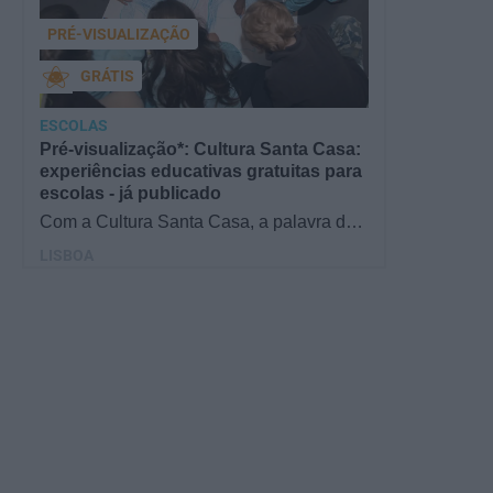
PRÉ-VISUALIZAÇÃO
GRÁTIS
ESCOLAS
Pré-visualização*: Cultura Santa Casa:
experiências educativas gratuitas para
escolas - já publicado
Com a Cultura Santa Casa, a palavra de
ordem é aprender de forma diversificada e
LISBOA
criativa, estimulando o…