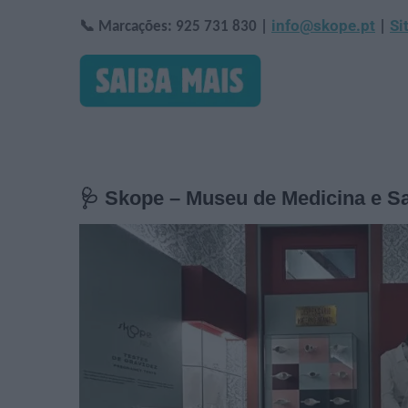
info@skope.pt
Si
📞 Marcações: 925 731 830 |
|
🩺 Skope – Museu de Medicina e 