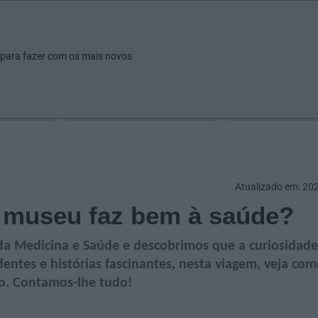
ar
Ver
Fazer
Poupar
Pais
Bebés
Escola
arrow_drop_down
arrow_drop_down
arrow_drop_down
arrow_drop_down
arrow_drop_down
 para fazer com os mais novos
Idade
Localização
Selecione
Selecionar uma o
Atualizado em: 20
te museu faz bem à saúde?
da Medicina e Saúde e descobrimos que a curiosidade
entes e histórias fascinantes, nesta viagem, veja co
o. Contamos-lhe tudo!