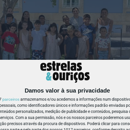
Damos valor à sua privacidade
17
parceiros
armazenamos e/ou acedemos a informações num dispositivo,
ssoais, como identificadores únicos e informações padrão enviadas po
onteúdos personalizados, medição de publicidade e conteúdos, pesquisa 
erviços.
Com a sua permissão, nós e os nossos parceiros poderemos usar
ão precisos através da procura de dispositivos. Poderá clicar para conse
ssa parte e pela parte dos nossos 1017 parceiros, conforme descrito ac