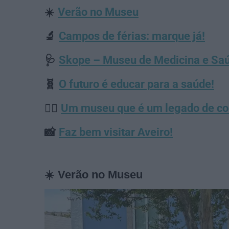
☀️
Verão no Museu
🔬
Campos de férias: marque já!
🩺
Skope – Museu de Medicina e Sa
🧬
O futuro é educar para a saúde!
👨‍⚕️
Um museu que é um legado de c
📸
Faz bem visitar Aveiro!
☀️ Verão no Museu