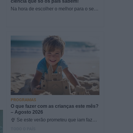
ciência que só os pais sabem!
Na hora de escolher o melhor para o seu
filho, cada instinto conta. E quando chega
a etapa da alimentação a…
PROGRAMAS
O que fazer com as crianças este mês?
– Agosto 2026
🍨 Se este verão prometeu que iam fazer
mais do que praia e gelados... este artigo
TODO O PAÍS
é para si. Há um eclipse do…