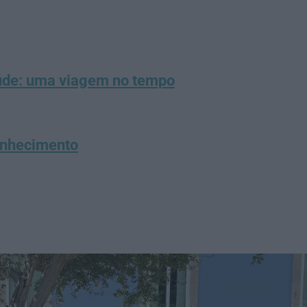
úde: uma viagem no tempo
onhecimento