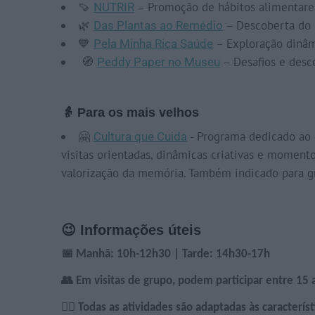
🍠
– Promoção de hábitos alimentares 
NUTRIR
🌿
– Descoberta do u
Das Plantas ao Remédio
💙
– Exploração dinâmi
Pela Minha Rica Saúde
🧭
– Desafios e desc
Peddy Paper no Museu
👵 Para os mais velhos
🤗
- Programa dedicado ao e
Cultura que Cuida
visitas orientadas, dinâmicas criativas e moment
valorização da memória. Também indicado para gr
😉 Informações úteis
📅 Manhã: 10h-12h30 |
Tarde: 14h30-17h
👥 Em visitas de grupo, podem participar entre 15 
🙋‍♀️ Todas as atividades são adaptadas às caracterís