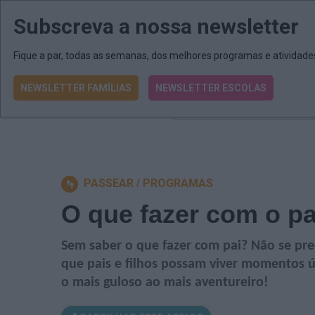
Subscreva a nossa newsletter
MENU
MAIL
JORNAIS
Revista E&O
Passe
arrow_drop_down
Fique a par, todas as semanas, dos melhores programas e atividad
NEWSLETTER FAMÍLIAS
NEWSLETTER ESCOLAS
O que procura?
PASSEAR
PROGRAMAS
O que fazer com o pa
Sem saber o que fazer com pai? Não se pr
que pais e filhos possam viver momentos ú
o mais guloso ao mais aventureiro!