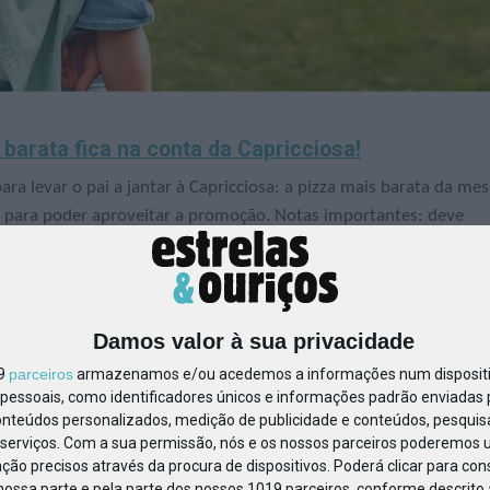
 barata fica na conta da Capricciosa!
a levar o pai a jantar à Capricciosa: a pizza mais barata da mes
ar para poder aproveitar a promoção. Notas importantes: deve
 à quantidade de crianças, mas tem sempre de levar pelo menos u
oferecida uma pizza por mesa!
Damos valor à sua privacidade
19
parceiros
armazenamos e/ou acedemos a informações num dispositiv
essoais, como identificadores únicos e informações padrão enviadas p
onteúdos personalizados, medição de publicidade e conteúdos, pesquis
serviços.
Com a sua permissão, nós e os nossos parceiros poderemos us
ção precisos através da procura de dispositivos. Poderá clicar para cons
ossa parte e pela parte dos nossos 1019 parceiros, conforme descrito