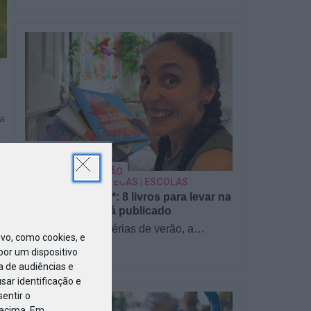
a
PARA BEBÉS
m
PRÉ-VISUALIZAÇÃO
CONTOS E BIBLIOTECAS | ESCOLAS
Pré-visualização*: 8 livros para levar na
mala de férias - já publicado
Para celebrar as férias de verão, a
o, como cookies, e
Estrelas & Ouriços fez uma parceria com
or um dispositivo
a Sofia Vieira, da livraria…
a de audiências e
ar identificação e
entir o
 acima. Em