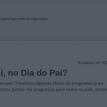
ar
Ver
Fazer
Poupar
Pais
Bebés
Escola
arrow_drop_down
arrow_drop_down
arrow_drop_down
arrow_drop_down
arrow_drop_down
es para fazer com os mais novos
Idade
Localização
Selecione
Selecionar uma o
Atualizado em: 20
i, no Dia do Pai?
eocupe! Trazemos algumas ideias de programas para
nicos juntos. Há programas para todos os pais, desde