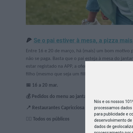
🍕
Se o pai estiver à mesa, a pizza mais
Entre 16 e 20 de março, há (mais) um bom motivo par
não se paga. Basta que o pai esteja à mesa do jant
estar registado na APP, a oferta não é condicional
filho (mesmo que seja um filho com 23 anos). Só é 
📅 16 a 20 mar.
💰 Pedidos do menu ao jantar + pizza grátis!
Nós e os nossos 10
processamos dados p
📍 Restaurantes Capricciosa
para publicidade e c
🙋‍♀️ Todos os públicos
desenvolvimento de 
dados de geolocaliza
processamento por n