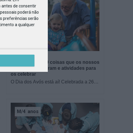
 antes de consentir
pessoais poderá não
s preferências serão
ntimento a qualquer
GRÁTIS
BRINCAR
Dia dos Avós: 10 coisas que os nossos
avós nos ensinaram e atividades para
os celebrar
O Dia dos Avós está aí! Celebrada a 26
de julho, a data homenageia todos os
avós, relembrando a importância…
M/4
anos
a