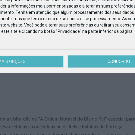
eder a informações mais pormenorizadas e alterar as suas preferências
special
timento.
Tenha em atenção que algum processamento dos seus dados 
imento, mas que tem o direito de se opor a esse processamento. As sua
e ideal para levar o pai a conhecer o habitat renovado dos
ste website. Você pode alterar suas preferências ou retirar seu conse
, pais e filhos vão explorar, juntos, milhares de animais
ste site e clicando no botão "Privacidade" na parte inferior da página.
grama especial que fica na memória.
MAIS OPÇÕES
CONCORDO
m a visita-oficina "A Ordem Notável do Dia do Pai" especial par
ões recebidas e concedidas pelos Reis e Rainhas de Portugal.
rnas, propõe-se a criação de medalhas e condecorações para os