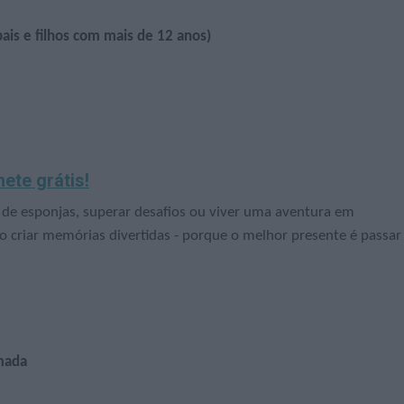
pais e filhos com mais de 12 anos)
hete grátis!
a de esponjas, superar desafios ou viver uma aventura em
ão criar memórias divertidas - porque o melhor presente é passar
mada