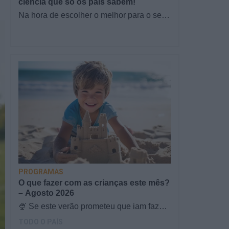
ciência que só os pais sabem!
Na hora de escolher o melhor para o seu
filho, cada instinto conta. E quando chega
a etapa da alimentação a…
PROGRAMAS
O que fazer com as crianças este mês?
– Agosto 2026
🍨 Se este verão prometeu que iam fazer
mais do que praia e gelados... este artigo
TODO O PAÍS
é para si. Há um eclipse do…