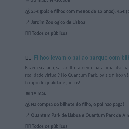
📅
22 mar.: 9h-10.30h
💰 35€ (pais e filhos com menos de 12 anos), 45€ (
📍
Jardim Zoológico de Lisboa
🙋‍♀️ Todos os públicos
🧗‍♀️
Filhos levam o pai ao parque com bil
Fazer escalada, saltar diretamente para uma piscin
realidade virtual? No Quantum Park, pais e filhos v
tempo de qualidade juntos!
📅 19 mar.
💰 Na compra do bilhete do filho, o pai não paga!
📍
Quantum Park de Lisboa e Quantum Park de Al
🙋‍♀️ Todos os públicos