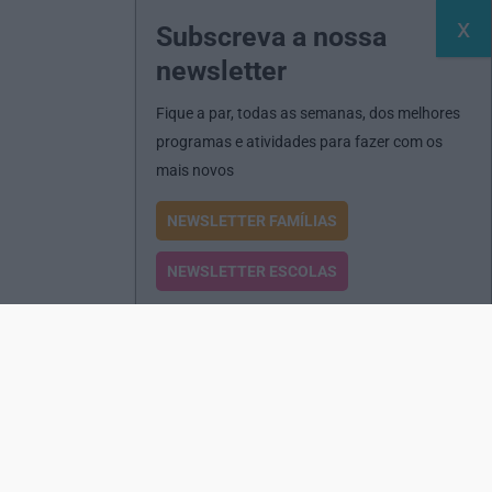
Subscreva a nossa
newsletter
Fique a par, todas as semanas, dos melhores
programas e atividades para fazer com os
mais novos
NEWSLETTER FAMÍLIAS
NEWSLETTER ESCOLAS
Passatempos