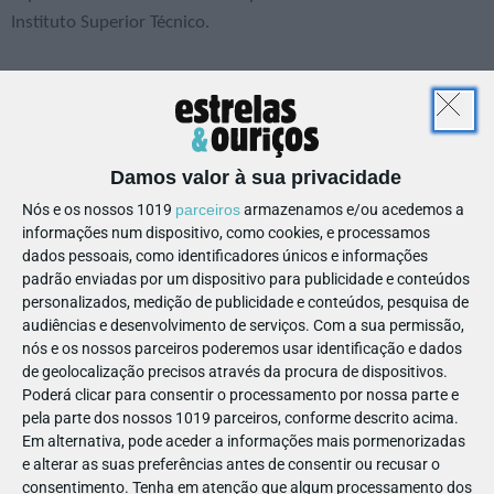
Instituto Superior Técnico.
Alguns momentos que não pode
Damos valor à sua privacidade
perder!
Nós e os nossos 1019
parceiros
armazenamos e/ou acedemos a
informações num dispositivo, como cookies, e processamos
Para pequenos cientistas
dados pessoais, como identificadores únicos e informações
padrão enviadas por um dispositivo para publicidade e conteúdos
Se aí em casa há quem adore fazer perguntas e descobrir
personalizados, medição de publicidade e conteúdos, pesquisa de
como funciona o mundo, vale a pena passar pelo Espaço
audiências e desenvolvimento de serviços.
Com a sua permissão,
Ciência.
nós e os nossos parceiros poderemos usar identificação e dados
de geolocalização precisos através da procura de dispositivos.
🤖 Robótica — Ver, aprender e fazer
Poderá clicar para consentir o processamento por nossa parte e
🖨️ Impressão 3D — Um cravo a nascer
pela parte dos nossos 1019 parceiros, conforme descrito acima.
🎨 "Tintas que detetam quadros falsos"
Em alternativa, pode aceder a informações mais pormenorizadas
e alterar as suas preferências antes de consentir ou recusar o
📏 Metrologia — As medições do dia a dia
consentimento.
Tenha em atenção que algum processamento dos