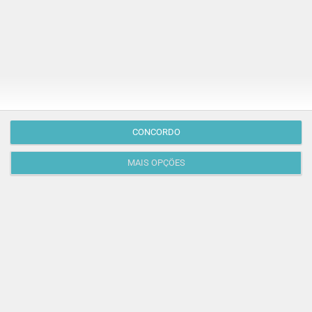
PROGRAMAS
Este fim de semana tem panquecas em família,
cinema grátis e segredos em castelos!
De 31 de julho a 2 de agosto, prepare este fim de
semana com as crianças para descobrir segredos em
castelos,…
TODO O PAÍS
CONCORDO
MAIS OPÇÕES