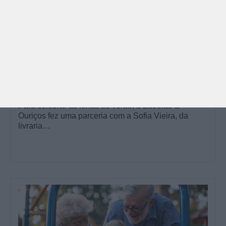
PARA BEBÉS
PRÉ-VISUALIZAÇÃO
CONTOS E BIBLIOTECAS | ESCOLAS
Pré-visualização*: 8 livros para levar na mala de
férias - já publicado
Para celebrar as férias de verão, a Estrelas &
Ouriços fez uma parceria com a Sofia Vieira, da
livraria…