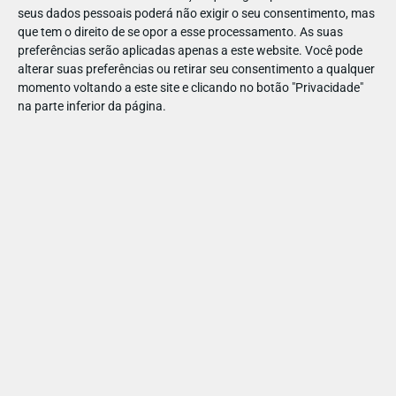
seus dados pessoais poderá não exigir o seu consentimento, mas
que tem o direito de se opor a esse processamento. As suas
Para quem gosta de criar
preferências serão aplicadas apenas a este website. Você pode
alterar suas preferências ou retirar seu consentimento a qualquer
Há oficinas durante todo o fim de semana para pôr as mãos
momento voltando a este site e clicando no botão "Privacidade"
na massa:
na parte inferior da página.
🎵 Construção de Instrumentos Musicais
✂️ Origami
👋 Dedoches
Para gastar energia
Porque há dias em que o melhor plano é simplesmente...
brincar ao ar livre.
💦 Jogos de Água
🏰 Insufláveis
🤹 Malabarismo