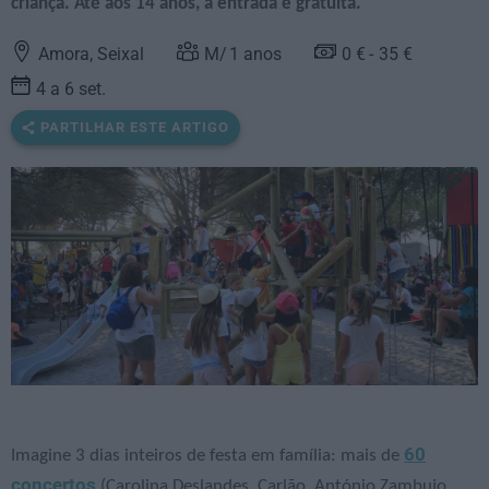
criança. Até aos 14 anos, a entrada é gratuita.
Amora, Seixal
1
anos
0 €
35 €
4 a 6 set.
PARTILHAR ESTE ARTIGO
60
Imagine 3 dias inteiros de festa em família: mais de
concertos
(Carolina Deslandes, Carlão, António Zambujo,