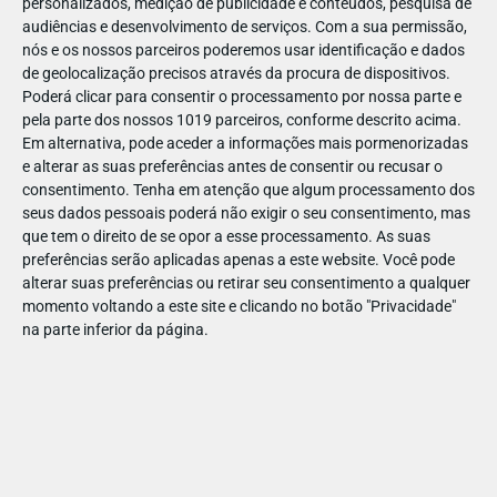
personalizados, medição de publicidade e conteúdos, pesquisa de
10. A professora: Joãozinho, porque é que não fizeste o
audiências e desenvolvimento de serviços.
Com a sua permissão,
trabalho de casa?
nós e os nossos parceiros poderemos usar identificação e dados
de geolocalização precisos através da procura de dispositivos.
Porque eu moro num apartamento, não numa casa.
Poderá clicar para consentir o processamento por nossa parte e
11. Porque é que o vírus da gripe não tem amigos?
pela parte dos nossos 1019 parceiros, conforme descrito acima.
Em alternativa, pode aceder a informações mais pormenorizadas
Porque ele é uma má influenza.
e alterar as suas preferências antes de consentir ou recusar o
12. Como é que as enzimas se reproduzem?
consentimento.
Tenha em atenção que algum processamento dos
seus dados pessoais poderá não exigir o seu consentimento, mas
Fica uma enzima da outra.
que tem o direito de se opor a esse processamento. As suas
preferências serão aplicadas apenas a este website. Você pode
13. Porque é que há tantas pessoas feias no litoral?
alterar suas preferências ou retirar seu consentimento a qualquer
Porque a beleza está no interior.
momento voltando a este site e clicando no botão "Privacidade"
na parte inferior da página.
14. Como é que se chama um cão sem patas?
Não se chama, vai-se buscar.
15. Se eu escrever uma carta para um bulldog, ele vai ler?
Ele não, mas o Rottvailer.
16. A pedra brilhante ficou em que posição na corrida?