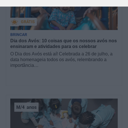
GRÁTIS
BRINCAR
Dia dos Avós: 10 coisas que os nossos avós nos
ensinaram e atividades para os celebrar
O Dia dos Avós está aí! Celebrada a 26 de julho, a
data homenageia todos os avós, relembrando a
importância…
M/4
anos