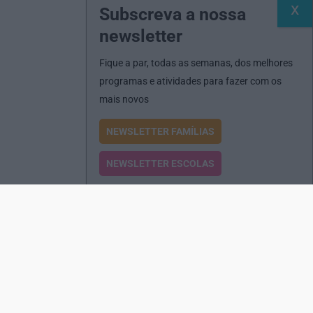
Subscreva a nossa
newsletter
Fique a par, todas as semanas, dos melhores
programas e atividades para fazer com os
mais novos
NEWSLETTER FAMÍLIAS
NEWSLETTER ESCOLAS
Passatempos