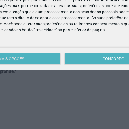
Quando desaparecem, fazem falta!
ações mais pormenorizadas e alterar as suas preferências antes de cons
a em atenção que algum processamento dos seus dados pessoais poderá
ue tem o direito de se opor a esse processamento. As suas preferências
e. Você pode alterar suas preferências ou retirar seu consentimento a 
e clicando no botão "Privacidade" na parte inferior da página.
inutos!
manhã?
a quando…
MAIS OPÇÕES
CONCORDO
perdidos.
 grande?