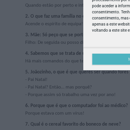
Quando estão por perto e interferem, atrapalham. 
pode aceder a inform
consentimento.
Tenh
2. O que faz uma família no escuro?
consentimento, mas q
Acende o espírito de equipa!
apenas a este websit
voltando a este site 
3. Mãe: Só peço que se portem bem durante 10 m
Filho: De seguida ou posso dividir em 5 hoje e 5 a
4. Sabemos que se trata de uma família numeros
Há mais comandos do que televisões e todos estão 
5. Joãozinho, o que é que queres ser quando fores
- Pai Natal!
- Pai Natal? Então… mas porquê?
- Porque assim só trabalho uma vez por ano!
6. Porque que é que o computador foi ao médico?
Porque estava com um vírus!
7. Qual é o cereal favorito do boneco de neve?