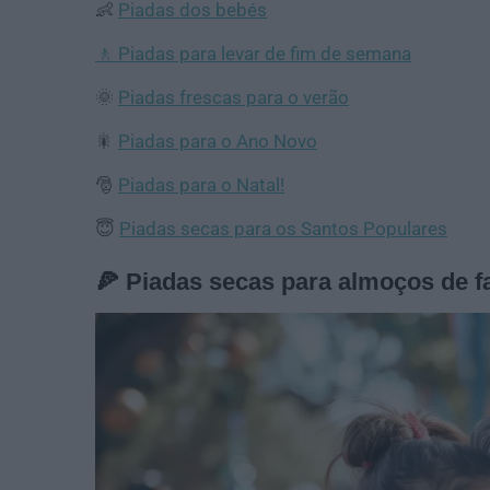
Piadas dos bebés
👶
🚶 Piadas para levar de fim de semana
Piadas frescas para o verão
🌞
Piadas para o Ano Novo
🎇
Piadas para o Natal!
🎅
Piadas secas para os Santos Populares
😇
🍕 Piadas secas para almoços de f