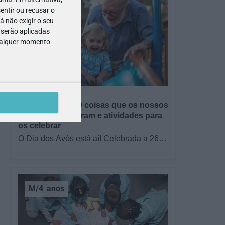
entir ou recusar o
 não exigir o seu
 serão aplicadas
qualquer momento
GRÁTIS
BRINCAR
Dia dos Avós: 10 coisas que os nossos
avós nos ensinaram e atividades para
os celebrar
O Dia dos Avós está aí! Celebrada a 26
de julho, a data homenageia todos os
avós, relembrando a importância…
M/4
anos