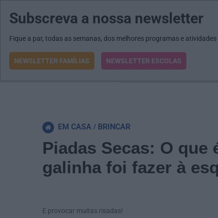
Subscreva a nossa newsletter
MENU
MAIL
JORNAIS
Revista E&O
Passe
arrow_drop_down
Fique a par, todas as semanas, dos melhores programas e atividades
NEWSLETTER FAMÍLIAS
NEWSLETTER ESCOLAS
O que procura?
EM CASA
BRINCAR
Piadas Secas: O que 
galinha foi fazer à e
E provocar muitas risadas!