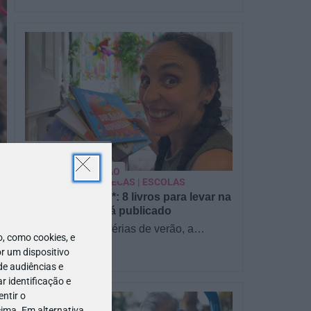
PARA BEBÉS
PRÉ-VISUALIZAÇÃO
CONTOS E BIBLIOTECAS | ESCOLAS
Pré-visualização*: 8 livros para levar na
mala de férias - já publicado
Para celebrar as férias de verão, a
 como cookies, e
Estrelas & Ouriços fez uma parceria com
r um dispositivo
a Sofia Vieira, da livraria…
de audiências e
 identificação e
ntir o
ima. Em alternativa,