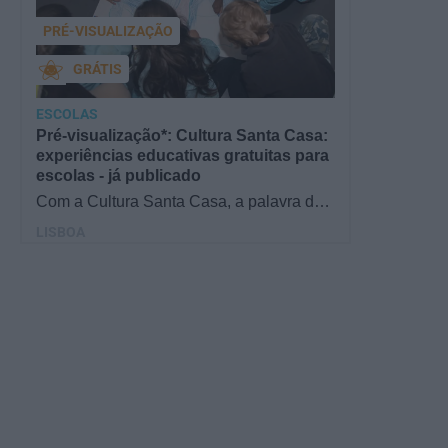
PRÉ-VISUALIZAÇÃO
GRÁTIS
ESCOLAS
Pré-visualização*: Cultura Santa Casa:
experiências educativas gratuitas para
escolas - já publicado
Com a Cultura Santa Casa, a palavra de
ordem é aprender de forma diversificada e
LISBOA
criativa, estimulando o…