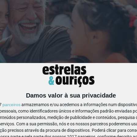
Damos valor à sua privacidade
17
parceiros
armazenamos e/ou acedemos a informações num dispositivo,
ssoais, como identificadores únicos e informações padrão enviadas po
restaurante
a ou uma ida ao
é sempre um momento especial. E
onteúdos personalizados, medição de publicidade e conteúdos, pesquisa 
ra arrancar gargalhadas e criar memórias inesquecíveis.
erviços.
Com a sua permissão, nós e os nossos parceiros poderemos usar
ão precisos através da procura de dispositivos. Poderá clicar para conse
Wi-Fi?
ssa parte e pela parte dos nossos 1017 parceiros, conforme descrito ac