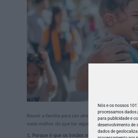
Nós e os nossos 10
processamos dados pe
Reunir a família para um almoço, um jantar em cas
para publicidade e c
nada melhor do que ter algumas piadas na manga pa
desenvolvimento de s
dados de geolocalizaç
1. Porque é que os irmãos mais novos são como o 
processamento por no