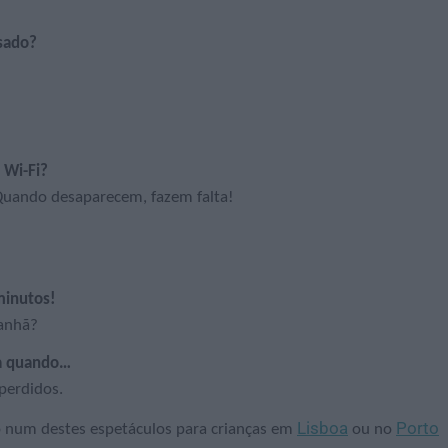
asado?
 Wi-Fi?
Quando desaparecem, fazem falta!
minutos!
manhã?
sa quando…
perdidos.
Lisboa
Porto
num destes espetáculos para crianças em
ou no