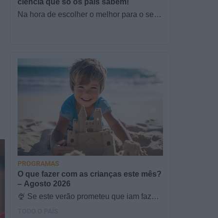
ciência que só os pais sabem!
Na hora de escolher o melhor para o seu
filho, cada instinto conta. E quando chega
a etapa da alimentação a…
PROGRAMAS
O que fazer com as crianças este mês?
– Agosto 2026
🍨 Se este verão prometeu que iam fazer
mais do que praia e gelados... este artigo
TODO O PAÍS
é para si. Há um eclipse do…