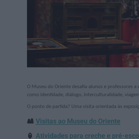
O Museu do Oriente desafia alunos e professores a d
como identidade, diálogo, interculturalidade, viag
O ponto de partida? Uma visita orientada às exposiç
🎎
Visitas ao Museu do Oriente
🏮
Atividades para creche e pré-esco