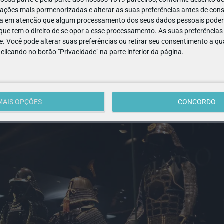
ações mais pormenorizadas e alterar as suas preferências antes de cons
s e alunos de qualquer grau de ensino têm entrada gratuita no
a em atenção que algum processamento dos seus dados pessoais poderá
ue tem o direito de se opor a esse processamento. As suas preferências
 comprovado documentalmente a sua condição (cartão pessoal,
e. Você pode alterar suas preferências ou retirar seu consentimento a 
umento emitido pela respetiva instituição de ensino).
e clicando no botão "Privacidade" na parte inferior da página.
rmulário de marcação
.
esse período, o preço será de 3,50€/aluno.
MAIS OPÇÕES
CONCORDO