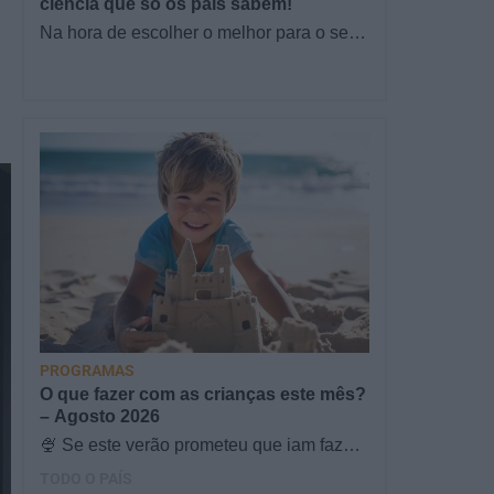
ciência que só os pais sabem!
Na hora de escolher o melhor para o seu
filho, cada instinto conta. E quando chega
a etapa da alimentação a…
PROGRAMAS
O que fazer com as crianças este mês?
– Agosto 2026
🍨 Se este verão prometeu que iam fazer
mais do que praia e gelados... este artigo
TODO O PAÍS
é para si. Há um eclipse do…