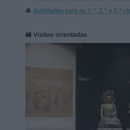
🎍
Atividades para os 1.º, 2.º e 3.º ci
🎎 Visitas orientadas