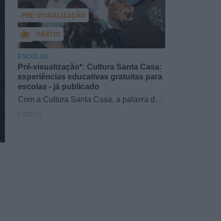
PRÉ-VISUALIZAÇÃO
GRÁTIS
ESCOLAS
Pré-visualização*: Cultura Santa Casa:
experiências educativas gratuitas para
escolas - já publicado
Com a Cultura Santa Casa, a palavra de
ordem é aprender de forma diversificada e
LISBOA
criativa, estimulando o…