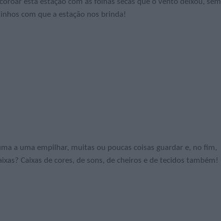
 coroar esta estação com as folhas secas que o vento deixou, sem
minhos com que a estação nos brinda!
ma a uma empilhar, muitas ou poucas coisas guardar e, no fim,
ixas? Caixas de cores, de sons, de cheiros e de tecidos também!