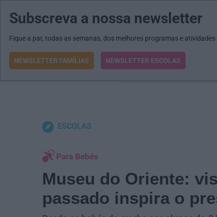
Subscreva a nossa newsletter
MENU
MAIL
JORNAIS
Revista E&O
Passe
arrow_drop_down
Fique a par, todas as semanas, dos melhores programas e atividades
NEWSLETTER FAMÍLIAS
NEWSLETTER ESCOLAS
O que procura?
ESCOLAS
Para Bebés
Museu do Oriente: vi
passado inspira o pr