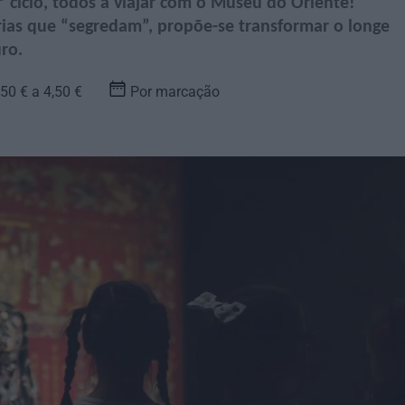
 ciclo, todos a viajar com o Museu do Oriente!
rias que “segredam”, propõe-se transformar o longe
ro.
,50 € a 4,50 €
Por marcação