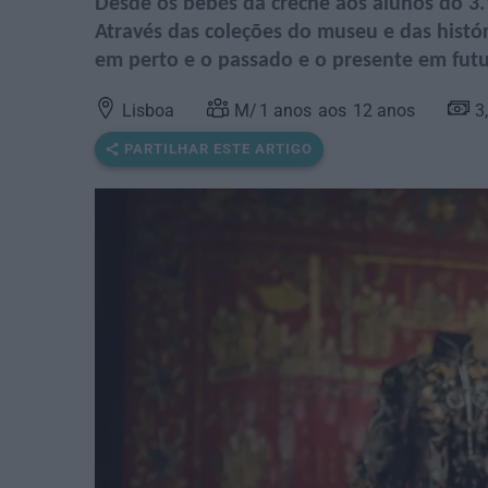
Desde os bebés da creche aos alunos do 3.º
Através das coleções do museu e das histó
em perto e o passado e o presente em futu
Lisboa
1
anos
12
anos
3
PARTILHAR ESTE ARTIGO