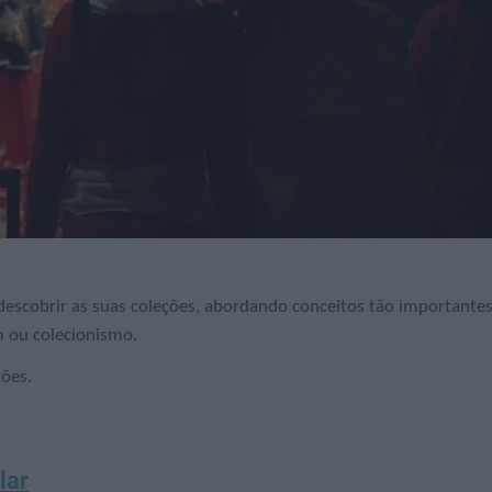
escobrir as suas coleções, abordando conceitos tão importante
em ou colecionismo.
ões.
lar