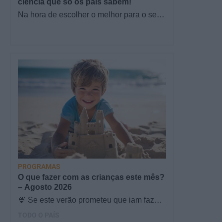
ciência que só os pais sabem!
Na hora de escolher o melhor para o seu
filho, cada instinto conta. E quando chega
a etapa da alimentação a…
PROGRAMAS
O que fazer com as crianças este mês?
– Agosto 2026
🍨 Se este verão prometeu que iam fazer
mais do que praia e gelados... este artigo
TODO O PAÍS
é para si. Há um eclipse do…