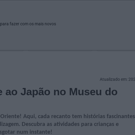
ar
Ver
Fazer
Poupar
Pais
Bebés
Escola
arrow_drop_down
arrow_drop_down
arrow_drop_down
arrow_drop_down
arrow_drop_down
 para fazer com os mais novos
Idade
Localização
Selecione
Selecionar uma o
Atualizado em: 20
 e ao Japão no Museu do
Oriente! Aqui, cada recanto tem histórias fascinantes
izagem. Descubra as atividades para crianças e
esgotar num instante!