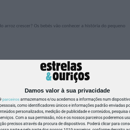
o arroz crescer? Os bebés vão conhecer a história do pequeno
Damos valor à sua privacidade
19
parceiros
armazenamos e/ou acedemos a informações num dispositivo,
ssoais, como identificadores únicos e informações padrão enviadas po
onteúdos personalizados, medição de publicidade e conteúdos, pesquisa 
erviços.
Com a sua permissão, nós e os nossos parceiros poderemos usar
ão precisos através da procura de dispositivos. Poderá clicar para conse
ssa parte e pela parte dos nossos 1019 parceiros, conforme descrito ac