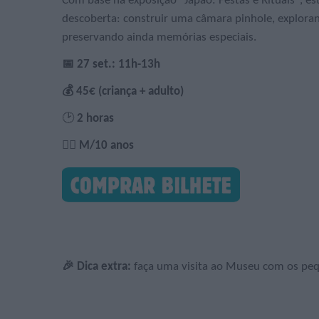
Com base na exposição "Japão: Festas e Rituais", esta
descoberta: construir uma câmara pinhole, explorand
preservando ainda memórias especiais.
📅 27 set.: 11h-13h
💰 45€ (criança + adulto)
🕑
2 horas
🙋‍♀️ M/10 anos
🎉 Dica extra:
faça uma visita ao Museu com os pe