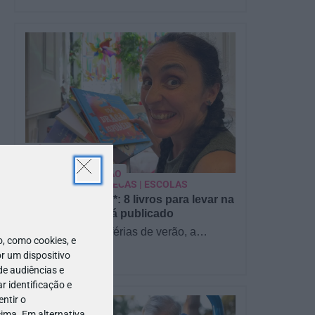
PARA BEBÉS
PRÉ-VISUALIZAÇÃO
CONTOS E BIBLIOTECAS | ESCOLAS
Pré-visualização*: 8 livros para levar na
mala de férias - já publicado
Para celebrar as férias de verão, a
 como cookies, e
Estrelas & Ouriços fez uma parceria com
r um dispositivo
a Sofia Vieira, da livraria…
de audiências e
 identificação e
ntir o
ima. Em alternativa,