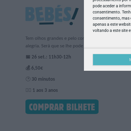
pode aceder a inform
consentimento.
Tenh
consentimento, mas q
apenas a este websit
voltando a este site 
Tem olhos grandes e pelo comprido... Dança com en
alegria. Será que se lhe pode tocar? Que animal é e
📅 26 set.: 11h30-12h
💰 6,50€
🕑
30 minutos
🙋‍♀️ 1 aos 3 anos