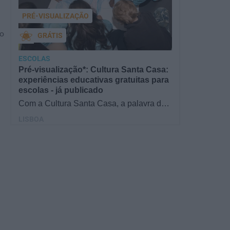
PRÉ-VISUALIZAÇÃO
so
GRÁTIS
ESCOLAS
Pré-visualização*: Cultura Santa Casa:
experiências educativas gratuitas para
escolas - já publicado
Com a Cultura Santa Casa, a palavra de
ordem é aprender de forma diversificada e
LISBOA
criativa, estimulando o…