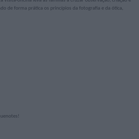
 visita-oficina leva as famílias a cruzar observação, criação e
o de forma prática os princípios da fotografia e da ótica,
quenotes!