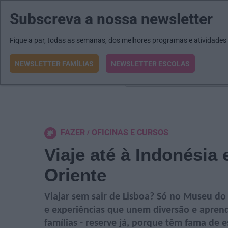
Subscreva a nossa newsletter
MENU
MAIL
JORNAIS
Revista E&O
Passe
arrow_drop_down
Fique a par, todas as semanas, dos melhores programas e atividades
NEWSLETTER FAMÍLIAS
NEWSLETTER ESCOLAS
O que procura?
FAZER
OFICINAS E CURSOS
Viaje até à Indonésia
Oriente
Viajar sem sair de Lisboa? Só no Museu do 
e experiências que unem diversão e aprend
famílias - reserve já, porque têm fama de 