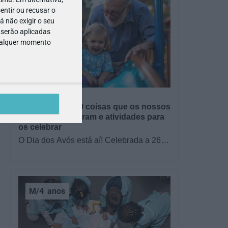
entir ou recusar o
 não exigir o seu
 serão aplicadas
qualquer momento
GRÁTIS
BRINCAR
Dia dos Avós: 10 coisas que os nossos
avós nos ensinaram e atividades para
os celebrar
O Dia dos Avós está aí! Celebrada a 26
de julho, a data homenageia todos os
avós, relembrando a importância…
M/4
anos