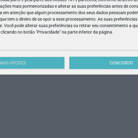
ações mais pormenorizadas e alterar as suas preferências antes de cons
a em atenção que algum processamento dos seus dados pessoais poderá
ue tem o direito de se opor a esse processamento. As suas preferências
e. Você pode alterar suas preferências ou retirar seu consentimento a 
e clicando no botão "Privacidade" na parte inferior da página.
ergia ao som de tambores e sinos e celebra o Bem com toda a
ste? Descubra!
MAIS OPÇÕES
CONCORDO