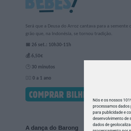
Será que a Deusa do Arroz cantava para a semente d
grão que, na Indonésia, se tornou tradição.
📅 26 set.: 10h30-11h
💰 6,50€
🕑
30 minutos
🙋‍♀️ 0 a 1 ano
Nós e os nossos 10
processamos dados pe
para publicidade e c
desenvolvimento de s
dados de geolocalizaç
A dança do Barong
processamento por no