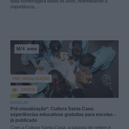
data homenageia todos os avós, relembrando a
importância…
M/4
anos
PRÉ-VISUALIZAÇÃO
GRÁTIS
ESCOLAS
Pré-visualização*: Cultura Santa Casa:
experiências educativas gratuitas para escolas -
já publicado
Com a Cultura Santa Casa, a palavra de ordem é