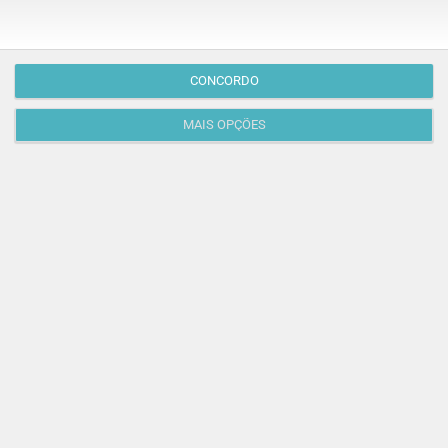
M/4
anos
CONCORDO
MAIS OPÇÕES
ESCOLAS
Visitas de estudo ao Fluviário de Mora: uma sala de
aula... dentro de água!
No Fluviário de Mora, a turma fica de olhos nos olhos
com a natureza! Os alunos descobrem o mundo
aquático…
ÉVORA