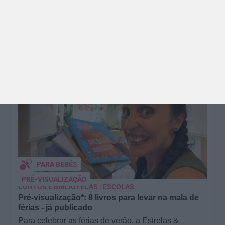
que praia e gelados... este artigo é para si. Há um
eclipse do…
TODO O PAÍS
PARA BEBÉS
PRÉ-VISUALIZAÇÃO
CONTOS E BIBLIOTECAS | ESCOLAS
Pré-visualização*: 8 livros para levar na mala de
férias - já publicado
Para celebrar as férias de verão, a Estrelas &