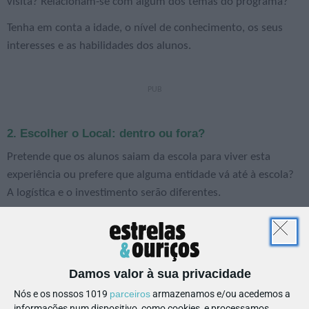
visita? Relacionam-se com algum dos temas do programa?
Tenha em conta a idade, o nível de conhecimento, os seus
interesses e as habilidades dos alunos.
2. Escolher o Local: dentro ou fora?
Pretende que os alunos saiam da escola para viver esta
experiência ou prefere que alguma entidade vá até à escola?
A logística e o investimento serão diferentes.
Do teatro à ciência, passando pela história do património e o
desporto, a Estrelas & Ouriços fez o trabalho de casa e reuniu
Secção Escolas
muitas sugestões. Encontre-as na nossa
e
Damos valor à sua privacidade
descubra tudo!
Nós e os nossos 1019
parceiros
armazenamos e/ou acedemos a
3. Planear a Logística
informações num dispositivo, como cookies, e processamos