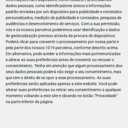
dados pessoais, como identificadores únicos e informações
Confirme todas as informações úteis: transporte, horários e
padrão enviadas por um dispositivo para publicidade e conteúdos
autorizações devem ser tratados com antecedência.
personalizados, medição de publicidade e conteúdos, pesquisa de
audiências e desenvolvimento de serviços.
Com a sua permissão,
Descubra quanto tempo antes tem de fazer a marcação, qual
nós e os nossos parceiros poderemos usar identificação e dados
a capacidade do espaço (n.º de crianças), se há
de geolocalização precisos através da procura de dispositivos.
estacionamento grátis e área dedicada ao
Poderá clicar para consentir o processamento por nossa parte e
lanche/alimentação, assim como as formas de pagamento.
pela parte dos nossos 1019 parceiros, conforme descrito acima.
Em alternativa, pode aceder a informações mais pormenorizadas
4. Envolver os Alunos
e alterar as suas preferências antes de consentir ou recusar o
consentimento.
Tenha em atenção que algum processamento dos
Partilhe informações sobre o que vão ver e como devem
seus dados pessoais poderá não exigir o seu consentimento, mas
comportar-se. Atribua diferentes tarefas para se
que tem o direito de se opor a esse processamento. As suas
responsabilizarem (o que leva canções para o grupo, o que
preferências serão aplicadas apenas a este website. Você pode
alterar suas preferências ou retirar seu consentimento a qualquer
fica no início e no fim da fila, o que conta, etc).
momento voltando a este site e clicando no botão "Privacidade"
na parte inferior da página.
5. Aproveitar ao Máximo
Crie espaço para se divertirem, sem terem de se preocupar
com decorar informações.