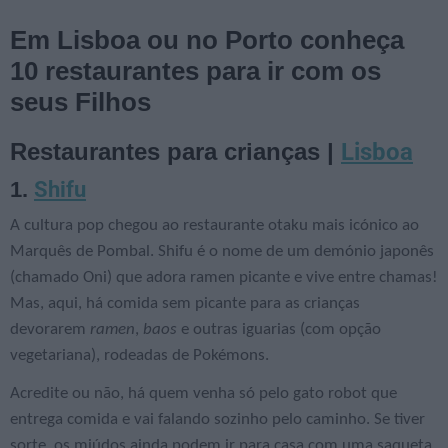
Em Lisboa ou no Porto conheça
10 restaurantes para ir com os
seus Filhos
Lisboa
Restaurantes para crianças |
Shifu
1.
A cultura pop chegou ao restaurante otaku mais icónico ao
Marquês de Pombal. Shifu é o nome de um demónio japonês
(chamado Oni) que adora ramen picante e vive entre chamas!
Mas, aqui, há comida sem picante para as crianças
devorarem
ramen
,
baos
e outras iguarias (com opção
vegetariana), rodeadas de Pokémons.
Acredite ou não, há quem venha só pelo gato robot que
entrega comida e vai falando sozinho pelo caminho. Se tiver
sorte, os miúdos ainda podem ir para casa com uma saqueta