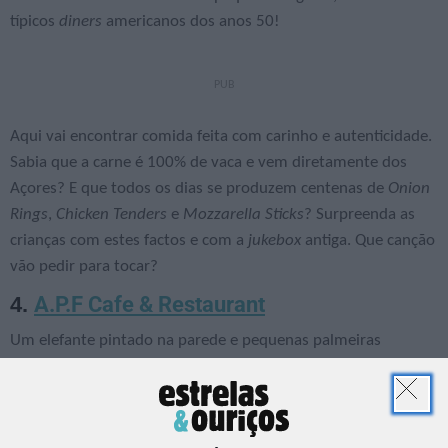
típicos
diners
americanos dos anos 50!
Aqui vai encontrar comida feita com carinho e autenticidade.
Sabia que a carne é 100% de vaca e vem diretamente dos
Açores? E que todos os dias se produzem centenas de
Onion
Rings
,
Chicken Tenders
e
Mozzarella Sticks
? Surpreenda as
crianças com estes factos e com a
jukebox
antiga. Que canção
vão pedir para tocar?
A.P.F Cafe & Restaurant
4.
Um elefante pintado na parede e pequenas palmeiras
aguardam a chegada de toda a família no A.P.F., na zona da
Lapa. Nos dias de melhor tempo há que aproveitar a
esplanada. Mas o interior também vale uma visita!