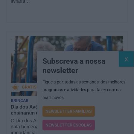
livraria…
Subscreva a nossa
newsletter
Fique a par, todas as semanas, dos melhores
GRÁTIS
programas e atividades para fazer com os
mais novos
BRINCAR
Dia dos Avós: 10 coisas que os nossos avós nos
NEWSLETTER FAMÍLIAS
ensinaram e atividades para os celebrar
O Dia dos Avós está aí! Celebrada a 26 de julho, a
NEWSLETTER ESCOLAS
data homenageia todos os avós, relembrando a
importância…