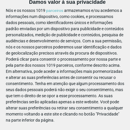
Damos valor à sua privacidade
Enquanto espera pela comida deixe o miúdos saltar no
trampolim, brincar ou subir a parede de escalada. Porque
Nós e os nossos 1019
parceiros
armazenamos e/ou acedemos a
informações num dispositivo, como cookies, e processamos
depois de provarem as pizzas, massas, panquecas, mousse de
dados pessoais, como identificadores únicos e informações
chocolate ou
french toast
, já não vão ter espaço para essas
padrão enviadas por um dispositivo para publicidade e conteúdos
andanças.
personalizados, medição de publicidade e conteúdos, pesquisa de
audiências e desenvolvimento de serviços.
Com a sua permissão,
Pizzaria Com PINTA
5.
nós e os nossos parceiros poderemos usar identificação e dados
de geolocalização precisos através da procura de dispositivos.
Dê um saltinho à Ericeira e perca-se nas pizzas,
Poderá clicar para consentir o processamento por nossa parte e
hambúrgueres, saladas e bifes da Pizzaria Com PINTA. Sim, o
pela parte dos nossos 1019 parceiros, conforme descrito acima.
nome não foi escolhido por acaso. Aqui as crianças podem
Em alternativa, pode aceder a informações mais pormenorizadas
mesmo pintar à mesa, mas sem brincar com a comida!
e alterar as suas preferências antes de consentir ou recusar o
consentimento.
Tenha em atenção que algum processamento dos
O espaço é muito acolhedor e tem quatro zonas distintas. Os
seus dados pessoais poderá não exigir o seu consentimento, mas
funcionários são uma simpatia e os pratos mais
que tem o direito de se opor a esse processamento. As suas
preferências serão aplicadas apenas a este website. Você pode
recomendados por quem aqui passa são as pizzas calzone, o
alterar suas preferências ou retirar seu consentimento a qualquer
tamboril, o
bolo de queijo
e as queijadas cheias de PINTA!
momento voltando a este site e clicando no botão "Privacidade"
na parte inferior da página.
Capricciosa
6.