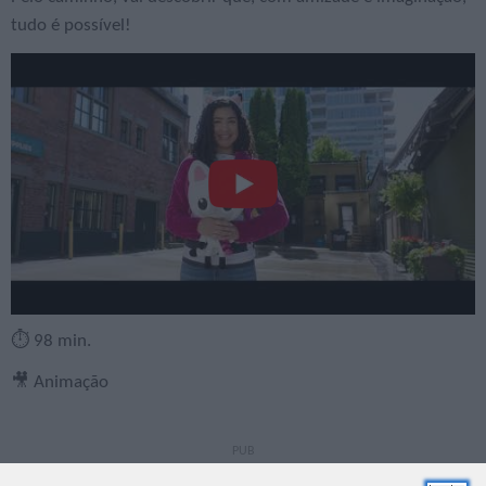
tudo é possível!
⏱️ 98 min.
🎥 Animação