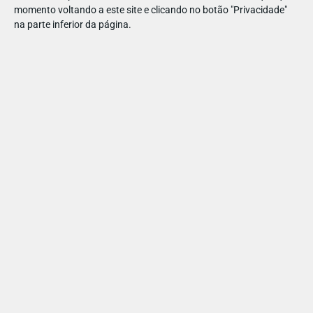
momento voltando a este site e clicando no botão "Privacidade"
Tags
na parte inferior da página.
Filmes em exibição
Filmes maiores de 3 anos
Também lhe pode interessar
M/5
anos