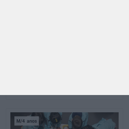
GRÁTIS
BRINCAR
Dia dos Avós: 10 coisas que os nossos avós nos
ensinaram e atividades para os celebrar
O Dia dos Avós está aí! Celebrada a 26 de julho, a
data homenageia todos os avós, relembrando a
importância…
M/4
anos