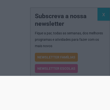
Subscreva a nossa
newsletter
Fique a par, todas as semanas, dos melhores
programas e atividades para fazer com os
mais novos
NEWSLETTER FAMÍLIAS
NEWSLETTER ESCOLAS