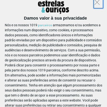
Damos valor à sua privacidade
Nós e os nossos 1019
parceiros
armazenamos e/ou acedemos a
informações num dispositivo, como cookies, e processamos
dados pessoais, como identificadores únicos e informações
padrão enviadas por um dispositivo para publicidade e conteúdos
personalizados, medição de publicidade e conteúdos, pesquisa de
audiências e desenvolvimento de serviços.
Com a sua permissão,
nós e os nossos parceiros poderemos usar identificação e dados
VER
CINEMA
de geolocalização precisos através da procura de dispositivos.
A Casa das Bonecas de Gabby
Poderá clicar para consentir o processamento por nossa parte e
pela parte dos nossos 1019 parceiros, conforme descrito acima.
Em alternativa, pode aceder a informações mais pormenorizadas
e alterar as suas preferências antes de consentir ou recusar o
3
anos
consentimento.
Tenha em atenção que algum processamento dos
seus dados pessoais poderá não exigir o seu consentimento, mas
que tem o direito de se opor a esse processamento. As suas
PARTILHAR ESTE ARTIGO
preferências serão aplicadas apenas a este website. Você pode
alterar suas preferências ou retirar seu consentimento a qualquer