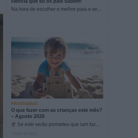
ciência que só os pais sabem!
Na hora de escolher o melhor para o seu
filho, cada instinto conta. E quando chega
a etapa da alimentação a…
PROGRAMAS
O que fazer com as crianças este mês?
– Agosto 2026
🍨 Se este verão prometeu que iam fazer
mais do que praia e gelados... este artigo
TODO O PAÍS
é para si. Há um eclipse do…