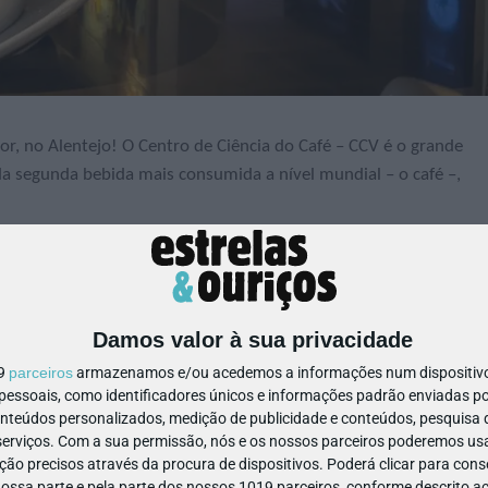
, no Alentejo! O Centro de Ciência do Café – CCV é o grande
 da segunda bebida mais consumida a nível mundial – o café –,
 🌱
Café: da planta à chávena,
🌱
Processos de transformação do
;
Damos valor à sua privacidade
 mais conhecidas do mundo – arábica e robusta.
19
parceiros
armazenamos e/ou acedemos a informações num dispositivo,
ssoais, como identificadores únicos e informações padrão enviadas po
onteúdos personalizados, medição de publicidade e conteúdos, pesquisa 
erviços.
Com a sua permissão, nós e os nossos parceiros poderemos usar
ão precisos através da procura de dispositivos. Poderá clicar para conse
ssa parte e pela parte dos nossos 1019 parceiros, conforme descrito ac