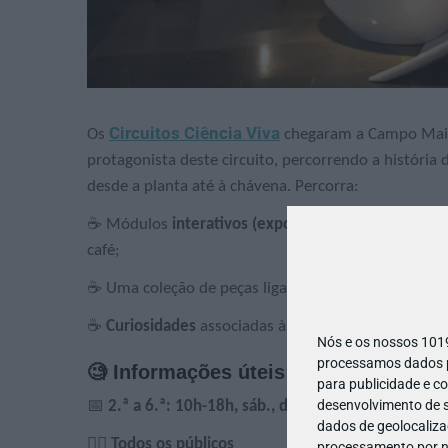
Circuitos Ciência Viva
Os
chegaram a Campo Maior
protagonista deste circuito, percorrendo a história
desde a planta até à chávena. Percorra:
☕ Módulos
interativos (exposições permanentes):
café;
☕ Uma coleção de peças ligadas à
produção de café
☕
Curiosidades
associadas às duas espécies de café
Nós e os nossos 10
processamos dados pe
🧐 Informações úteis:
para publicidade e c
desenvolvimento de s
📅
2.ª a 6.ª: 10h-18h, sáb., dom., fer.: 10h-14h
dados de geolocalizaç
🙋‍♀️
Todos os públicos
processamento por no