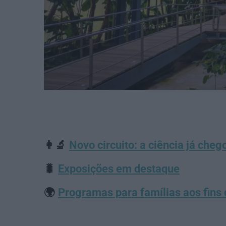
👩‍🔬
Novo circuito: a ciência já che
🐛
Exposições em destaque
🌍
Programas para famílias aos fins