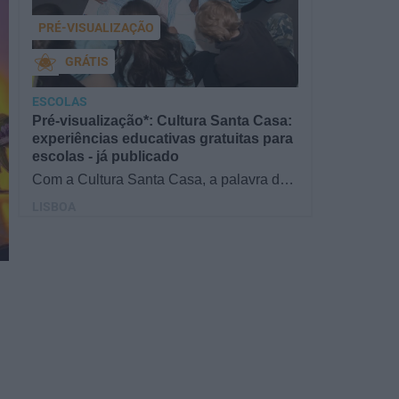
PRÉ-VISUALIZAÇÃO
GRÁTIS
ESCOLAS
Pré-visualização*: Cultura Santa Casa:
experiências educativas gratuitas para
escolas - já publicado
Com a Cultura Santa Casa, a palavra de
ordem é aprender de forma diversificada e
LISBOA
criativa, estimulando o…