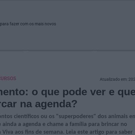
ar
Ver
Fazer
Poupar
Pais
Bebés
Escola
arrow_drop_down
arrow_drop_down
arrow_drop_down
arrow_drop_down
arrow_drop_down
 para fazer com os mais novos
Idade
Localização
Selecione
Selecionar uma o
 CURSOS
Atualizado em: 20
ento: o que pode ver e qu
rcar na agenda?
contos científicos ou os "superpoderes" dos animais e
re ainda a agenda e chame a família para brincar no
Viva aos fins de semana. Leia este artigo para saber