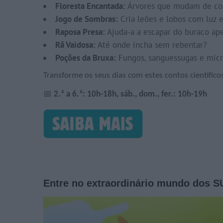
Floresta Encantada:
Árvores que mudam de cor
Jogo de Sombras:
Cria leões e lobos com luz 
Raposa Presa:
Ajuda-a a escapar do buraco ap
Rã Vaidosa:
Até onde incha sem rebentar?
Poções da Bruxa:
Fungos, sanguessugas e micr
Transforme os seus dias com estes contos científico
📅
2.ª a 6.ª: 10h-18h, sáb., dom., fer.: 10h-19h
Entre no extraordinário mundo dos