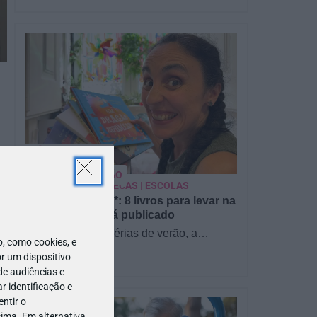
PARA BEBÉS
PRÉ-VISUALIZAÇÃO
CONTOS E BIBLIOTECAS | ESCOLAS
Pré-visualização*: 8 livros para levar na
mala de férias - já publicado
Para celebrar as férias de verão, a
 como cookies, e
Estrelas & Ouriços fez uma parceria com
r um dispositivo
a Sofia Vieira, da livraria…
de audiências e
 identificação e
ntir o
ima. Em alternativa,