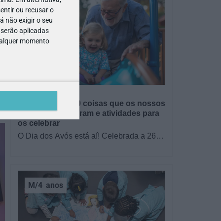
entir ou recusar o
 não exigir o seu
 serão aplicadas
qualquer momento
GRÁTIS
BRINCAR
Dia dos Avós: 10 coisas que os nossos
avós nos ensinaram e atividades para
os celebrar
O Dia dos Avós está aí! Celebrada a 26
de julho, a data homenageia todos os
avós, relembrando a importância…
M/4
anos