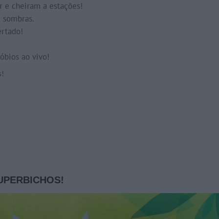
 e cheiram a estações!
e sombras.
ertado!
óbios ao vivo!
s!
 SUPERBICHOS!