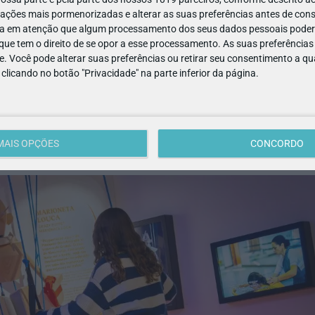
ações mais pormenorizadas e alterar as suas preferências antes de cons
a em atenção que algum processamento dos seus dados pessoais poderá
ue tem o direito de se opor a esse processamento. As suas preferências
e. Você pode alterar suas preferências ou retirar seu consentimento a 
e clicando no botão "Privacidade" na parte inferior da página.
MAIS OPÇÕES
CONCORDO
sta de histórias