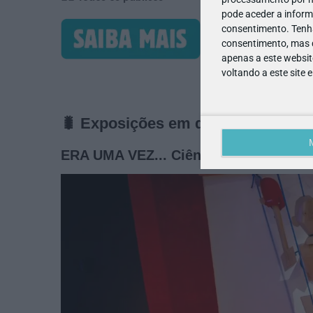
pode aceder a inform
consentimento.
Tenh
consentimento, mas q
apenas a este websit
voltando a este site 
🐛 Exposições em destaque
ERA UMA VEZ... Ciência para quem go