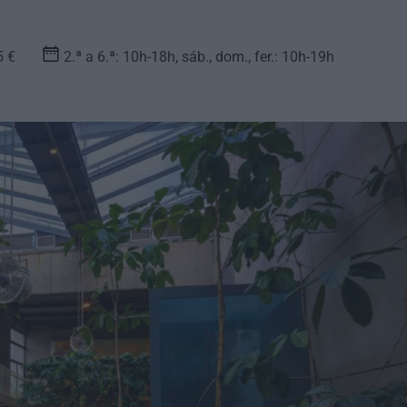
5 €
2.ª a 6.ª: 10h-18h, sáb., dom., fer.: 10h-19h