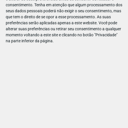
consentimento.
Tenha em atenção que algum processamento dos
seus dados pessoais poderá não exigir o seu consentimento, mas
que tem o direito de se opor a esse processamento. As suas
preferências serão aplicadas apenas a este website. Você pode
alterar suas preferências ou retirar seu consentimento a qualquer
momento voltando a este site e clicando no botão "Privacidade"
na parte inferior da página.
Pode mergulhar na riqueza histórica da exposição
permanente ou fazer visitas temáticas com aventuras pelo
museu!
1. Exposição permanente: viagem de
5000 anos de história
Mistérios da Antiguidade:
Sarcófagos do Egito, um
corno de unicórnio além de testemunhos das antigas
civilizações da Mesopotâmia, Roma e Grécia.