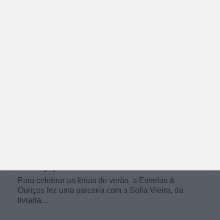
PARA BEBÉS
PRÉ-VISUALIZAÇÃO
CONTOS E BIBLIOTECAS | ESCOLAS
Pré-visualização*: 8 livros para levar na mala de
férias - já publicado
Para celebrar as férias de verão, a Estrelas &
Ouriços fez uma parceria com a Sofia Vieira, da
livraria…