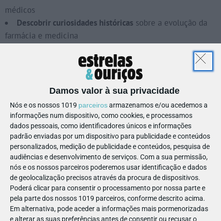
médicos
Descobrir curiosidades históricas
sobre a evolução da
farmácia e medicina
É o cenário ideal para os miúdos
perceberem o valor da
prevenção e adotar comportamentos saudáveis
Damos valor à sua privacidade
Nós e os nossos 1019
parceiros
armazenamos e/ou acedemos a
informações num dispositivo, como cookies, e processamos
dados pessoais, como identificadores únicos e informações
padrão enviadas por um dispositivo para publicidade e conteúdos
🏛️ O que fazer com as crianças no
personalizados, medição de publicidade e conteúdos, pesquisa de
audiências e desenvolvimento de serviços.
Com a sua permissão,
Museu da Farmácia?
nós e os nossos parceiros poderemos usar identificação e dados
de geolocalização precisos através da procura de dispositivos.
Poderá clicar para consentir o processamento por nossa parte e
pela parte dos nossos 1019 parceiros, conforme descrito acima.
Em alternativa, pode aceder a informações mais pormenorizadas
e alterar as suas preferências antes de consentir ou recusar o