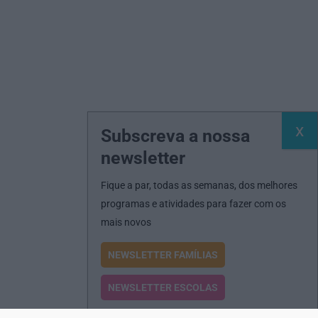
Subscreva a nossa
newsletter
Fique a par, todas as semanas, dos melhores
programas e atividades para fazer com os
mais novos
NEWSLETTER FAMÍLIAS
NEWSLETTER ESCOLAS