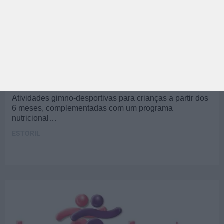
PARA BEBÉS
DESPORTO
CLUBE GERAÇÃO FIT
Atividades gimno-desportivas para crianças a partir dos
6 meses, complementadas com um programa
nutricional…
ESTORIL