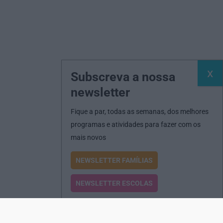
Subscreva a nossa
newsletter
Fique a par, todas as semanas, dos melhores
programas e atividades para fazer com os
mais novos
NEWSLETTER FAMÍLIAS
NEWSLETTER ESCOLAS