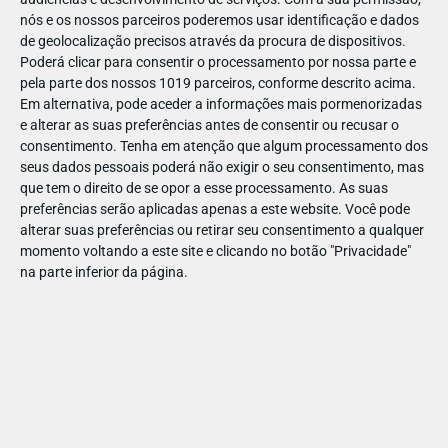
nós e os nossos parceiros poderemos usar identificação e dados
de geolocalização precisos através da procura de dispositivos.
Poderá clicar para consentir o processamento por nossa parte e
pela parte dos nossos 1019 parceiros, conforme descrito acima.
DESPORTO
Em alternativa, pode aceder a informações mais pormenorizadas
BALLETEATRO DO PORTO
e alterar as suas preferências antes de consentir ou recusar o
O Balleteatro tem programadas várias atividades para o
consentimento.
Tenha em atenção que algum processamento dos
ano letivo. Desde as aulas semanais de Ballet, Dança…
seus dados pessoais poderá não exigir o seu consentimento, mas
que tem o direito de se opor a esse processamento. As suas
preferências serão aplicadas apenas a este website. Você pode
alterar suas preferências ou retirar seu consentimento a qualquer
momento voltando a este site e clicando no botão "Privacidade"
na parte inferior da página.