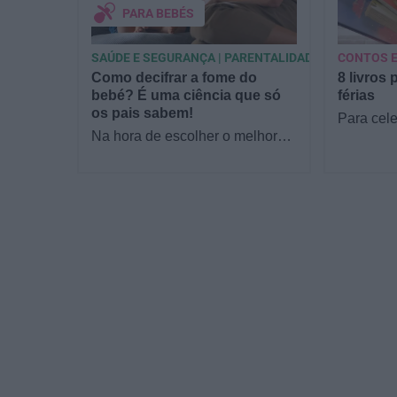
PARA BEBÉS
SAÚDE E SEGURANÇA | PARENTALIDADE
CONTOS E
Como decifrar a fome do
8 livros 
bebé? É uma ciência que só
férias
os pais sabem!
Para cele
Na hora de escolher o melhor
a Estrela
para o seu filho, cada instinto
parceria 
conta. E quando chega a etapa
livraria…
da alimentação a…