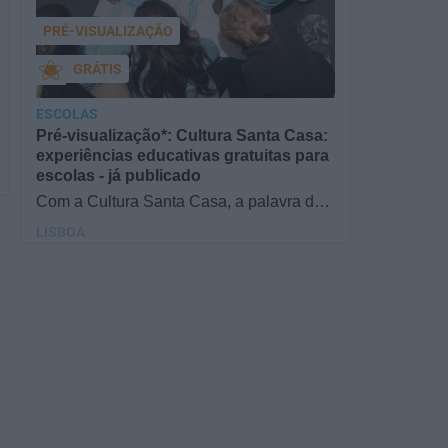
PRÉ-VISUALIZAÇÃO
GRÁTIS
ESCOLAS
Pré-visualização*: Cultura Santa Casa:
experiências educativas gratuitas para
escolas - já publicado
Com a Cultura Santa Casa, a palavra de
ordem é aprender de forma diversificada e
LISBOA
criativa, estimulando o…