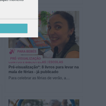
PARA BEBÉS
PRÉ-VISUALIZAÇÃO
CONTOS E BIBLIOTECAS | ESCOLAS
Pré-visualização*: 8 livros para levar na
mala de férias - já publicado
Para celebrar as férias de verão, a
Estrelas & Ouriços fez uma parceria com
a Sofia Vieira, da livraria…