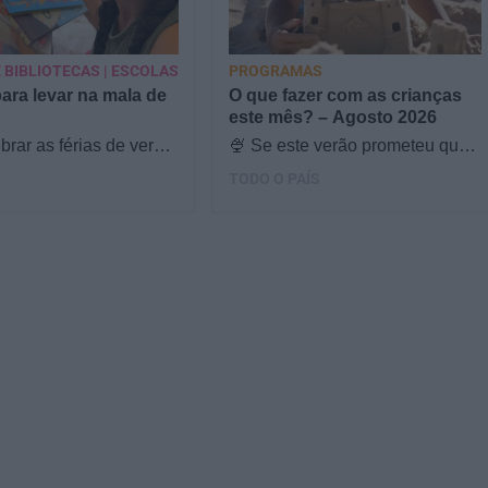
 BIBLIOTECAS | ESCOLAS
PROGRAMAS
para levar na mala de
O que fazer com as crianças
este mês? – Agosto 2026
brar as férias de verão,
🍨 Se este verão prometeu que
s & Ouriços fez uma
iam fazer mais do que praia e
TODO O PAÍS
com a Sofia Vieira, da
gelados... este artigo é para
si. Há um eclipse do…