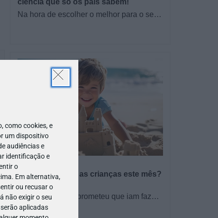
ciência que só os pais sabem!
Na hora de escolher o melhor para o seu
filho, cada instinto conta. E quando chega
a etapa da alimentação a…
 como cookies, e
r um dispositivo
de audiências e
 identificação e
PROGRAMAS
ntir o
O que fazer com as crianças este mês?
ima. Em alternativa,
– Agosto 2026
entir ou recusar o
🍨 Se este verão prometeu que iam fazer
 não exigir o seu
mais do que praia e gelados... este artigo
 serão aplicadas
TODO O PAÍS
é para si. Há um eclipse do…
qualquer momento