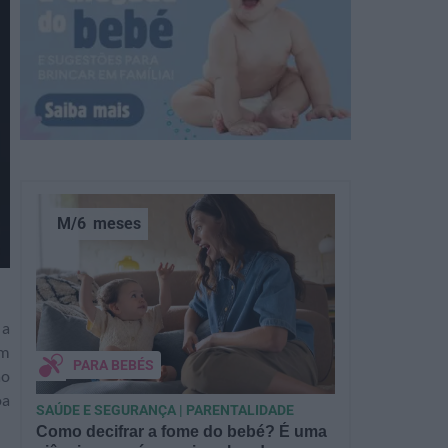
M/6
meses
 a
em
PARA BEBÉS
ão
oa
SAÚDE E SEGURANÇA | PARENTALIDADE
Como decifrar a fome do bebé? É uma