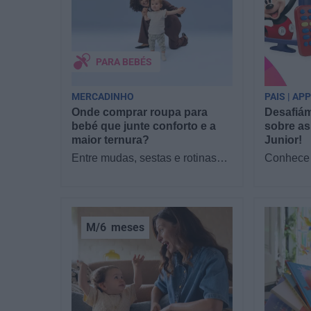
PARA BEBÉS
MERCADINHO
PAIS | AP
Onde comprar roupa para
Desafiám
bebé que junte conforto e a
sobre as
maior ternura?
Junior!
Entre mudas, sestas e rotinas
Conhece 
novas, o que os pais mais
filhos as
procuram com a chegada de um
Junior? 
bebé é simples:…
sofá par
M/6
meses