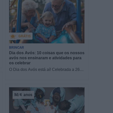
GRÁTIS
BRINCAR
Dia dos Avós: 10 coisas que os nossos
avós nos ensinaram e atividades para
os celebrar
O Dia dos Avós está aí! Celebrada a 26
de julho, a data homenageia todos os
avós, relembrando a importância…
M/4
anos