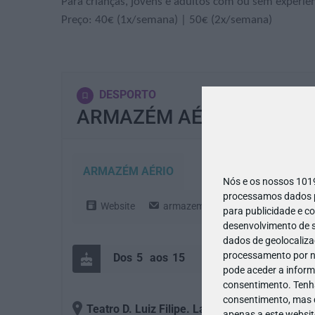
Para crianças, jovens e adultos com ou sem experiên
Preço: 40€ (1x/semana) | 50€ (2x/semana)
DESPORTO
ARMAZÉM AÉRIO
ARMAZÉM AÉRIO
Nós e os nossos 10
processamos dados pe
Website
armazemaerio@gmail.com
2
para publicidade e c
desenvolvimento de s
dados de geolocalizaç
processamento por no
5
15
pode aceder a inform
consentimento.
Tenh
consentimento, mas q
Teatro D. Luiz Filipe. Largo da Luz, 2
, 1600-4
apenas a este websit