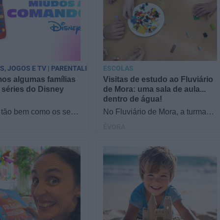
PS, JOGOS E TV | PARENTALIDADE
ESCOLAS
os algumas famílias
Visitas de estudo ao Fluviário
 séries do Disney
de Mora: uma sala de aula...
dentro de água!
tão bem como os seus
No Fluviário de Mora, a turma
 séries do Disney
fica de olhos nos olhos com a
ÉVORA
Reunimos famílias no
natureza! Os alunos descobrem
a responder a…
o mundo aquático…