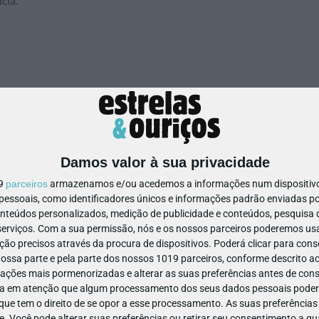
cia.
Damos valor à sua privacidade
19
parceiros
armazenamos e/ou acedemos a informações num dispositivo,
ssoais, como identificadores únicos e informações padrão enviadas po
11 536 034 / 932 904 467
Ver Detalhes
onteúdos personalizados, medição de publicidade e conteúdos, pesquisa 
erviços.
Com a sua permissão, nós e os nossos parceiros poderemos usar
ão precisos através da procura de dispositivos. Poderá clicar para conse
ssa parte e pela parte dos nossos 1019 parceiros, conforme descrito ac
ações mais pormenorizadas e alterar as suas preferências antes de cons
a em atenção que algum processamento dos seus dados pessoais poderá
ue tem o direito de se opor a esse processamento. As suas preferências
98
- Lisboa
e. Você pode alterar suas preferências ou retirar seu consentimento a 