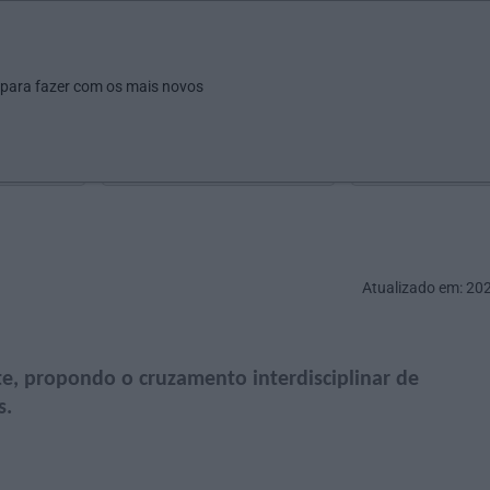
ar
Ver
Fazer
Poupar
Pais
Bebés
Escola
arrow_drop_down
arrow_drop_down
arrow_drop_down
arrow_drop_down
arrow_drop_down
 para fazer com os mais novos
Idade
Localização
Selecione
Selecionar uma o
Atualizado em: 20
e, propondo o cruzamento interdisciplinar de
s.