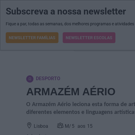
Subscreva a nossa newsletter
MENU
MAIL
JORNAIS
Revista E&O
Passe
arrow_drop_down
Fique a par, todas as semanas, dos melhores programas e atividades
NEWSLETTER FAMÍLIAS
NEWSLETTER ESCOLAS
O que procura?
DESPORTO
ARMAZÉM AÉRIO
O Armazém Aério leciona esta forma de art
diferentes elementos e linguagens artística
Lisboa
5
15