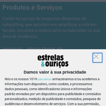
Produtos e Serviços
Confie no serviço de empresas dinâmicas de
babysitting, que apostam em simplificar a vida em
família. Encontre a melhor ama ou babysitter na sua
área de residência.
ANIMAIS
APOIO ESCOLAR
ARTESANATO E PRESENTES
ATLS E CAMPOS DE FERIAS
BABYSITTING
DESPORTO
ESCAPADAS
ESCOLAS
FESTAS
FOTOGRAFIA E VÍDEO
Damos valor à sua privacidade
LIVROS E LIVRARIAS
LOJAS E DECORAÇÃO
Nós e os nossos 1019
parceiros
armazenamos e/ou acedemos a
RESTAURANTES EM FAMÍLIA
informações num dispositivo, como cookies, e processamos
SAÚDE E DESENVOLVIMENTO
dados pessoais, como identificadores únicos e informações
SERVIÇOS DE TRANSPORTE
padrão enviadas por um dispositivo para publicidade e conteúdos
personalizados, medição de publicidade e conteúdos, pesquisa de
audiências e desenvolvimento de serviços.
Com a sua permissão,