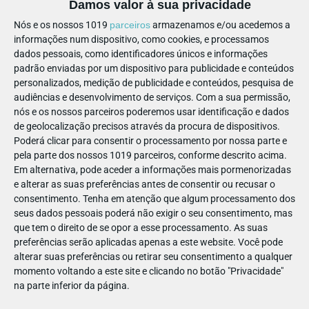
Damos valor à sua privacidade
Nós e os nossos 1019
parceiros
armazenamos e/ou acedemos a
informações num dispositivo, como cookies, e processamos
ANIMAIS
dados pessoais, como identificadores únicos e informações
CANIROA
padrão enviadas por um dispositivo para publicidade e conteúdos
Quer precise de hotel para as férias ou treino para o seu
personalizados, medição de publicidade e conteúdos, pesquisa de
cão, o Caniroa dispõe de serviços de qualidade que…
audiências e desenvolvimento de serviços.
Com a sua permissão,
nós e os nossos parceiros poderemos usar identificação e dados
CARTAXO
de geolocalização precisos através da procura de dispositivos.
Poderá clicar para consentir o processamento por nossa parte e
pela parte dos nossos 1019 parceiros, conforme descrito acima.
Em alternativa, pode aceder a informações mais pormenorizadas
e alterar as suas preferências antes de consentir ou recusar o
consentimento.
Tenha em atenção que algum processamento dos
seus dados pessoais poderá não exigir o seu consentimento, mas
que tem o direito de se opor a esse processamento. As suas
preferências serão aplicadas apenas a este website. Você pode
alterar suas preferências ou retirar seu consentimento a qualquer
momento voltando a este site e clicando no botão "Privacidade"
na parte inferior da página.