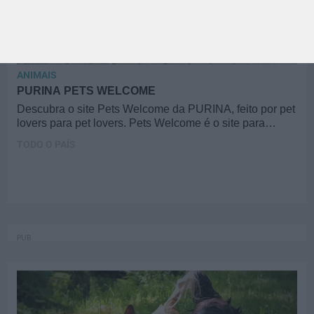
ANIMAIS
PURINA PETS WELCOME
Descubra o site Pets Welcome da PURINA, feito por pet
lovers para pet lovers. Pets Welcome é o site para…
TODO O PAÍS