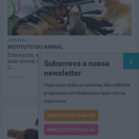
ANIMAIS
INSTITUTO DO ANIMAL
Esta escola, especializada em comportamento e bem-
estar animal, tem na creche o seu mais recente serviço.
Subscreva a nossa
O…
newsletter
LISBOA
Fique a par, todas as semanas, dos melhores
programas e atividades para fazer com os
mais novos
NEWSLETTER FAMÍLIAS
NEWSLETTER ESCOLAS