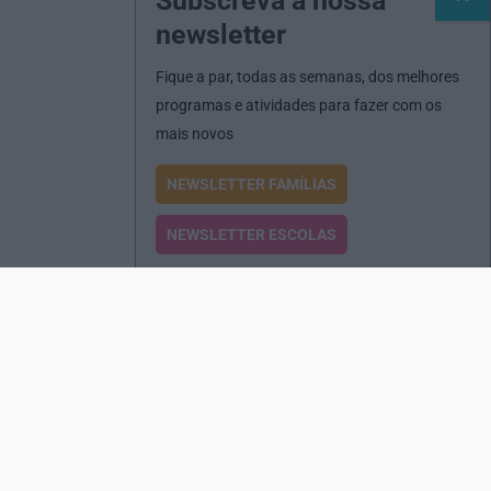
Subscreva a nossa
newsletter
Fique a par, todas as semanas, dos melhores
programas e atividades para fazer com os
mais novos
NEWSLETTER FAMÍLIAS
NEWSLETTER ESCOLAS
Passatempos
Produtos e Serviços