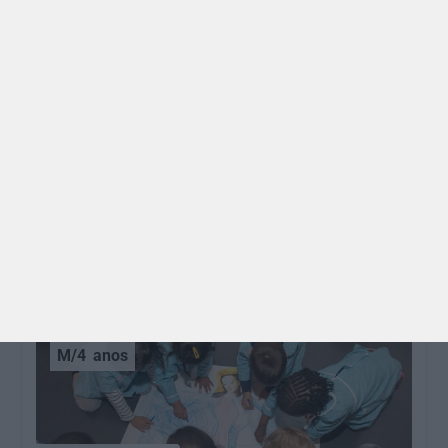
GRÁTIS
BRINCAR
Dia dos Avós: 10 coisas que os nossos avós nos
ensinaram e atividades para os celebrar
O Dia dos Avós está aí! Celebrada a 26 de julho, a
data homenageia todos os avós, relembrando a
importância…
M/4
anos