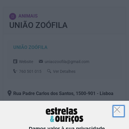
ANIMAIS
UNIÃO ZOÓFILA
UNIÃO ZOÓFILA
Website
uniaozoofila@gmail.com
760 501 015
Ver Detalhes
Rua Padre Carlos dos Santos
, 1500-901
- Lisboa
RESTAURAÇÃO
ACESSIBILIDADE
MULTIBANCO
Damos valor à sua privacidade