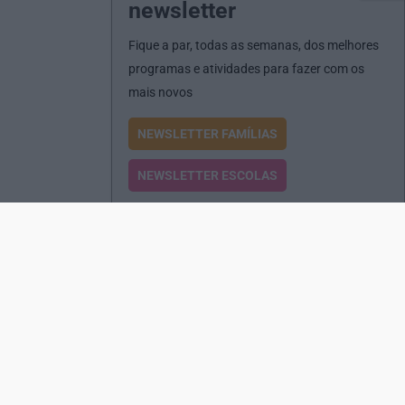
newsletter
Fique a par, todas as semanas, dos melhores
programas e atividades para fazer com os
mais novos
NEWSLETTER FAMÍLIAS
NEWSLETTER ESCOLAS
Passatempos
Produtos e Serviços