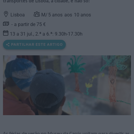
transportes de Lisboa, a cidade, e não só!
Lisboa
5
anos
10
anos
a partir de 75 €
13 a 31 jul., 2.ª a 6.ª: 9.30h-17.30h
PARTILHAR ESTE ARTIGO
As férias de verão no Museu da Carris voltam para divertir as