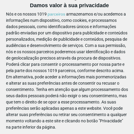
Damos valor à sua privacidade
Nós e os nossos 1019
parceiros
armazenamos e/ou acedemos a
informações num dispositivo, como cookies, e processamos
📅 Semana 2: 20 a 24 jul.: 9h30-17h30
dados pessoais, como identificadores únicos e informações
padrão enviadas por um dispositivo para publicidade e conteúdos
personalizados, medição de publicidade e conteúdos, pesquisa de
audiências e desenvolvimento de serviços.
Com a sua permissão,
nós e os nossos parceiros poderemos usar identificação e dados
de geolocalização precisos através da procura de dispositivos.
Poderá clicar para consentir o processamento por nossa parte e
pela parte dos nossos 1019 parceiros, conforme descrito acima.
Em alternativa, pode aceder a informações mais pormenorizadas
e alterar as suas preferências antes de consentir ou recusar o
consentimento.
Tenha em atenção que algum processamento dos
seus dados pessoais poderá não exigir o seu consentimento, mas
que tem o direito de se opor a esse processamento. As suas
preferências serão aplicadas apenas a este website. Você pode
alterar suas preferências ou retirar seu consentimento a qualquer
momento voltando a este site e clicando no botão "Privacidade"
na parte inferior da página.