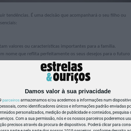
uir tendências. É uma decisão que acompanhará o seu filho ou
senciais:
 valores ou características importantes para a família.
um nome que reflita perfeitamente os seus desejos para o futuro
o pai do bebé e familiares que façam o mesmo. A sonoridade é
Damos valor à sua privacidade
os apelidos.
19
parceiros
armazenamos e/ou acedemos a informações num dispositivo,
ssoais, como identificadores únicos e informações padrão enviadas po
onteúdos personalizados, medição de publicidade e conteúdos, pesquisa 
que outras pessoas ou a própria criança tiver de as dizer ou
erviços.
Com a sua permissão, nós e os nossos parceiros poderemos usar
idos (não escolha demasiados).
ão precisos através da procura de dispositivos. Poderá clicar para conse
ssa parte e pela parte dos nossos 1019 parceiros, conforme descrito ac