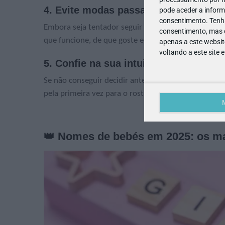
4. Evite modas passageiras
pode aceder a inform
consentimento.
Tenh
Embora seja tentador seguir tendências, lembre-se 
consentimento, mas q
que funcione, de que goste e que seja especial.
apenas a este websit
voltando a este site 
5. Confie na sua intuição
Se não conseguir decidir antes do nascimento, espe
pela primeira vez para o rosto do recém-nascido.
👑 Nomes de bebés em 2025: os ma