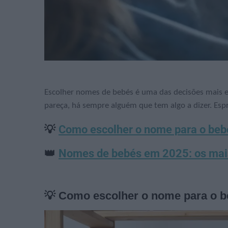
Escolher nomes de bebés é uma das decisões mais espe
pareça, há sempre alguém que tem algo a dizer. Espre
💡
Como escolher o nome para o beb
👑
Nomes de bebés em 2025: os mai
💡 Como escolher o nome para o 