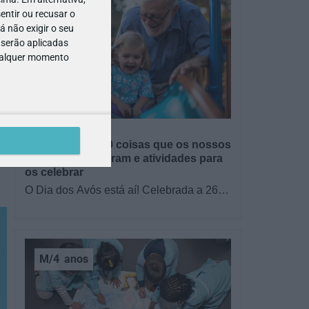
entir ou recusar o
 não exigir o seu
o
 serão aplicadas
qualquer momento
GRÁTIS
BRINCAR
Dia dos Avós: 10 coisas que os nossos
avós nos ensinaram e atividades para
os celebrar
O Dia dos Avós está aí! Celebrada a 26
de julho, a data homenageia todos os
avós, relembrando a importância…
M/4
anos