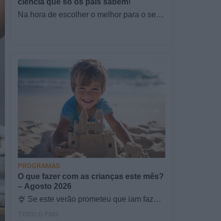
ciência que só os pais sabem!
Na hora de escolher o melhor para o seu
filho, cada instinto conta. E quando chega
a etapa da alimentação a…
PROGRAMAS
O que fazer com as crianças este mês?
– Agosto 2026
🍨 Se este verão prometeu que iam fazer
mais do que praia e gelados... este artigo
TODO O PAÍS
é para si. Há um eclipse do…