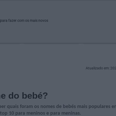
ar
Ver
Fazer
Poupar
Pais
Bebés
Escola
arrow_drop_down
arrow_drop_down
arrow_drop_down
arrow_drop_down
arrow_drop_down
 para fazer com os mais novos
Idade
Localização
Selecione
Selecionar uma o
Atualizado em: 20
e do bebé?
aber quais foram os nomes de bebés mais populares 
e top 10 para meninos e para meninas.