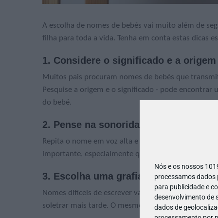
A escolha de nomes de bebés vai muito além de seg
filha para toda a vida. Tenha em conta estas dicas es
1. Considere o significado e a origem
Muitos pais procuram nomes de bebés que transmitam
Pesquise a origem e o significado - pode encontrar 
do bebé.
2. Pense na sonoridade
Repita o nome em voz alta e veja como soa. Peça a
importante, especialmente quando combinada com 
Nós e os nossos 10
3. Escolha uma grafia simples
processamos dados pe
para publicidade e c
Nomes difíceis de escrever vão ter impacto cada vez 
desenvolvimento de s
soletrar mais tarde. O mesmo é válido para os apel
dados de geolocalizaç
processamento por no