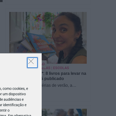
PARA BEBÉS
PRÉ-VISUALIZAÇÃO
CONTOS E BIBLIOTECAS | ESCOLAS
Pré-visualização*: 8 livros para levar na
mala de férias - já publicado
Para celebrar as férias de verão, a
 como cookies, e
Estrelas & Ouriços fez uma parceria com
r um dispositivo
a Sofia Vieira, da livraria…
de audiências e
 identificação e
ntir o
ima. Em alternativa,