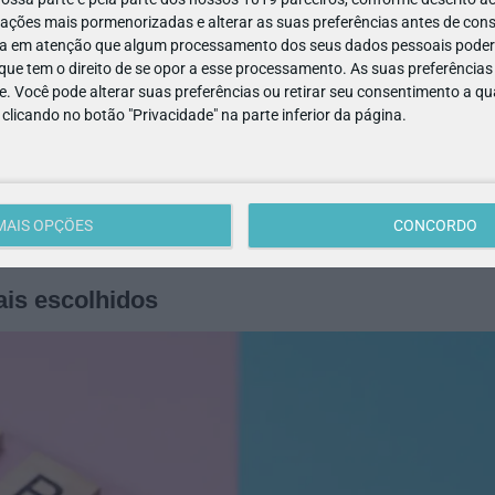
ações mais pormenorizadas e alterar as suas preferências antes de cons
a em atenção que algum processamento dos seus dados pessoais poderá
que o nome vai acompanhar o seu filho para sempre. Escolha alg
ue tem o direito de se opor a esse processamento. As suas preferências
e. Você pode alterar suas preferências ou retirar seu consentimento a 
e clicando no botão "Privacidade" na parte inferior da página.
re até conhecer o bebé. Muitos pais sentem um "click" ao olhar
MAIS OPÇÕES
CONCORDO
is escolhidos