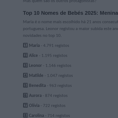
Mas quem são os outros protagonistas?
Top 10 Nomes de Bebés 2025: Menin
Maria é o nome mais escolhido há 21 anos consecutiv
portuguesa. Leonor registou a maior subida este ano,
novidades no top 10.
1️
⃣ Maria
- 4.791 registos
2️
⃣ Alice
- 1.195 registos
3️
⃣ Leonor
- 1.146 registos
4️
⃣ Matilde
- 1.047 registos
5️
⃣ Benedita
- 963 registos
6️
⃣ Aurora
- 874 registos
7️
⃣ Olívia
- 722 registos
8️
⃣ Carolina
- 714 registos