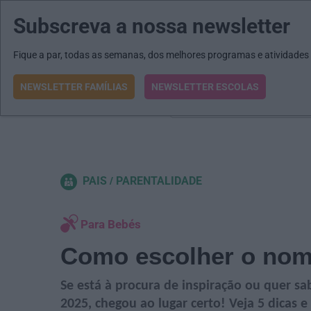
Subscreva a nossa newsletter
MENU
MAIL
JORNAIS
Revista E&O
Passe
arrow_drop_down
Fique a par, todas as semanas, dos melhores programas e atividades
NEWSLETTER FAMÍLIAS
NEWSLETTER ESCOLAS
O que procura?
PAIS
PARENTALIDADE
Para Bebés
Como escolher o nom
Se está à procura de inspiração ou quer s
2025, chegou ao lugar certo! Veja 5 dicas 