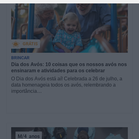
GRÁTIS
BRINCAR
Dia dos Avós: 10 coisas que os nossos avós nos
ensinaram e atividades para os celebrar
O Dia dos Avós está aí! Celebrada a 26 de julho, a
data homenageia todos os avós, relembrando a
importância…
M/4
anos