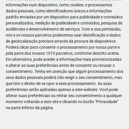
informações num dispositivo, como cookies, e processamos
intemporal e promete deixar toda a família colada ao grande
dados pessoais, como identificadores únicos e informações
ecrã.
padrão enviadas por um dispositivo para publicidade e conteúdos
personalizados, medição de publicidade e conteúdos, pesquisa de
3. Realização com selo de ouro (e de
audiências e desenvolvimento de serviços.
Com a sua permissão,
Óscar!)
nós e os nossos parceiros poderemos usar identificação e dados
de geolocalização precisos através da procura de dispositivos.
A liderar as operações na cadeira de realizador está
Andrew
Poderá clicar para consentir o processamento por nossa parte e
pela parte dos nossos 1019 parceiros, conforme descrito acima.
Stanton
, um mestre da Pixar vencedor do Óscar®
Em alternativa, pode aceder a informações mais pormenorizadas
(responsável por clássicos como
À Procura de Nemo
e
WALL-
e alterar as suas preferências antes de consentir ou recusar o
E
), desta vez co-realizado por Kenna Harris e produzido por
consentimento.
Tenha em atenção que algum processamento dos
Lindsey Collins. Esta narrativa promete ser inteligente,
seus dados pessoais poderá não exigir o seu consentimento, mas
visualmente deslumbrante e com o ritmo perfeito.
que tem o direito de se opor a esse processamento. As suas
preferências serão aplicadas apenas a este website. Você pode
alterar suas preferências ou retirar seu consentimento a qualquer
4. A banda sonora perfeita
momento voltando a este site e clicando no botão "Privacidade"
na parte inferior da página.
O que seria de um filme desta saga sem a música que nos faz
chorar e sorrir ao mesmo tempo? O lendário
Randy
Newman
, também vencedor do Óscar®, regressa para