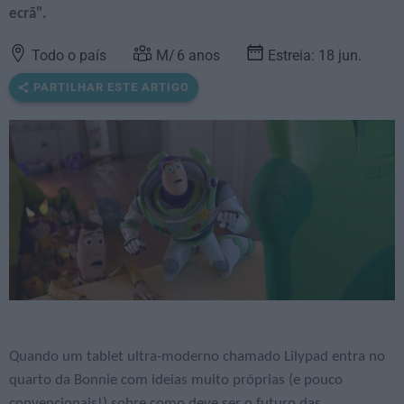
ecrã".
Todo o país
6
anos
Estreia: 18 jun.
PARTILHAR ESTE ARTIGO
Quando um tablet ultra-moderno chamado Lilypad entra no
quarto da Bonnie com ideias muito próprias (e pouco
convencionais!) sobre como deve ser o futuro das