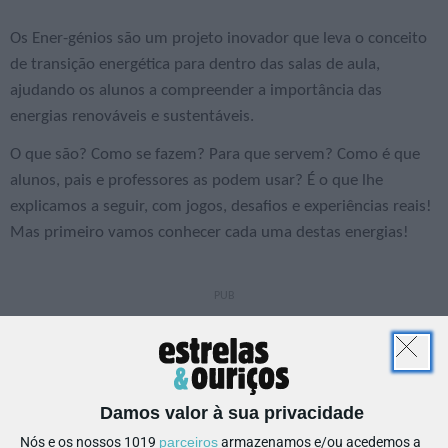
Os Ener-génios são um projeto inovador que leva o conceito
de transição energética para dentro das salas de aula,
ajudando os alunos a compreender a importância das
energias renováveis e sustentáveis.
O que são? Como se fazem? Para que servem? Como é que
alunos, pais e professores as podem usar? É o que lhe
explicamos a seguir, com jogos, desafios e experiências reais!
Mas primeiro vamos conhecer cada uma destas energias!
Damos valor à sua privacidade
Nós e os nossos 1019
parceiros
armazenamos e/ou acedemos a