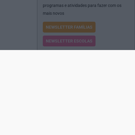
programas e atividades para fazer com os
mais novos
NEWSLETTER FAMÍLIAS
NEWSLETTER ESCOLAS
Passatempos
Produtos e Serviços