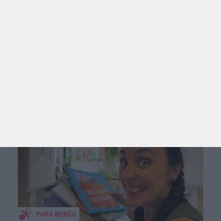
PROGRAMAS
O que fazer com as crianças este mês? – Agosto
2026
🍨 Se este verão prometeu que iam fazer mais do
que praia e gelados... este artigo é para si. Há um
eclipse do…
TODO O PAÍS
PARA BEBÉS