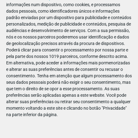
informações num dispositivo, como cookies, e processamos
dados pessoais, como identificadores únicos e informações
🌱 O Oli-fante apresenta... o
padrão enviadas por um dispositivo para publicidade e conteúdos
personalizados, medição de publicidade e conteúdos, pesquisa de
biocombustível
audiências e desenvolvimento de serviços.
Com a sua permissão,
nós e os nossos parceiros poderemos usar identificação e dados
de geolocalização precisos através da procura de dispositivos.
Reprodutor
Media error: Format(s) not supported or source(s) not
Poderá clicar para consentir o processamento por nossa parte e
de
found
pela parte dos nossos 1019 parceiros, conforme descrito acima.
vídeo
Descarregar ficheiro:
Em alternativa, pode aceder a informações mais pormenorizadas
https://energenios.pt/backend/uploads/Energenios_Bloc
e alterar as suas preferências antes de consentir ou recusar o
consentimento.
Tenha em atenção que algum processamento dos
_=1
seus dados pessoais poderá não exigir o seu consentimento, mas
que tem o direito de se opor a esse processamento. As suas
preferências serão aplicadas apenas a este website. Você pode
alterar suas preferências ou retirar seu consentimento a qualquer
momento voltando a este site e clicando no botão "Privacidade"
na parte inferior da página.
Oli-Fante é — imagine-se — um
elefante cientista com queda
para aproveitar
. Aproveita restos de floresta, restos de café e
restos de óleos alimentares usados. Aliás, aproveita tanto