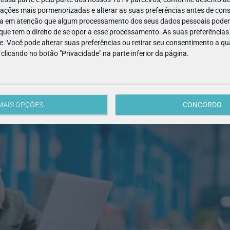
ações mais pormenorizadas e alterar as suas preferências antes de cons
a em atenção que algum processamento dos seus dados pessoais poderá
ue tem o direito de se opor a esse processamento. As suas preferências
e. Você pode alterar suas preferências ou retirar seu consentimento a 
e clicando no botão "Privacidade" na parte inferior da página.
MAIS OPÇÕES
CONCORDO