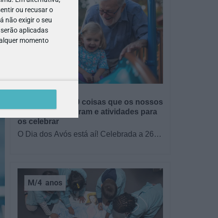
entir ou recusar o
 não exigir o seu
 serão aplicadas
qualquer momento
GRÁTIS
BRINCAR
Dia dos Avós: 10 coisas que os nossos
avós nos ensinaram e atividades para
os celebrar
O Dia dos Avós está aí! Celebrada a 26
de julho, a data homenageia todos os
avós, relembrando a importância…
M/4
anos