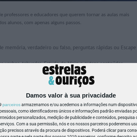
a de professores e educadores que querem tornar as aulas mais
 dos alunos, com apenas alguns passos.
de memória, verdadeiro ou falso, perguntas rápidas ou Escape
ra verbos, tabuadas, Estudo do Meio e outros conteúdos.
r, resumir, organizar ideias, verificar factos e criar materiais
verificar factos com o Perplexity, criar um jogo em código
utras plataformas.
Damos valor à sua privacidade
rsões grátis, mas com limites ou períodos de teste.
19
parceiros
armazenamos e/ou acedemos a informações num dispositivo,
 é adaptar à turma e ao objetivo da aula.
ssoais, como identificadores únicos e informações padrão enviadas po
onteúdos personalizados, medição de publicidade e conteúdos, pesquisa 
erviços.
Com a sua permissão, nós e os nossos parceiros poderemos usar
ão precisos através da procura de dispositivos. Poderá clicar para conse
ssa parte e pela parte dos nossos 1019 parceiros, conforme descrito ac