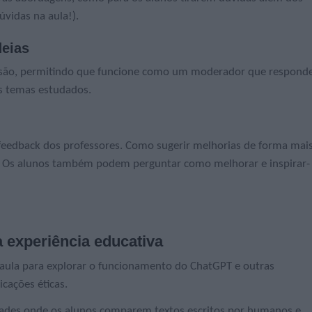
úvidas na aula!).
deias
são, permitindo que funcione como um moderador que respond
os temas estudados.
feedback dos professores. Como sugerir melhorias de forma mai
? Os alunos também podem perguntar como melhorar e inspirar-
a experiência educativa
ula para explorar o funcionamento do ChatGPT e outras
icações éticas.
ades onde os alunos comparem textos escritos por humanos e