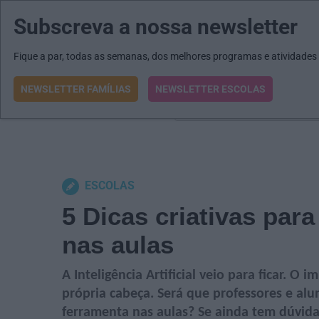
Subscreva a nossa newsletter
MENU
MAIL
JORNAIS
Revista E&O
Passe
arrow_drop_down
Fique a par, todas as semanas, dos melhores programas e atividades
NEWSLETTER FAMÍLIAS
NEWSLETTER ESCOLAS
O que procura?
ESCOLAS
5 Dicas criativas para 
nas aulas
A Inteligência Artificial veio para ficar. O
própria cabeça. Será que professores e al
ferramenta nas aulas? Se ainda tem dúvidas