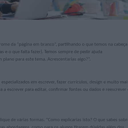
ndrome da “página em branco”, partilhando o que temos na cabeça
 e o que falta fazer). Temos sempre de pedir ajuda
 plano para este tema. Acrescentarias algo?”.
especializados em escrever, fazer currículos, design e muito mai
a a escrever para editar, confirmar fontes ou dados e reescrever
que de várias formas. “Como explicarias isto? O que sabes sobr
novas abordagens, como para os alunos tirarem dúvidas além dos