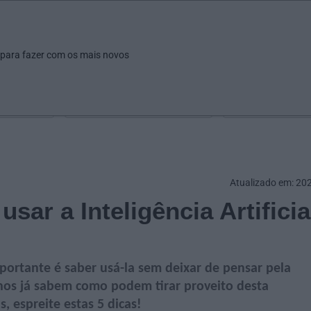
ar
Ver
Fazer
Poupar
Pais
Bebés
Escola
arrow_drop_down
arrow_drop_down
arrow_drop_down
arrow_drop_down
arrow_drop_down
 para fazer com os mais novos
Idade
Localização
Selecione
Selecionar uma o
Atualizado em: 20
usar a Inteligência Artificia
 importante é saber usá-la sem deixar de pensar pela
unos já sabem como podem tirar proveito desta
, espreite estas 5 dicas!