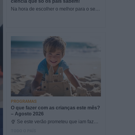
ciência que só os pais sabem!
Na hora de escolher o melhor para o seu
filho, cada instinto conta. E quando chega
a etapa da alimentação a…
PROGRAMAS
O que fazer com as crianças este mês?
– Agosto 2026
🍨 Se este verão prometeu que iam fazer
mais do que praia e gelados... este artigo
TODO O PAÍS
é para si. Há um eclipse do…