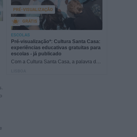
PRÉ-VISUALIZAÇÃO
GRÁTIS
ESCOLAS
Pré-visualização*: Cultura Santa Casa:
experiências educativas gratuitas para
escolas - já publicado
Com a Cultura Santa Casa, a palavra de
ordem é aprender de forma diversificada e
LISBOA
criativa, estimulando o…
s.
 o
e