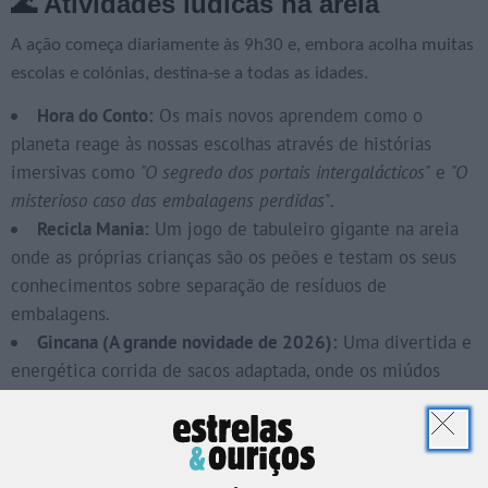
🌊 Atividades lúdicas na areia
A ação começa diariamente às 9h30 e, embora acolha muitas
escolas e colónias, destina-se a todas as idades.
Hora do Conto:
Os mais novos aprendem como o
planeta reage às nossas escolhas através de histórias
imersivas como
"O segredo dos portais intergalácticos"
e
"O
misterioso caso das embalagens perdidas"
.
Recicla Mania:
Um jogo de tabuleiro gigante na areia
onde as próprias crianças são os peões e testam os seus
conhecimentos sobre separação de resíduos de
embalagens.
Gincana (A grande novidade de 2026):
Uma divertida e
energética corrida de sacos adaptada, onde os miúdos
competem para ver quem recolhe e coloca as embalagens
no ecoponto correto de forma mais rápida.
📅 Calendário Oficial: Encontre a