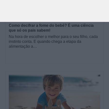
PARA BEBÉS
SAÚDE E SEGURANÇA | PARENTALIDADE
Como decifrar a fome do bebé? É uma ciência
que só os pais sabem!
Na hora de escolher o melhor para o seu filho, cada
instinto conta. E quando chega a etapa da
alimentação a…