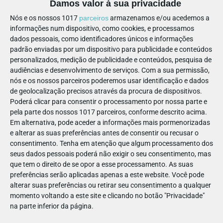
Damos valor à sua privacidade
paragem mais próxima
Nós e os nossos 1017
parceiros
armazenamos e/ou acedemos a
informações num dispositivo, como cookies, e processamos
A iniciativa é 100% gratuita para escolas, famílias e colónias
dados pessoais, como identificadores únicos e informações
de férias, decorrendo de segunda a sexta-feira até ao dia 31
padrão enviadas por um dispositivo para publicidade e conteúdos
de julho. Descubra onde encontrar a Academia em 30 locais
personalizados, medição de publicidade e conteúdos, pesquisa de
de norte a sul do país e ilhas:
audiências e desenvolvimento de serviços.
Com a sua permissão,
nós e os nossos parceiros poderemos usar identificação e dados
Junho
de geolocalização precisos através da procura de dispositivos.
Poderá clicar para consentir o processamento por nossa parte e
22/jun:
Praia da Torre (Oeiras)
pela parte dos nossos 1017 parceiros, conforme descrito acima.
23/jun:
Praia de Santo Amaro (Oeiras)
Em alternativa, pode aceder a informações mais pormenorizadas
24/jun:
Praia de Carcavelos (Cascais)
e alterar as suas preferências antes de consentir ou recusar o
25/jun:
Praia da Saúde (Almada)
consentimento.
Tenha em atenção que algum processamento dos
seus dados pessoais poderá não exigir o seu consentimento, mas
26/jun:
Praia da Mata (Almada)
que tem o direito de se opor a esse processamento. As suas
29/jun:
Praia de São João (Almada)
preferências serão aplicadas apenas a este website. Você pode
30/jun:
Praia da Riviera (Almada)
alterar suas preferências ou retirar seu consentimento a qualquer
momento voltando a este site e clicando no botão "Privacidade"
Julho
na parte inferior da página.
01/jul:
Praia do Castelo (Almada)