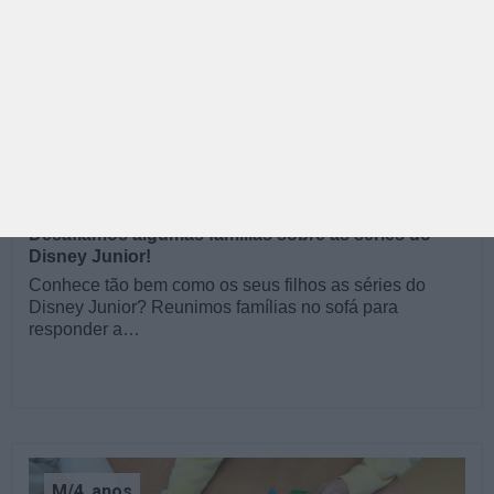
PAIS | APPS, JOGOS E TV | PARENTALIDADE
Desafiámos algumas famílias sobre as séries do
Disney Junior!
Conhece tão bem como os seus filhos as séries do
Disney Junior? Reunimos famílias no sofá para
responder a…
M/4
anos