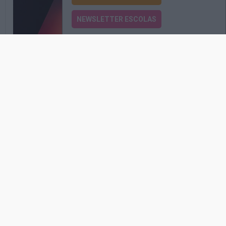
NEWSLETTER ESCOLAS
ESCOLAS
Quer ver o impossível? Entre no Museu das Ilusões!
Há um museu em Lisboa para crianças - no número 62,
da Rua Ivens - onde cada sala transforma perceções,…
LISBOA