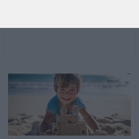
CONTOS E BIBLIOTECAS | ESCOLAS
8 livros para levar na mala de férias
Para celebrar as férias de verão, a Estrelas & Ouriços
fez uma parceria com a Sofia Vieira, da livraria…