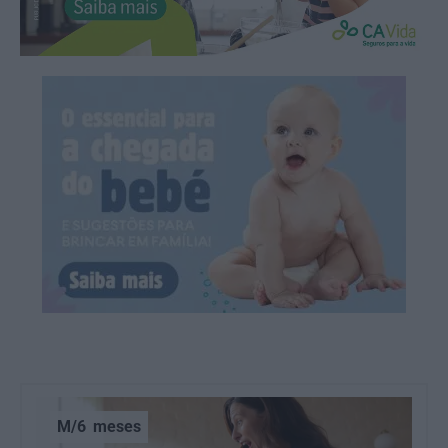
M/6
meses