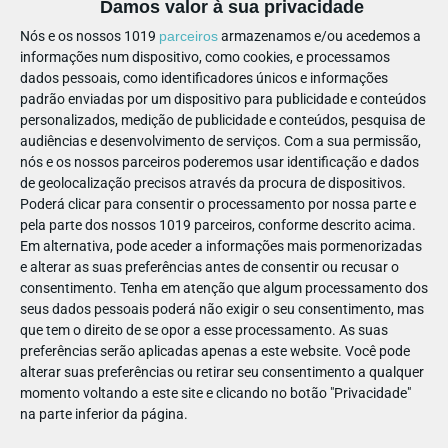
Damos valor à sua privacidade
Nós e os nossos 1019
parceiros
armazenamos e/ou acedemos a
informações num dispositivo, como cookies, e processamos
dados pessoais, como identificadores únicos e informações
padrão enviadas por um dispositivo para publicidade e conteúdos
A Biblioteca da Santa Casa da Misericórdia de Lisboa abre as
personalizados, medição de publicidade e conteúdos, pesquisa de
portas às escolas do ensino básico
com interesse em ouvir
audiências e desenvolvimento de serviços.
Com a sua permissão,
nós e os nossos parceiros poderemos usar identificação e dados
esta história, encenada por Idalina Veríssimo, autora do livro
de geolocalização precisos através da procura de dispositivos.
e técnica bibliotecária da instituição.
Poderá clicar para consentir o processamento por nossa parte e
pela parte dos nossos 1019 parceiros, conforme descrito acima.
biblioteca@scml.pt
Informações e agendamento:
Em alternativa, pode aceder a informações mais pormenorizadas
e alterar as suas preferências antes de consentir ou recusar o
Obs.:
Pode comprar este e outros livros com histórias
consentimento.
Tenha em atenção que algum processamento dos
https://lojadacultura.scml.pt
extraordinárias em
seus dados pessoais poderá não exigir o seu consentimento, mas
que tem o direito de se opor a esse processamento. As suas
preferências serão aplicadas apenas a este website. Você pode
alterar suas preferências ou retirar seu consentimento a qualquer
🧸 Visitas de estudo para o pré-
momento voltando a este site e clicando no botão "Privacidade"
escolar
na parte inferior da página.