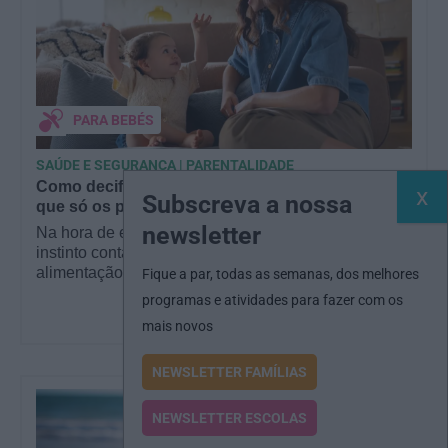
PARA BEBÉS
SAÚDE E SEGURANÇA | PARENTALIDADE
Como decifrar a fome do bebé? É uma ciência
Subscreva a nossa
que só os pais sabem!
newsletter
Na hora de escolher o melhor para o seu filho, cada
instinto conta. E quando chega a etapa da
alimentação a…
Fique a par, todas as semanas, dos melhores
programas e atividades para fazer com os
mais novos
NEWSLETTER FAMÍLIAS
NEWSLETTER ESCOLAS