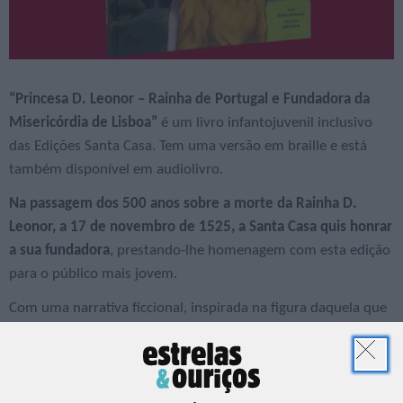
“Princesa D. Leonor – Rainha de Portugal e Fundadora da
Misericórdia de Lisboa”
é um livro infantojuvenil inclusivo
das Edições Santa Casa. Tem uma versão em braille e está
também disponível em audiolivro.
Na passagem dos 500 anos sobre a morte da Rainha D.
Leonor, a 17 de novembro de 1525, a Santa Casa quis honrar
a sua fundadora
, prestando-lhe homenagem com esta edição
para o público mais jovem.
Com uma narrativa ficcional, inspirada na figura daquela que
foi uma das mais ilustres rainhas de Portugal, a história
constrói-se entre a fantasia e a realidade, merecendo
particular destaque a criação da primeira misericórdia do
país.