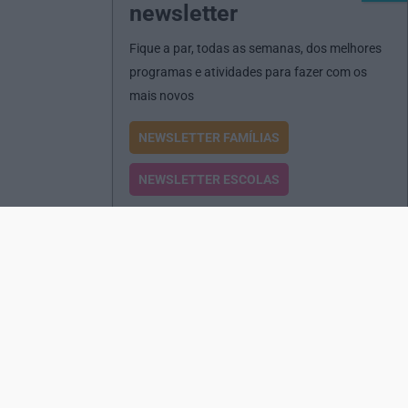
newsletter
Fique a par, todas as semanas, dos melhores
programas e atividades para fazer com os
mais novos
NEWSLETTER FAMÍLIAS
NEWSLETTER ESCOLAS
Passatempos
Produtos e Serviços