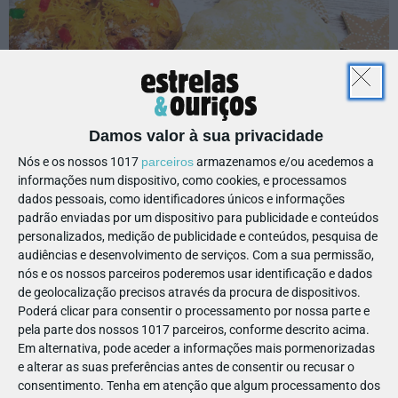
Damos valor à sua privacidade
Nós e os nossos 1017
parceiros
armazenamos e/ou acedemos a
informações num dispositivo, como cookies, e processamos
👨‍👩‍👦‍👦 Quem vai por as mãos na
dados pessoais, como identificadores únicos e informações
massa?
padrão enviadas por um dispositivo para publicidade e conteúdos
personalizados, medição de publicidade e conteúdos, pesquisa de
Este workshop destina-se a famílias com crianças curiosas,
audiências e desenvolvimento de serviços.
Com a sua permissão,
com idades dos 6 aos 12 anos. Para quem gosta de explorar
nós e os nossos parceiros poderemos usar identificação e dados
de geolocalização precisos através da procura de dispositivos.
novos saberes e sabores, está no sítio ideal!
Poderá clicar para consentir o processamento por nossa parte e
pela parte dos nossos 1017 parceiros, conforme descrito acima.
Em alternativa, pode aceder a informações mais pormenorizadas
e alterar as suas preferências antes de consentir ou recusar o
consentimento.
Tenha em atenção que algum processamento dos