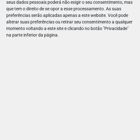
seus dados pessoais poderá não exigir o seu consentimento, mas
📅 Onde e quando decorre?
que tem o direito de se opor a esse processamento. As suas
preferências serão aplicadas apenas a este website. Você pode
Os workshops decorrem das 10.30h às 12h -
com inscrições
alterar suas preferências ou retirar seu consentimento a qualquer
limitadas!
- nos Espaços Auchan Live.
momento voltando a este site e clicando no botão "Privacidade"
na parte inferior da página.
Natal na Cozinha: Mini Bolos-Rei e outras Delícias,
em
Reserve já!
Alfragide I 28 dez. I
🍽️ Que iguarias estão na ementa?
Neste workshop super especial de Natal, pais e filhos estão
convidados a embarcar numa aventura culinária festiva.
A ideia é explorarem o mundo da alimentação saudável de
forma divertida e interativa. Tudo começa com jogos e
atividades sensoriais para conhecer melhor os ingredientes.
Em família, vão aprender a fazer mini bolos-reis e outra
receita deliciosa e nutritiva (enquanto os bolos cozem!), com
os olhos bem abertos para a variedade alimentar e a alegria