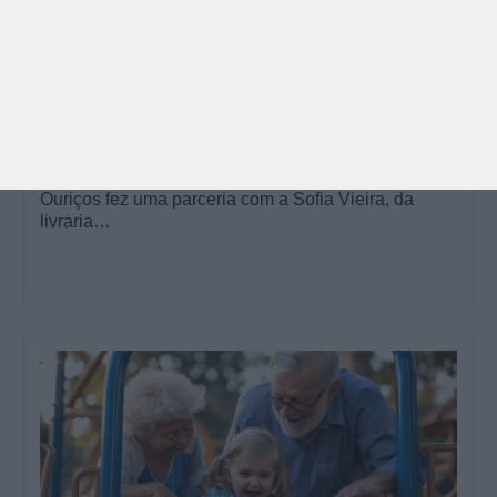
PARA BEBÉS
PRÉ-VISUALIZAÇÃO
CONTOS E BIBLIOTECAS | ESCOLAS
Pré-visualização*: 8 livros para levar na mala de
férias - já publicado
Para celebrar as férias de verão, a Estrelas &
Ouriços fez uma parceria com a Sofia Vieira, da
livraria…