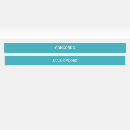
Viaje até à Indonésia e ao Japão no Museu do
Oriente
Viajar sem sair de Lisboa? Só no Museu do Oriente!
Aqui, cada recanto tem histórias fascinantes e…
LISBOA
CONCORDO
MAIS OPÇÕES
Todos os Públicos
EXPOSIÇÕES E MUSEUS | OFICINAS E CURSOS
Museu de Lisboa: oficinas, jogos de pistas e visitas