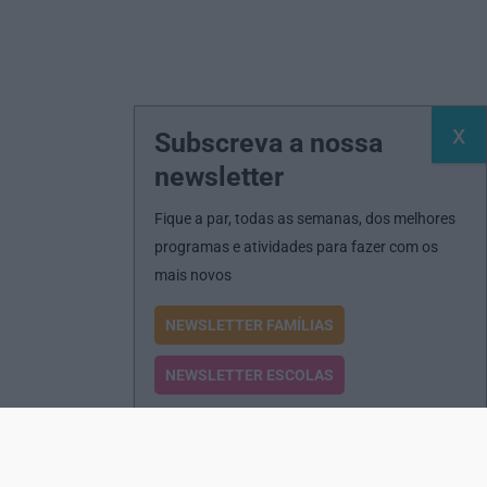
Subscreva a nossa
newsletter
Fique a par, todas as semanas, dos melhores
programas e atividades para fazer com os
mais novos
NEWSLETTER FAMÍLIAS
NEWSLETTER ESCOLAS