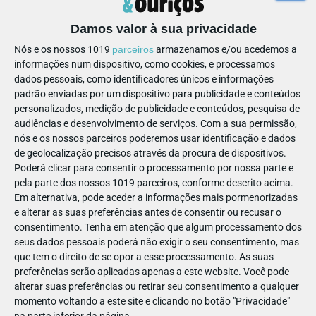
Damos valor à sua privacidade
🎈 Temas das festas de aniversário
Nós e os nossos 1019
parceiros
armazenamos e/ou acedemos a
informações num dispositivo, como cookies, e processamos
dados pessoais, como identificadores únicos e informações
padrão enviadas por um dispositivo para publicidade e conteúdos
personalizados, medição de publicidade e conteúdos, pesquisa de
audiências e desenvolvimento de serviços.
Com a sua permissão,
nós e os nossos parceiros poderemos usar identificação e dados
de geolocalização precisos através da procura de dispositivos.
Poderá clicar para consentir o processamento por nossa parte e
pela parte dos nossos 1019 parceiros, conforme descrito acima.
Em alternativa, pode aceder a informações mais pormenorizadas
e alterar as suas preferências antes de consentir ou recusar o
consentimento.
Tenha em atenção que algum processamento dos
seus dados pessoais poderá não exigir o seu consentimento, mas
que tem o direito de se opor a esse processamento. As suas
preferências serão aplicadas apenas a este website. Você pode
🦋
Uma aventura no Parque
– Aventuras ao ar livre para
alterar suas preferências ou retirar seu consentimento a qualquer
momento voltando a este site e clicando no botão "Privacidade"
explorar ciência, arte e biodiversidade. Do Treetop Walk, os
na parte inferior da página.