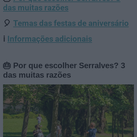
das muitas razões
Temas das festas de aniversário
🎈
Informações adicionais
ℹ️
🎂 Por que escolher Serralves? 3
das muitas razões