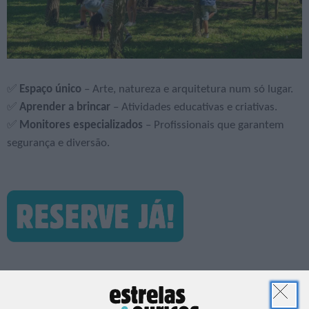
✅
Espaço único
– Arte, natureza e arquitetura num só lugar.
✅
Aprender a brincar
– Atividades educativas e criativas.
✅
Monitores especializados
– Profissionais que garantem
segurança e diversão.