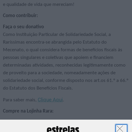
e qualidade de vida que mereciam!
Como contribuir:
Faça o seu donativo
Como Instituição Particular de Solidariedade Social, a
Raríssimas encontra-se abrangida pelo Estatuto do
Mecenato, o qual considera formas de benefícios fiscais às
pessoas singulares e coletivas que apoiem e financiem
determinadas atividades, reconhecidas legitimamente como
de proveito para a sociedade, nomeadamente ações de
solidariedade social, conforme disposto nos art.os 61.º a 66.º
do Estatuto dos Benefícios Fiscais.
Clique Aqui
Para saber mais,
.
Compre na Lojinha Rara:
Ao adquirir os nossos artigos está a apoiar os projetos da
Raríssimas e os meninos que deles usufruem.