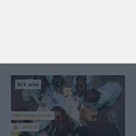
BRINCAR
Dia dos Avós: 10 coisas que os nossos avós nos
ensinaram e atividades para os celebrar
O Dia dos Avós está aí! Celebrada a 26 de julho, a
data homenageia todos os avós, relembrando a
importância…
M/4
anos
PRÉ-VISUALIZAÇÃO
GRÁTIS