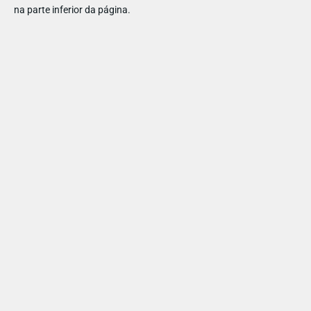
na parte inferior da página.
PARTILHAR ESTE ARTIGO
Também lhe pode interessar
PAIS | APPS, JOGOS E TV | PARENTALIDADE
Desafiámos algumas famílias sobre as séries do
Disney Junior!
Conhece tão bem como os seus filhos as séries do