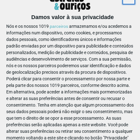
Damos valor à sua privacidade
Nós e os nossos 1019
parceiros
armazenamos e/ou acedemos a
informações num dispositivo, como cookies, e processamos
Clique Aqui
Para saber mais,
.
dados pessoais, como identificadores únicos e informações
padrão enviadas por um dispositivo para publicidade e conteúdos
Raríssimas
Para mais informações contacte a associação
:
personalizados, medição de publicidade e conteúdos, pesquisa de
E-mail
217 786 100 / 969 657 445 |
audiências e desenvolvimento de serviços.
Com a sua permissão,
nós e os nossos parceiros poderemos usar identificação e dados
Texto escrito conforme o Acordo Ortográfico
de geolocalização precisos através da procura de dispositivos.
Poderá clicar para consentir o processamento por nossa parte e
pela parte dos nossos 1019 parceiros, conforme descrito acima.
Em alternativa, pode aceder a informações mais pormenorizadas
e alterar as suas preferências antes de consentir ou recusar o
PAIS
CAUSAS
consentimento.
Tenha em atenção que algum processamento dos
RARÍSSIMAS - AJUDE QUEM
seus dados pessoais poderá não exigir o seu consentimento, mas
que tem o direito de se opor a esse processamento. As suas
AJUDA
preferências serão aplicadas apenas a este website. Você pode
alterar suas preferências ou retirar seu consentimento a qualquer
momento voltando a este site e clicando no botão "Privacidade"