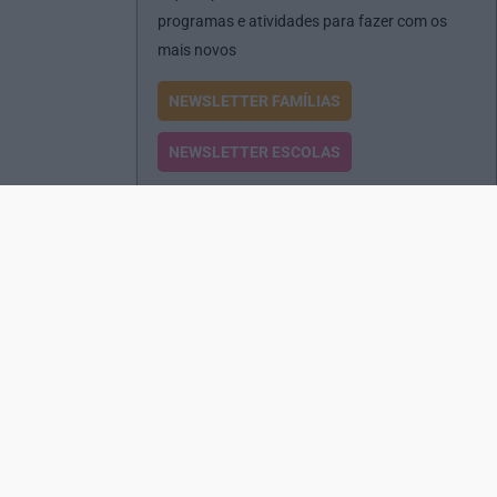
programas e atividades para fazer com os
mais novos
NEWSLETTER FAMÍLIAS
NEWSLETTER ESCOLAS
Passatempos
Produtos e Serviços