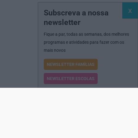
Subscreva a nossa
newsletter
Fique a par, todas as semanas, dos melhores
programas e atividades para fazer com os
mais novos
NEWSLETTER FAMÍLIAS
NEWSLETTER ESCOLAS
Passatempos