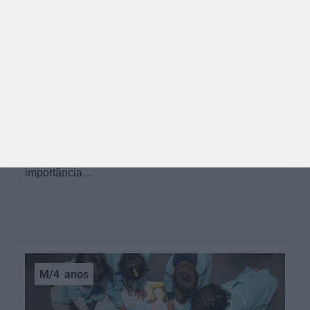
GRÁTIS
BRINCAR
Dia dos Avós: 10 coisas que os nossos avós nos
ensinaram e atividades para os celebrar
O Dia dos Avós está aí! Celebrada a 26 de julho, a
data homenageia todos os avós, relembrando a
importância…
M/4
anos