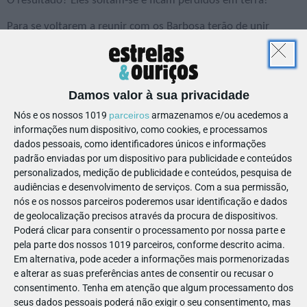
O resultado? Eles soltam-se e ficam perdidos em terra!
Para se voltarem a reunir com os Barbosa terão de unir
forças e protegerem-se mutuamente dos perigos do
assustador mundo da rua.
Será que vão ultrapassar aquilo que os afasta?
Damos valor à sua privacidade
Nós e os nossos 1019
parceiros
armazenamos e/ou acedemos a
informações num dispositivo, como cookies, e processamos
dados pessoais, como identificadores únicos e informações
padrão enviadas por um dispositivo para publicidade e conteúdos
personalizados, medição de publicidade e conteúdos, pesquisa de
audiências e desenvolvimento de serviços.
Com a sua permissão,
nós e os nossos parceiros poderemos usar identificação e dados
de geolocalização precisos através da procura de dispositivos.
Poderá clicar para consentir o processamento por nossa parte e
pela parte dos nossos 1019 parceiros, conforme descrito acima.
Em alternativa, pode aceder a informações mais pormenorizadas
e alterar as suas preferências antes de consentir ou recusar o
consentimento.
Tenha em atenção que algum processamento dos
seus dados pessoais poderá não exigir o seu consentimento, mas