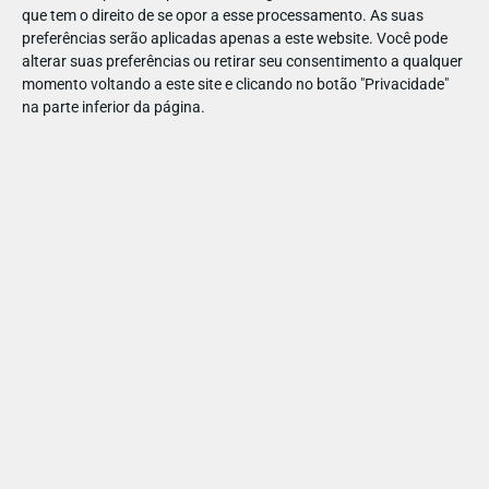
Vozes portuguesas:
Afonso Pimentel, Mariana Pacheco,
que tem o direito de se opor a esse processamento. As suas
Bruno Ferreira, Renata Belo, e Mário Bomba.
preferências serão aplicadas apenas a este website. Você pode
alterar suas preferências ou retirar seu consentimento a qualquer
Por: Outsider Films
momento voltando a este site e clicando no botão "Privacidade"
na parte inferior da página.
Se gostou deste artigo:
Aproveite para descobrir os filmes infantis mais
aguardados
Veja ideias de programas para fazer com os miúdos
no fim de semana
Marque na agenda atividades divertidas para a
família!
VER
CINEMA
Gracie e Pedro: Dupla