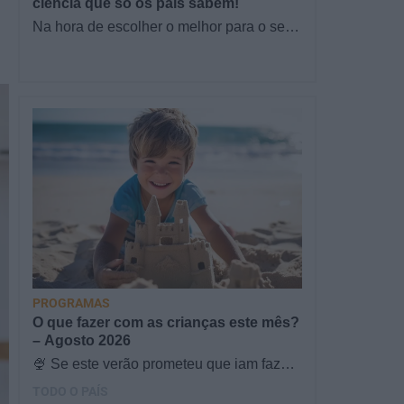
ciência que só os pais sabem!
Na hora de escolher o melhor para o seu
filho, cada instinto conta. E quando chega
a etapa da alimentação a…
PROGRAMAS
O que fazer com as crianças este mês?
– Agosto 2026
🍨 Se este verão prometeu que iam fazer
mais do que praia e gelados... este artigo
TODO O PAÍS
é para si. Há um eclipse do…