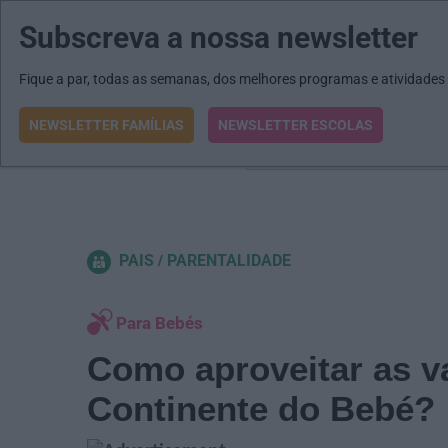
Subscreva a nossa newsletter
MENU
MAIL
JORNAIS
Revista E&O
Passe
arrow_drop_down
Fique a par, todas as semanas, dos melhores programas e atividades
NEWSLETTER FAMÍLIAS
NEWSLETTER ESCOLAS
O que procura?
PAIS
PARENTALIDADE
Para Bebés
Como aproveitar as v
Continente do Bebé?