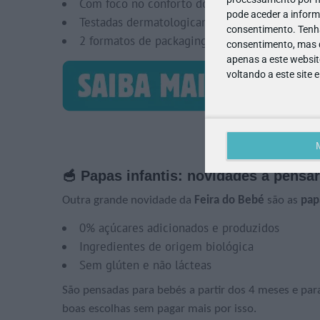
Com foco no conforto do bebé e ajuste aos s
pode aceder a inform
Testadas dermatologicamente
consentimento.
Tenh
2 formatos de packaging – normal e pack pou
consentimento, mas q
apenas a este websit
voltando a este site 
🥣 Papas infantis: novidades a pensar
Outra grande novidade da
Feira do Bebé
são as
pap
0% açúcares adicionados e produzidos
Ingredientes de origem biológica
Sem glúten e não lácteas
São pensadas para bebés a partir dos 4 meses e pa
boas escolhas sem pagar mais por isso.