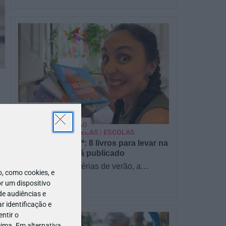
PARA BEBÉS
PRÉ-VISUALIZAÇÃO
CONTOS E BIBLIOTECAS | ESCOLAS
Pré-visualização*: 8 livros para levar na
mala de férias - já publicado
Para celebrar as férias de verão, a
 como cookies, e
Estrelas & Ouriços fez uma parceria com
r um dispositivo
a Sofia Vieira, da livraria…
de audiências e
 identificação e
ntir o
ima. Em alternativa,