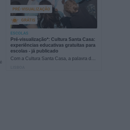
PRÉ-VISUALIZAÇÃO
GRÁTIS
ESCOLAS
Pré-visualização*: Cultura Santa Casa:
experiências educativas gratuitas para
escolas - já publicado
Com a Cultura Santa Casa, a palavra de
é
ordem é aprender de forma diversificada e
LISBOA
criativa, estimulando o…