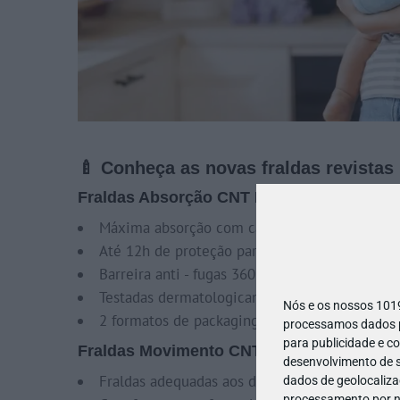
🍼 Conheça as novas fraldas revistas 
Fraldas Absorção CNT Bebé
Máxima absorção com canal único
Até 12h de proteção para uma noite seca e d
Barreira anti - fugas 360 º com cintura elásti
Testadas dermatologicamente
Nós e os nossos 10
2 formatos de packaging – normal e pack pou
processamos dados pe
para publicidade e c
Fraldas Movimento CNT Bebé
desenvolvimento de s
Fraldas adequadas aos diferentes momentos d
dados de geolocalizaç
processamento por no