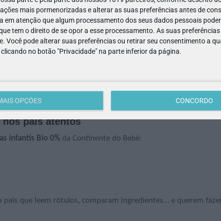
eus movimentos naturais
ações mais pormenorizadas e alterar as suas preferências antes de cons
a em atenção que algum processamento dos seus dados pessoais poderá
pança
ue tem o direito de se opor a esse processamento. As suas preferências
e. Você pode alterar suas preferências ou retirar seu consentimento a 
e clicando no botão "Privacidade" na parte inferior da página.
MAIS OPÇÕES
CONCORDO
 nos pais atentos
as infantis Bio 0%
da Continente do Bebé:
ra pais que leem rótulos, comparam ingredientes… e querem faze