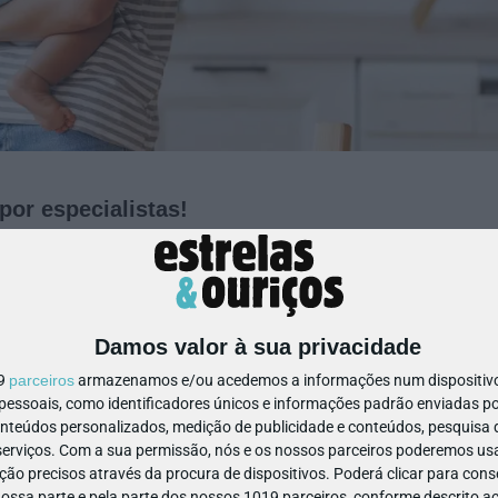
por especialistas!
escansada
ca que se adapta ao corpo do bebé
Damos valor à sua privacidade
19
parceiros
armazenamos e/ou acedemos a informações num dispositivo,
pança
ssoais, como identificadores únicos e informações padrão enviadas po
onteúdos personalizados, medição de publicidade e conteúdos, pesquisa 
erviços.
Com a sua permissão, nós e os nossos parceiros poderemos usar
o dia
ão precisos através da procura de dispositivos. Poderá clicar para conse
ssa parte e pela parte dos nossos 1019 parceiros, conforme descrito ac