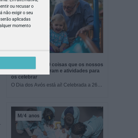
entir ou recusar o
 não exigir o seu
 serão aplicadas
qualquer momento
GRÁTIS
BRINCAR
Dia dos Avós: 10 coisas que os nossos
avós nos ensinaram e atividades para
os celebrar
O Dia dos Avós está aí! Celebrada a 26
de julho, a data homenageia todos os
avós, relembrando a importância…
M/4
anos
r