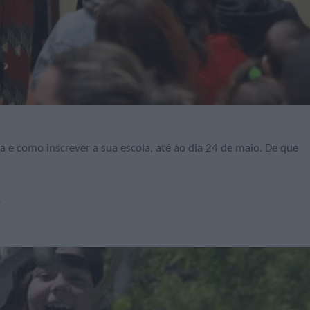
va e como inscrever a sua escola, até ao dia 24 de maio. De que
s