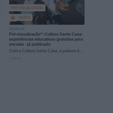
PRÉ-VISUALIZAÇÃO
GRÁTIS
ESCOLAS
Pré-visualização*: Cultura Santa Casa:
experiências educativas gratuitas para
escolas - já publicado
Com a Cultura Santa Casa, a palavra de
ordem é aprender de forma diversificada e
LISBOA
criativa, estimulando o…