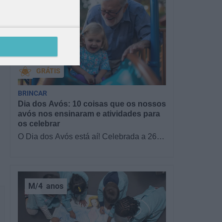
GRÁTIS
BRINCAR
Dia dos Avós: 10 coisas que os nossos
avós nos ensinaram e atividades para
os celebrar
O Dia dos Avós está aí! Celebrada a 26
de julho, a data homenageia todos os
avós, relembrando a importância…
M/4
anos