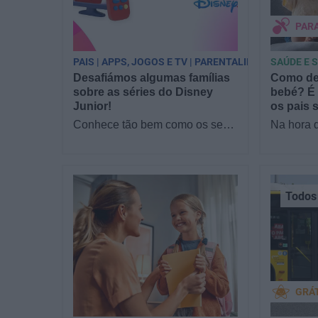
PAR
PAIS | APPS, JOGOS E TV | PARENTALIDADE
SAÚDE E 
Desafiámos algumas famílias
Como dec
sobre as séries do Disney
bebé? É 
Junior!
os pais 
Conhece tão bem como os seus
Na hora 
filhos as séries do Disney
para o seu
Junior? Reunimos famílias no
conta. E
sofá para responder a…
da alime
Todos 
GRÁ