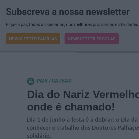
Subscreva a nossa newsletter
MENU
MAIL
JORNAIS
Revista E&O
Passe
arrow_drop_down
Fique a par, todas as semanas, dos melhores programas e atividades
NEWSLETTER FAMÍLIAS
NEWSLETTER ESCOLAS
O que procura?
PAIS
CAUSAS
Dia do Nariz Vermelho
onde é chamado!
Dia 1 de junho a festa é a dobrar: o Dia 
conhecer o trabalho dos Doutores Palhaços
solidário.