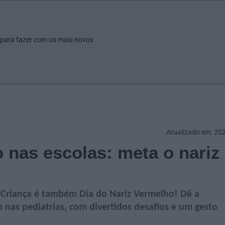
ar
Ver
Fazer
Poupar
Pais
Bebés
Escola
arrow_drop_down
arrow_drop_down
arrow_drop_down
arrow_drop_down
arrow_drop_down
 para fazer com os mais novos
Idade
Localização
Selecione
Selecionar uma o
Atualizado em: 20
 nas escolas: meta o nariz
da Criança é também Dia do Nariz Vermelho! Dê a
 nas pediatrias, com divertidos desafios e um gesto