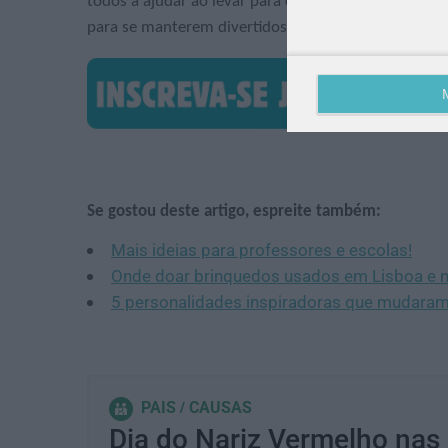
todos a ajudar ao levar para casa um
Nariz Vermelh
para se manterem divertidos e hidratados. É fácil. B
Se gostou deste artigo, espreite também:
Mais ideias para professores e escolas!
Onde doar brinquedos usados em Lisboa e 
5 personalidades inspiradoras que mudara
PAIS
CAUSAS
Dia do Nariz Vermelho nas 