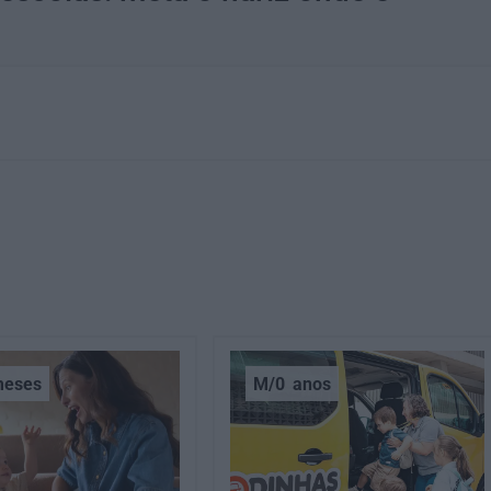
eses
M/0
anos