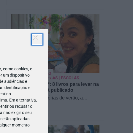
a
PARA BEBÉS
 como cookies, e
PRÉ-VISUALIZAÇÃO
r um dispositivo
CONTOS E BIBLIOTECAS | ESCOLAS
de audiências e
Pré-visualização*: 8 livros para levar na
 identificação e
mala de férias - já publicado
ntir o
Para celebrar as férias de verão, a
ima. Em alternativa,
Estrelas & Ouriços fez uma parceria com
entir ou recusar o
a Sofia Vieira, da livraria…
 não exigir o seu
 serão aplicadas
qualquer momento