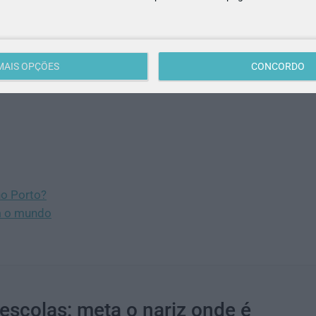
o
(2€), um
Jogo da Dupla (2€) ou uma Garrafa Reutilizável
(5€)
asta clicar no botão abaixo!
MAIS OPÇÕES
CONCORDO
no Porto?
m o mundo
escolas: meta o nariz onde é