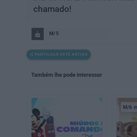
chamado!
5
PARTILHAR ESTE ARTIGO
Também lhe pode interessar
M/6
m