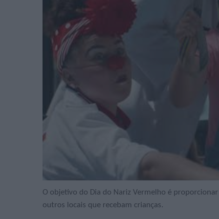
O objetivo do Dia do Nariz Vermelho é proporcionar 
outros locais que recebam crianças.