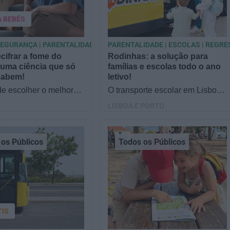
A BEBÉS
SEGURANÇA | PARENTALIDADE
PARENTALIDADE | ESCOLAS | REGR
ifrar a fome do
Rodinhas: a solução para
uma ciência que só
famílias e escolas todo o ano
sabem!
letivo!
de escolher o melhor
O transporte escolar em Lisboa
 filho, cada instinto
e no Porto é hoje uma ajuda
LISBOA E PORTO
 quando chega a etapa
preciosa para muitas famílias e
ntação a…
escolas. "Como…
os Públicos
Todos os Públicos
TIS