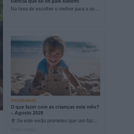
ciência que só os pais sabem!
Na hora de escolher o melhor para o seu
filho, cada instinto conta. E quando chega
a etapa da alimentação a…
PROGRAMAS
O que fazer com as crianças este mês?
– Agosto 2026
🍨 Se este verão prometeu que iam fazer
mais do que praia e gelados... este artigo
TODO O PAÍS
é para si. Há um eclipse do…