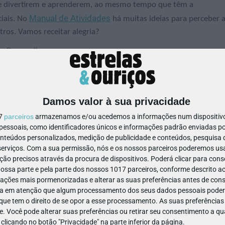
s se divertirem e aprenderem, ao mesmo tempo que têm a
Manual de Atividades
ciais. No
há muitas ideias para perceber 
ros. Vamos receitar alegria?
na Passarelle
ospital de Sorriso
Damos valor à sua privacidade
17
parceiros
armazenamos e/ou acedemos a informações num dispositivo,
ssoais, como identificadores únicos e informações padrão enviadas po
desenhar retratos com as Fichas Jogo!
onteúdos personalizados, medição de publicidade e conteúdos, pesquisa 
erviços.
Com a sua permissão, nós e os nossos parceiros poderemos usar
ão precisos através da procura de dispositivos. Poderá clicar para conse
rmelho possam continuar a levar alegria às crianças que estão
ssa parte e pela parte dos nossos 1017 parceiros, conforme descrito ac
ações mais pormenorizadas e alterar as suas preferências antes de cons
a comunidade.
a em atenção que algum processamento dos seus dados pessoais poderá
fundos, sem custos para a escola, porque o
s produtos
são
ue tem o direito de se opor a esse processamento. As suas preferências
e. Você pode alterar suas preferências ou retirar seu consentimento a 
as. Inscreva-se, faça uma banquinha no Dia da Criança e convide
e clicando no botão "Privacidade" na parte inferior da página.