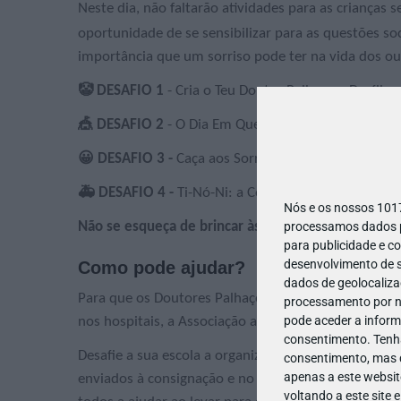
Neste dia, não faltarão atividades para as criança
oportunidade de se sensibilizar para as questões so
importância que um sorriso pode ter na vida dos out
🤡 DESAFIO 1
- Cria o Teu Doutor Palhaço e Desfila 
🎪 DESAFIO 2
- O Dia Em Que a Tua Escola Vira um H
😀 DESAFIO 3 -
Caça aos Sorrisos
🚑 DESAFIO 4 -
Ti-Nó-Ni: a Corrida de Ambulâncias
Nós e os nossos 10
processamos dados pe
Não se esqueça de brincar às Palavras Cruzadas e 
para publicidade e c
desenvolvimento de s
Como pode ajudar?
dados de geolocalizaç
Para que os Doutores Palhaços da Operação Nariz Ve
processamento por no
pode aceder a inform
nos hospitais, a Associação angaria fundos junto d
consentimento.
Tenh
Desafie a sua escola a organizar uma angariação de 
consentimento, mas q
apenas a este websit
enviados à consignação e no final é só fazerem cont
voltando a este site 