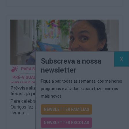
Subscreva a nossa
newsletter
PARA BEBÉS
PRÉ-VISUALIZAÇÃO
Fique a par, todas as semanas, dos melhores
CONTOS E BIBLIOTECAS | ESCOLAS
Pré-visualização*: 8 livros para levar na mala de
programas e atividades para fazer com os
férias - já publicado
mais novos
Para celebrar as férias de verão, a Estrelas &
Ouriços fez uma parceria com a Sofia Vieira, da
NEWSLETTER FAMÍLIAS
livraria…
NEWSLETTER ESCOLAS