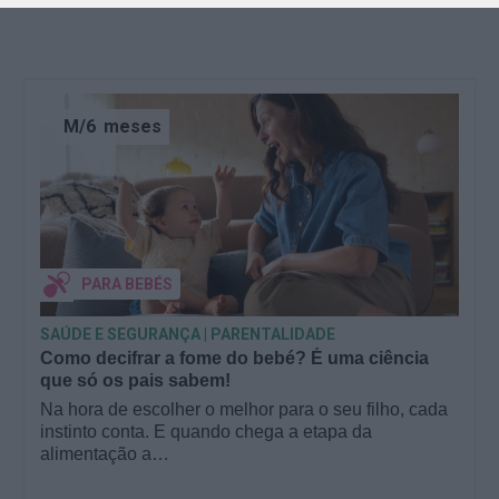
M/6
meses
PARA BEBÉS
SAÚDE E SEGURANÇA | PARENTALIDADE
Como decifrar a fome do bebé? É uma ciência
que só os pais sabem!
Na hora de escolher o melhor para o seu filho, cada
instinto conta. E quando chega a etapa da
alimentação a…