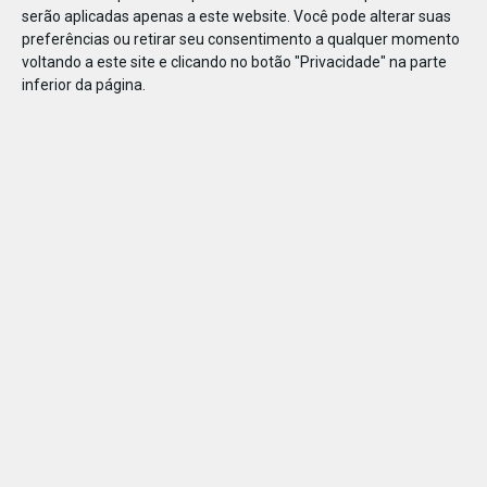
SE
serão aplicadas apenas a este website. Você pode alterar suas
preferências ou retirar seu consentimento a qualquer momento
voltando a este site e clicando no botão "Privacidade" na parte
inferior da página.
Surpreenda os seus familiares ao mostrar o seu lado mais
artístico: origamis divertidos e fáceis ou artes plásticas, siga
passo a passo e dê o seu melhor. Desafie pequenos e
graúdos a embarcar nesta aventura.
Artes
PARTILHAR ESTE ARTIGO