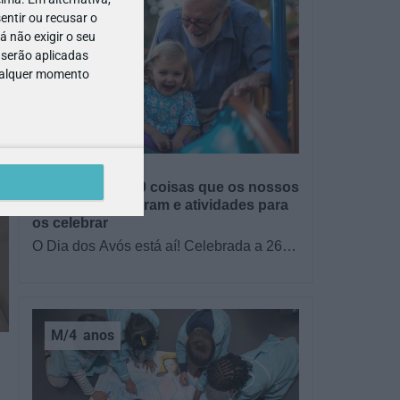
entir ou recusar o
 não exigir o seu
 serão aplicadas
qualquer momento
GRÁTIS
BRINCAR
Dia dos Avós: 10 coisas que os nossos
avós nos ensinaram e atividades para
os celebrar
O Dia dos Avós está aí! Celebrada a 26
de julho, a data homenageia todos os
avós, relembrando a importância…
M/4
anos