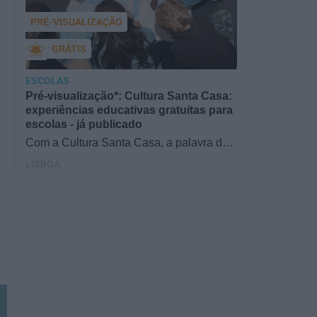
PRÉ-VISUALIZAÇÃO
GRÁTIS
ESCOLAS
Pré-visualização*: Cultura Santa Casa:
experiências educativas gratuitas para
escolas - já publicado
Com a Cultura Santa Casa, a palavra de
ordem é aprender de forma diversificada e
LISBOA
criativa, estimulando o…