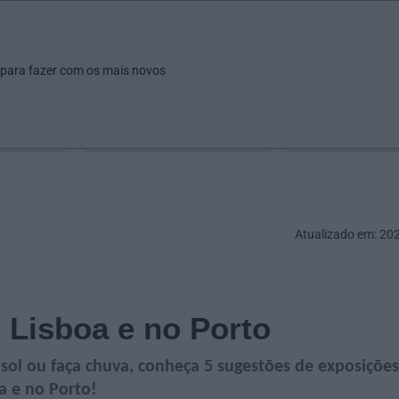
ar
Ver
Fazer
Poupar
Pais
Bebés
Escola
arrow_drop_down
arrow_drop_down
arrow_drop_down
arrow_drop_down
arrow_drop_down
 para fazer com os mais novos
Idade
Localização
Selecione
Selecionar uma o
Atualizado em: 20
 Lisboa e no Porto
ol ou faça chuva, conheça 5 sugestões de exposições
oa e no Porto!