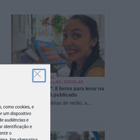
PARA BEBÉS
PRÉ-VISUALIZAÇÃO
CONTOS E BIBLIOTECAS | ESCOLAS
Pré-visualização*: 8 livros para levar na
mala de férias - já publicado
Para celebrar as férias de verão, a
 como cookies, e
Estrelas & Ouriços fez uma parceria com
r um dispositivo
a Sofia Vieira, da livraria…
de audiências e
 identificação e
ntir o
ima. Em alternativa,