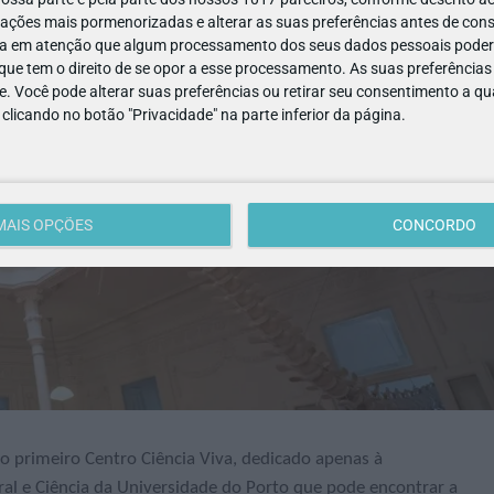
ações mais pormenorizadas e alterar as suas preferências antes de cons
a em atenção que algum processamento dos seus dados pessoais poderá
ue tem o direito de se opor a esse processamento. As suas preferências
e. Você pode alterar suas preferências ou retirar seu consentimento a 
e clicando no botão "Privacidade" na parte inferior da página.
MAIS OPÇÕES
CONCORDO
o primeiro Centro Ciência Viva, dedicado apenas à
ral e Ciência da Universidade do Porto que pode encontrar a