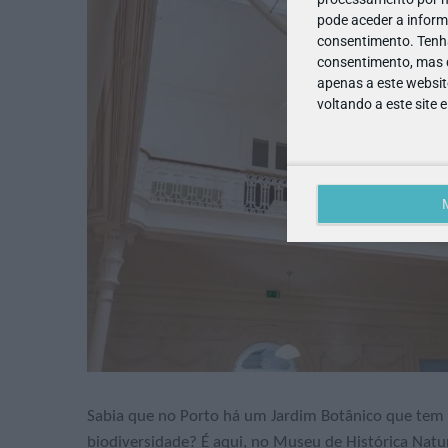
pode aceder a inform
consentimento.
Tenh
consentimento, mas q
apenas a este websit
voltando a este site 
Sabia que no Porto há um Jardim Botânico que tem 
biodiversidade? É aqui, no Museu de Histórica Natu