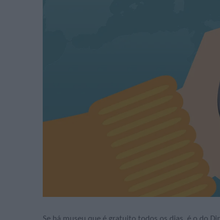
Se há museu que é gratuito todos os dias, é o do Di