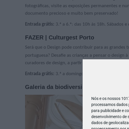
fotográficas, visite as exposições permanentes e n
documento precioso e muito bem preservado!
Entrada grátis:
3.ª a 6.ª: das 10h às 18h. Sábados e
FAZER | Culturgest Porto
Será que o Design pode contribuir para as grandes 
portuguesa? Desafie as crianças a pensar o design à
curadores de design, a partir das páginas de uma rev
Entrada grátis:
3.ª a domingo: das 13h às 18h. Até 
Galeria da biodiversidade | Centro C
Nós e os nossos 10
processamos dados pe
para publicidade e c
desenvolvimento de s
dados de geolocalizaç
processamento por no