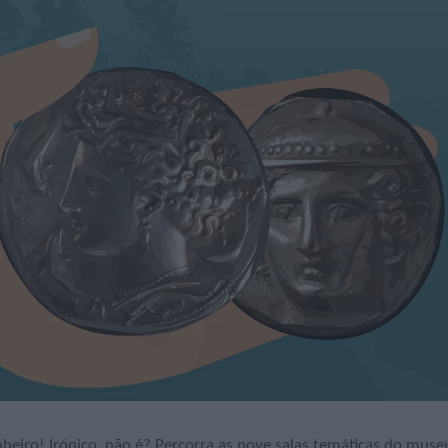
nheiro! Irónico, não é? Percorra as nove salas temáticas do muse