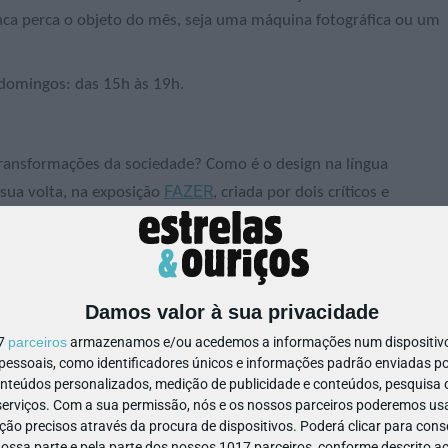
unca perca o objeto do mês, seja uma máquina fotográfica ou um
 domingos: das 15h às 19h.
transformações da sociedade? Como é o design na língua
FAZER
 sua volta, na exposição
, criada por dois críticos e
ista.
12 de maio.
iência Viva/MHNC-UP
Damos valor à sua privacidade
17
parceiros
armazenamos e/ou acedemos a informações num dispositivo,
ssoais, como identificadores únicos e informações padrão enviadas po
onteúdos personalizados, medição de publicidade e conteúdos, pesquisa 
erviços.
Com a sua permissão, nós e os nossos parceiros poderemos usar
ão precisos através da procura de dispositivos. Poderá clicar para conse
ssa parte e pela parte dos nossos 1017 parceiros, conforme descrito ac