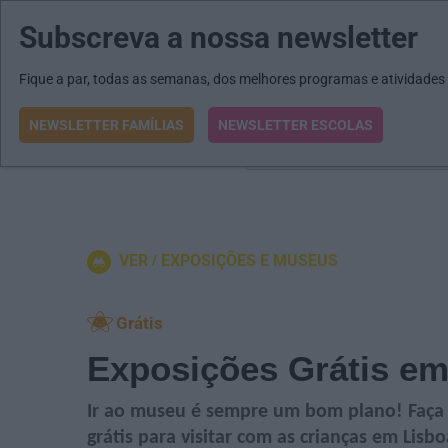
Subscreva a nossa newsletter
MENU
MAIL
JORNAIS
Revista E&O
Passe
arrow_drop_down
Fique a par, todas as semanas, dos melhores programas e atividades
NEWSLETTER FAMÍLIAS
NEWSLETTER ESCOLAS
O que procura?
VER
EXPOSIÇÕES E MUSEUS
Grátis
Exposições Grátis em
Ir ao museu é sempre um bom plano! Faça s
grátis para visitar com as crianças em Lisb