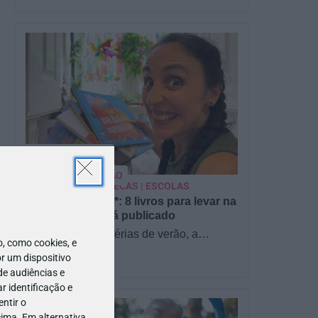
PARA BEBÉS
PRÉ-VISUALIZAÇÃO
CONTOS E BIBLIOTECAS | ESCOLAS
Pré-visualização*: 8 livros para levar na
mala de férias - já publicado
Para celebrar as férias de verão, a
 como cookies, e
Estrelas & Ouriços fez uma parceria com
r um dispositivo
a Sofia Vieira, da livraria…
de audiências e
 identificação e
ntir o
ima. Em alternativa,