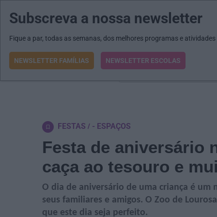
Subscreva a nossa newsletter
MENU
MAIL
JORNAIS
Revista E&O
Passe
arrow_drop_down
Fique a par, todas as semanas, dos melhores programas e atividades
NEWSLETTER FAMÍLIAS
NEWSLETTER ESCOLAS
O que procura?
FESTAS
- ESPAÇOS
Festa de aniversário 
caça ao tesouro e mui
O dia de aniversário de uma criança é um
seus familiares e amigos.
O Zoo de Lourosa 
que este dia seja perfeito.