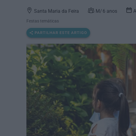
Santa Maria da Feira
6
anos
A
Festas temáticas
PARTILHAR ESTE ARTIGO