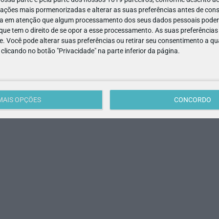
ações mais pormenorizadas e alterar as suas preferências antes de cons
a em atenção que algum processamento dos seus dados pessoais poderá
ue tem o direito de se opor a esse processamento. As suas preferências
e. Você pode alterar suas preferências ou retirar seu consentimento a 
e clicando no botão "Privacidade" na parte inferior da página.
MAIS OPÇÕES
CONCORDO