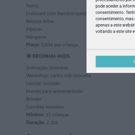
Sumo
pode aceder a inform
consentimento.
Tenh
Croissant com fiambre/queijo
consentimento, mas q
Batatas fritas
apenas a este websit
Pipocas
voltando a este site 
Húngaros
Preço:
3,85€ por criança
🍪 BROINHAS 4KIDS
Animação: broinhas
Workshop: vários sob consulta
Lanche: incluído
Prenda para aniversariante
Brindes
Convites incluídos
Mínimo:
15 crianças
Duração:
2.30h