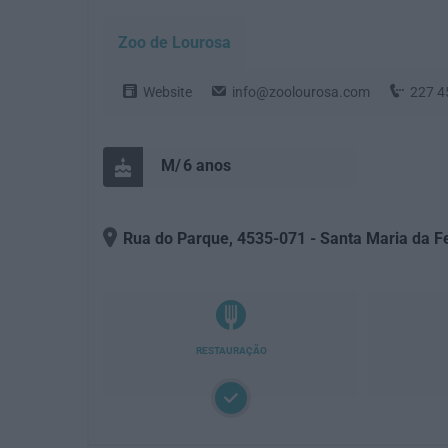
Zoo de Lourosa
Website
info@zoolourosa.com
227 4
6
anos
Rua do Parque
, 4535-071
- Santa Maria da F
RESTAURAÇÃO