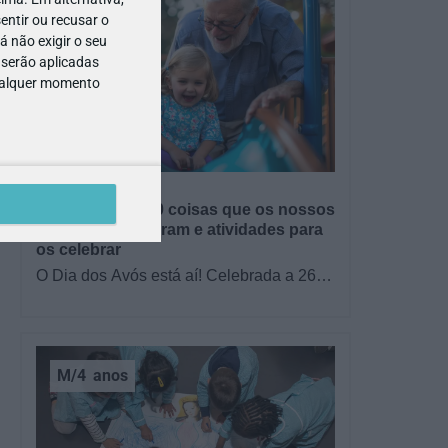
entir ou recusar o
 não exigir o seu
 serão aplicadas
qualquer momento
GRÁTIS
BRINCAR
Dia dos Avós: 10 coisas que os nossos
avós nos ensinaram e atividades para
os celebrar
O Dia dos Avós está aí! Celebrada a 26
de julho, a data homenageia todos os
avós, relembrando a importância…
M/4
anos