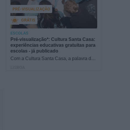
PRÉ-VISUALIZAÇÃO
GRÁTIS
ESCOLAS
Pré-visualização*: Cultura Santa Casa:
experiências educativas gratuitas para
escolas - já publicado
Com a Cultura Santa Casa, a palavra de
ordem é aprender de forma diversificada e
LISBOA
criativa, estimulando o…