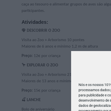
caça ao tesouro e alimentar grupos de aves são al
participantes.
Atividades:
🦚 DESCOBRIR O ZOO
Visita ao Zoo + Arborismo 10 pontes
Maiores de 6 anos e mínimo 1,2 m de altura
Preço:
12€ por criança
🦩 EXPLORAR O ZOO
Visita ao Zoo + Arborismo 21 pontes
Maiores de 13 anos e mínimo 1,5 m de altura
Nós e os nossos 10
processamos dados pe
Preço:
15€ por criança
para publicidade e c
🍒 LANCHE
desenvolvimento de s
dados de geolocalizaç
Bolo de aniversário
processamento por no