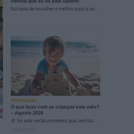
ciência que só os pais sabem!
Na hora de escolher o melhor para o seu
filho, cada instinto conta. E quando chega
a etapa da alimentação a…
PROGRAMAS
O que fazer com as crianças este mês?
– Agosto 2026
🍨 Se este verão prometeu que iam fazer
mais do que praia e gelados... este artigo
TODO O PAÍS
é para si. Há um eclipse do…