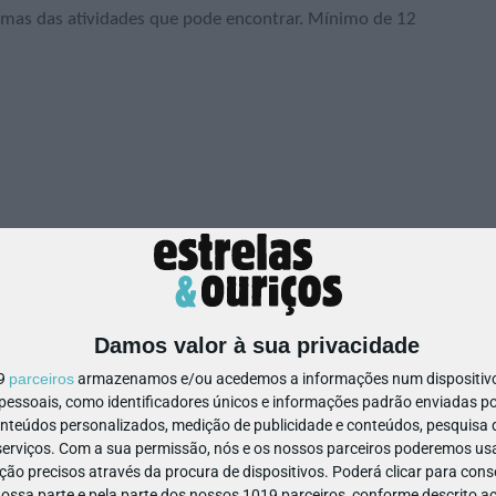
gumas das atividades que pode encontrar. Mínimo de 12
Damos valor à sua privacidade
19
parceiros
armazenamos e/ou acedemos a informações num dispositivo,
ssoais, como identificadores únicos e informações padrão enviadas po
onteúdos personalizados, medição de publicidade e conteúdos, pesquisa 
erviços.
Com a sua permissão, nós e os nossos parceiros poderemos usar
ão precisos através da procura de dispositivos. Poderá clicar para conse
ssa parte e pela parte dos nossos 1019 parceiros, conforme descrito ac