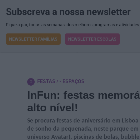
Subscreva a nossa newsletter
MENU
MAIL
JORNAIS
Revista E&O
Passe
arrow_drop_down
Fique a par, todas as semanas, dos melhores programas e atividades
NEWSLETTER FAMÍLIAS
NEWSLETTER ESCOLAS
O que procura?
FESTAS
- ESPAÇOS
InFun: festas memorá
alto nível!
Se procura festas de aniversário em Lisboa 
de sonho da pequenada, neste parque em 
universo Avatar), piscinas de bolas, bubble