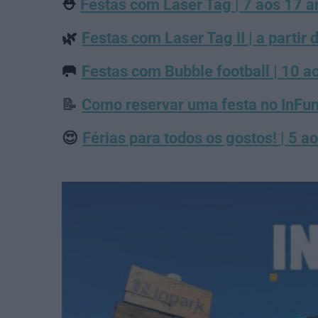
⛑
Festas com Laser Tag | 7 aos 17 a
🌿
Festas com Laser Tag II | a partir 
🥅
Festas com Bubble football | 10 a
📝
Como reservar uma festa no InFu
😍
Férias para todos os gostos! | 5 a