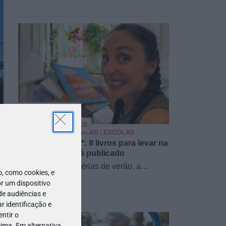
PARA BEBÉS
PRÉ-VISUALIZAÇÃO
CONTOS E BIBLIOTECAS | ESCOLAS
Pré-visualização*: 8 livros para levar na
mala de férias - já publicado
Para celebrar as férias de verão, a
 como cookies, e
Estrelas & Ouriços fez uma parceria com
r um dispositivo
a Sofia Vieira, da livraria…
de audiências e
 identificação e
ntir o
ima. Em alternativa,