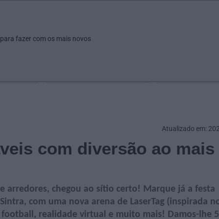
ar
Ver
Fazer
Poupar
Pais
Bebés
Escola
arrow_drop_down
arrow_drop_down
arrow_drop_down
arrow_drop_down
arrow_drop_down
 para fazer com os mais novos
Idade
Localização
Selecione
Selecionar uma o
Atualizado em: 20
veis com diversão ao mais
e arredores, chegou ao sítio certo! Marque já a festa
Sintra, com
uma nova arena de LaserTag (inspirada n
 football, realidade virtual e muito mais! Damos-lhe 5