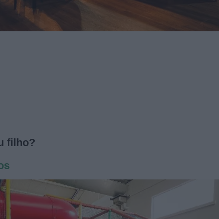
 filho?
os