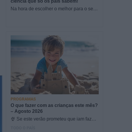
ciência que só os pais sabem!
Na hora de escolher o melhor para o seu
filho, cada instinto conta. E quando chega
a etapa da alimentação a…
PROGRAMAS
O que fazer com as crianças este mês?
– Agosto 2026
🍨 Se este verão prometeu que iam fazer
mais do que praia e gelados... este artigo
TODO O PAÍS
é para si. Há um eclipse do…