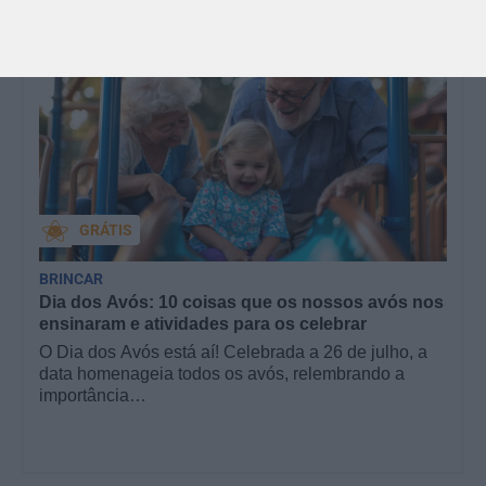
GRÁTIS
BRINCAR
Dia dos Avós: 10 coisas que os nossos avós nos
ensinaram e atividades para os celebrar
O Dia dos Avós está aí! Celebrada a 26 de julho, a
data homenageia todos os avós, relembrando a
importância…