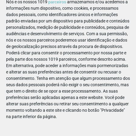
muitas outras opções.
Nós e os nossos 1019
parceiros
armazenamos e/ou acedemos a
informações num dispositivo, como cookies, e processamos
Peça a todos para levarem meias antiderrapantes, para
dados pessoais, como identificadores únicos e informações
brincarem à vontade em
trampolins, escape mine,
padrão enviadas por um dispositivo para publicidade e conteúdos
personalizados, medição de publicidade e conteúdos, pesquisa de
arborismo, air bungee, escorregas, piscinas de bolas
audiências e desenvolvimento de serviços.
Com a sua permissão,
gigantes, rampas de snow tubing e muito, muito mais!
nós e os nossos parceiros poderemos usar identificação e dados
de geolocalização precisos através da procura de dispositivos.
Poderá clicar para consentir o processamento por nossa parte e
pela parte dos nossos 1019 parceiros, conforme descrito acima.
Em alternativa, pode aceder a informações mais pormenorizadas
e alterar as suas preferências antes de consentir ou recusar o
consentimento.
Tenha em atenção que algum processamento dos
seus dados pessoais poderá não exigir o seu consentimento, mas
que tem o direito de se opor a esse processamento. As suas
preferências serão aplicadas apenas a este website. Você pode
alterar suas preferências ou retirar seu consentimento a qualquer
momento voltando a este site e clicando no botão "Privacidade"
na parte inferior da página.