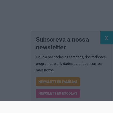
Subscreva a nossa
newsletter
Fique a par, todas as semanas, dos melhores
programas e atividades para fazer com os
mais novos
NEWSLETTER FAMÍLIAS
NEWSLETTER ESCOLAS