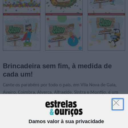
Brincadeira sem fim, à medida de
cada um!
Cante os parabéns por todo o país, em Vila Nova de Gaia,
Aveiro, Coimbra, Alverca, Alfragide, Sintra e Montijo, é um
destino de diversão para crianças a partir dos 12 meses. Cada
festa é
totalmente personalizável e feita à medida do
aniversariante
, com atividades ou decorações capazes de
Damos valor à sua privacidade
surpreender, animador dedicado, lanches variados, entre