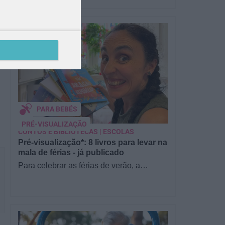
PARA BEBÉS
PRÉ-VISUALIZAÇÃO
CONTOS E BIBLIOTECAS | ESCOLAS
Pré-visualização*: 8 livros para levar na
mala de férias - já publicado
Para celebrar as férias de verão, a
Estrelas & Ouriços fez uma parceria com
a Sofia Vieira, da livraria…