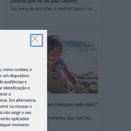
ciência que só os pais sabem!
Na hora de escolher o melhor para o seu
filho, cada instinto conta. E quando chega
a etapa da alimentação a…
 como cookies, e
r um dispositivo
de audiências e
 identificação e
ntir o
PROGRAMAS
ima. Em alternativa,
O que fazer com as crianças este mês?
entir ou recusar o
– Agosto 2026
 não exigir o seu
🍨 Se este verão prometeu que iam fazer
 serão aplicadas
mais do que praia e gelados... este artigo
qualquer momento
TODO O PAÍS
é para si. Há um eclipse do…