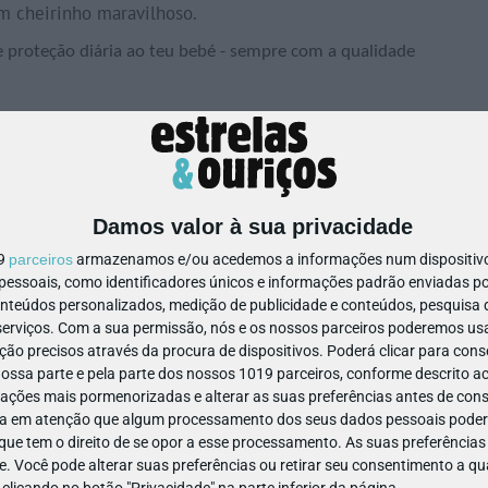
m cheirinho maravilhoso.
e proteção diária ao teu bebé - sempre com a qualidade
Damos valor à sua privacidade
19
parceiros
armazenamos e/ou acedemos a informações num dispositivo,
ssoais, como identificadores únicos e informações padrão enviadas po
onteúdos personalizados, medição de publicidade e conteúdos, pesquisa 
erviços.
Com a sua permissão, nós e os nossos parceiros poderemos usar
passos
:
ão precisos através da procura de dispositivos. Poderá clicar para conse
ssa parte e pela parte dos nossos 1019 parceiros, conforme descrito ac
ações mais pormenorizadas e alterar as suas preferências antes de cons
a em atenção que algum processamento dos seus dados pessoais poderá
ue tem o direito de se opor a esse processamento. As suas preferências
 da publicação e escrever uma frase criativa que inclua as
e. Você pode alterar suas preferências ou retirar seu consentimento a 
e clicando no botão "Privacidade" na parte inferior da página.