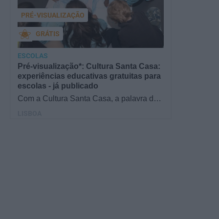
PRÉ-VISUALIZAÇÃO
GRÁTIS
ESCOLAS
Pré-visualização*: Cultura Santa Casa:
experiências educativas gratuitas para
escolas - já publicado
Com a Cultura Santa Casa, a palavra de
ordem é aprender de forma diversificada e
LISBOA
criativa, estimulando o…