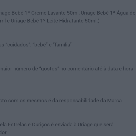
 Uriage Bebé 1ª Creme Lavante 50ml, Uriage Bebé 1ª Água de
l e Uriage Bebé 1º Leite Hidratante 50ml.)
as “cuidados”, “bebé” e “família”
maior número de “gostos” no comentário até à data e hora
acto com os mesmos é da responsabilidade da Marca.
a Estrelas e Ouriços é enviada à Uriage que será
dor.