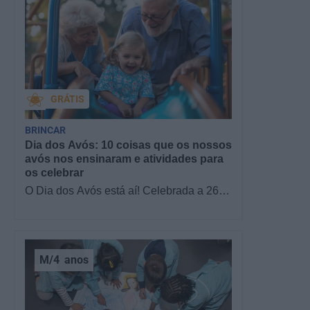
GRÁTIS
BRINCAR
Dia dos Avós: 10 coisas que os nossos
avós nos ensinaram e atividades para
os celebrar
O Dia dos Avós está aí! Celebrada a 26
de julho, a data homenageia todos os
avós, relembrando a importância…
M/4
anos