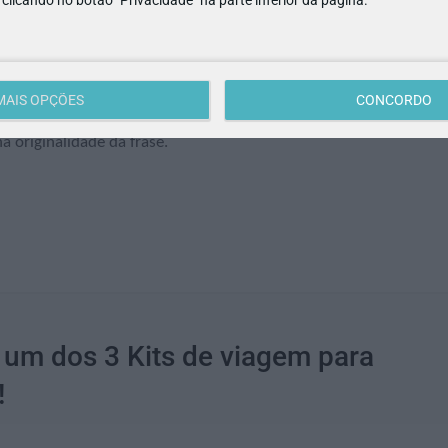
es?
MAIS OPÇÕES
CONCORDO
 “gostos” no comentário, até à data e hora indicadas. Em caso de
 originalidade da frase.
um dos 3 Kits de viagem para
!