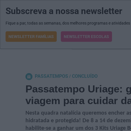
Subscreva a nossa newsletter
MENU
MAIL
JORNAIS
Revista E&O
Passe
arrow_drop_down
Fique a par, todas as semanas, dos melhores programas e atividades
NEWSLETTER FAMÍLIAS
NEWSLETTER ESCOLAS
O que procura?
PASSATEMPOS
CONCLUÍDO
Passatempo Uriage: g
viagem para cuidar da
Nesta quadra natalícia queremos encher as
hidratada e protegida! De 8 a 14 de dezem
habilite-se a ganhar um dos 3 Kits Uriage B