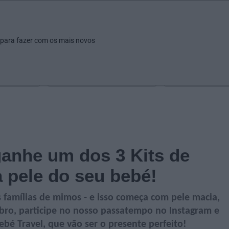
ar
Ver
Fazer
Poupar
Pais
Bebés
Escola
arrow_drop_down
arrow_drop_down
arrow_drop_down
arrow_drop_down
arrow_drop_down
 para fazer com os mais novos
Idade
Localização
Selecione
Selecionar uma o
anhe um dos 3 Kits de
 pele do seu bebé!
 famílias de mimos - e isso começa com pele macia,
bro, participe no nosso passatempo no Instagram e
ebé Travel, que vão ser o presente perfeito!