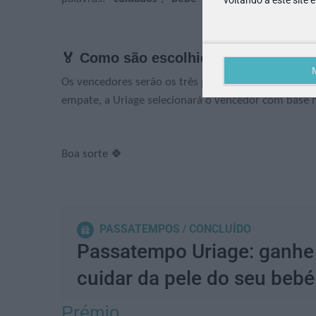
🏅 Como são escolhidos os vencedor
Os vencedores serão os três participantes com mais
empate, a Uriage selecionará o vencedor com base na
Boa sorte 🍀
PASSATEMPOS
CONCLUÍDO
Passatempo Uriage: ganhe 
cuidar da pele do seu bebé
Prémio